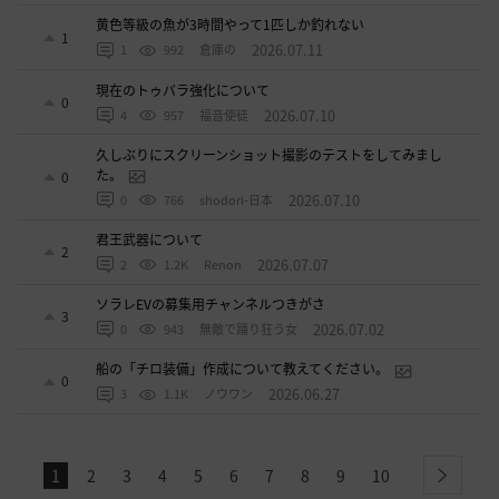
黄色等級の魚が3時間やって1匹しか釣れない
1
2026.07.11
1
992
倉庫の
現在のトゥバラ強化について
0
2026.07.10
4
957
福音使徒
久しぶりにスクリーンショット撮影のテストをしてみまし
た。
0
2026.07.10
0
766
shodori-日本
君王武器について
2
2026.07.07
2
1.2K
Renon
ソラレEVの募集用チャンネルつきがさ
3
2026.07.02
0
943
無敵で踊り狂う女
船の「チロ装備」作成について教えてください。
0
2026.06.27
3
1.1K
ノウワン
1
2
3
4
5
6
7
8
9
10
next