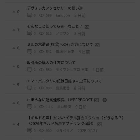
デヴォレカアクセサリーの使い道
0
2 日前
0
599
tanupon
そんなこと知ってらぁ…なこと？
1
3 日前
0
515
ノウワン
ミルの木遺跡(狩場)への行き方について
0
4 日前
0
542
威璃亜-日本
取引所の購入の仕方について
0
4 日前
2
559
歩くマシュマロ-日本
エマ・バルタリの記録日誌 9～12章について
9
8 日前
2
909
飛鳥雨音
止まらない超高速成長、HYPERBOOST
0
9 日前
0
1.1K
黒い砂漠
【ギルド名声】2026ハイデル宴会スクショ【どうなる？】
（2026年ギルド名声アプデリンク追記）
4
2026.07.27
0
900
セルベリア