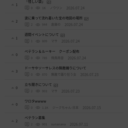
「怪しい袋」
1
2026.07.24
0
1K
ノウワン
波に乗って流れ着いた宝の地図の場所
2
2026.07.24
2
944
倉庫の
週間イベントについて
1
2026.07.24
1
809
マサ
ベテラン＆ルーキー クーポン配布
0
2026.07.24
0
785
飛鳥雨音
ドーサやソーサレスの無敵踊りについて
3
2026.07.23
0
870
無敵で踊り狂う女
立ち聞きについて
0
2026.07.23
2
903
マサ
ワロタwwww
0
2026.07.15
0
1.1K
ジークちゃん-日本
ベテラン募集
2
2026.07.11
2
901
sunanana