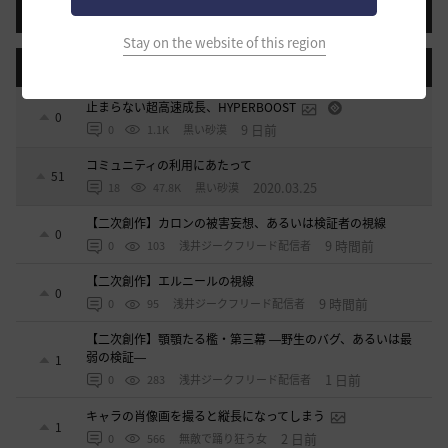
投稿する
Stay on the website of this region
登録日順
検索順
コメント順
推奨順
話題順
止まらない超高速成長、HYPERBOOST
0
9 日前
0
1.1K
黒い砂漠
コミュニティの利用にあたって
51
2020.03.25
18
47.8K
黒い砂漠
【二次創作】カロンの被害妄想、あるいは検証者の視線
0
9 時間前
0
103
浅井ジークフリード配信者
【二次創作】エルニールの視線
0
9 時間前
0
95
浅井ジークフリード配信者
【二次創作】顎顎たる檻・第三幕 ―野生のバグ、あるいは最
弱の検証―
1
1 日前
0
283
浅井ジークフリード配信者
キャラの肖像画を撮ると縦長になってしまう
1
2 日前
0
566
無敵で踊り狂う女