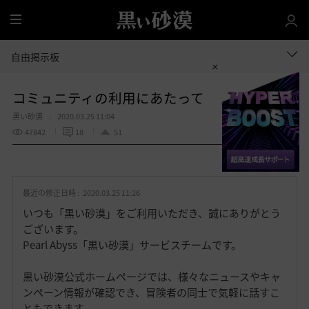
全
体
自由掲示板
コミュニティの利用にあたって
黒い砂漠
2020.03.25 11:04
47842
18
51
共有する
お
気
最近の修正日時 :
2020.03.25 11:26
に
入
いつも「黒い砂漠」をご利用いただき、誠にありがとう
り
ございます。
Pearl Abyss「黒い砂漠」サービスチームです。
黒い砂漠公式ホームページでは、様々なニュースやキャ
ンペーン情報が確認でき、冒険者の同士で気軽に話すこ
ともできます。