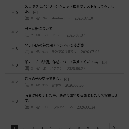
久しぶりにスクリーンショット撮影のテストをしてみまし
た。
0
2026.07.10
0
762
shodori-日本
君王武器について
2
2026.07.07
2
1.2K
Renon
ソラレEVの募集用チャンネルつきがさ
3
2026.07.02
0
938
無敵で踊り狂う女
船の「チロ装備」作成について教えてください。
0
2026.06.27
3
1K
ノウワン
砂漠の光が交換できない
2
2026.06.26
0
936
倉庫の
時間が経ちましたが、感謝の気持ちを表現したくて投稿しま
す。
3
2026.06.24
0
1.1K
みめぐん-日本
1
2
3
4
5
6
7
8
9
10