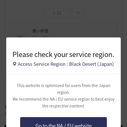
51
黒い砂漠
3
4
Lv
非公開
黒い砂漠
Please check your service region.
Access Service Region : Black Desert (Japan)
コメント
18
通報
コメント
This website is optimized for users from the Japan
region.
We recommend the NA / EU service region to best enjoy
自由掲示板
the respective content.
黒い砂漠に関する様々なテーマについて話し合える自由掲示板です。
Go to the NA / EU website