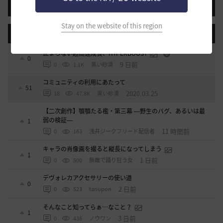
投稿する
Stay on the website of this region
登録日順
検索順
コメント順
推奨順
話題順
止まらない超高速成長、HYPERBOOST
0
9 日前
0
1.1K
黒い砂漠
コミュニティの利用にあたって
51
2020.03.25
18
47.8K
黒い砂漠
【二次創作】顎顎たる檻・第三幕 ―野生のバグ、あるいは最
弱の検証―
1
11 時間前
0
163
浅井ジークフリード配信者
キャラの肖像画を撮ると縦長になってしまう
1
1 日前
0
500
無敵で踊り狂う女
デヴォレカアクセサリーの使い道
0
2 日前
0
523
tanupon
そんなこと知ってらぁ…なこと？
1
3 日前
0
436
ノウワン