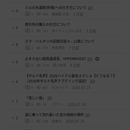
ミルの木遺跡(狩場)への行き方について
0
3 日前
0
490
威璃亜-日本
取引所の購入の仕方について
0
3 日前
2
512
歩くマシュマロ-日本
エマ・バルタリの記録日誌 9～12章について
9
7 日前
2
874
飛鳥雨音
止まらない超高速成長、HYPERBOOST
0
9 日前
0
1.1K
黒い砂漠
【ギルド名声】2026ハイデル宴会スクショ【どうなる？】
（2026年ギルド名声アプデリンク追記）
4
2026.07.27
0
887
セルベリア
「怪しい袋」
1
2026.07.24
0
1K
ノウワン
波に乗って流れ着いた宝の地図の場所
2
2026.07.24
2
938
倉庫の