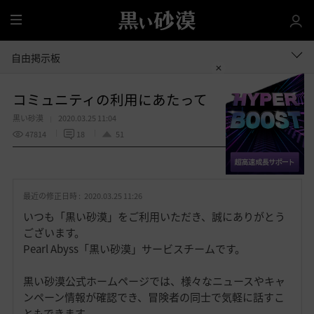
全
体
自由掲示板
コミュニティの利用にあたって
黒い砂漠
2020.03.25 11:04
47814
18
51
共有する
お
気
最近の修正日時 :
2020.03.25 11:26
に
入
いつも「黒い砂漠」をご利用いただき、誠にありがとう
り
ございます。
Pearl Abyss「黒い砂漠」サービスチームです。
黒い砂漠公式ホームページでは、様々なニュースやキャ
ンペーン情報が確認でき、冒険者の同士で気軽に話すこ
ともできます。