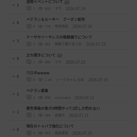
週間イベントについて
1
2026.07.24
1
805
マサ
ベテラン＆ルーキー クーポン配布
0
2026.07.24
0
778
飛鳥雨音
ドーサやソーサレスの無敵踊りについて
3
2026.07.23
0
863
無敵で踊り狂う女
立ち聞きについて
0
2026.07.23
2
896
マサ
ワロタwwww
0
2026.07.15
0
1.1K
ジークちゃん-日本
ベテラン募集
2
2026.07.11
2
896
sunanana
黄色等級の魚が3時間やって1匹しか釣れない
1
2026.07.11
1
984
倉庫の
現在のトゥバラ強化について
0
2026.07.10
4
952
福音使徒