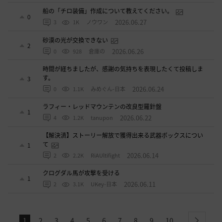
船の「チロ装備」作成について教えてください。
0
2026.06.27
3
1K
ノウワン
砂漠の光が交換できない
2
2026.06.26
0
928
倉庫の
時間が経ちましたが、感謝の気持ちを表現したくて投稿しま
す。
3
2026.06.24
0
1.1K
みめぐん-日本
ラフィー・レッドマウンテンの改良型羅針盤
1
2026.06.22
4
1.2K
tanupon
【解決済】ストーリー解放で獲得出来る武器ボックスについ
て
1
2026.06.14
2
2.2K
RiAUltifight
クログダル馬が攻撃を受ける
1
2026.06.11
2
3.1K
UKey-日本
1
2
3
4
5
6
7
8
9
10