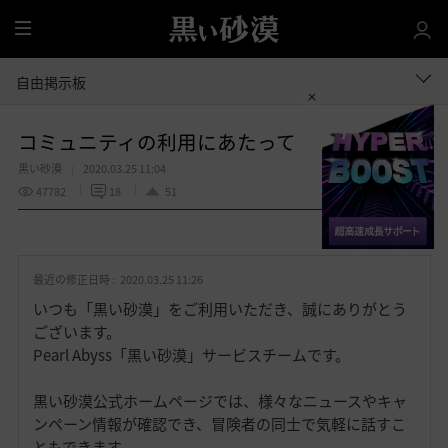
全
体
自由掲示板
コミュニティの利用にあたって
黒い砂漠
2020.03.25 11:04
47782
18
51
共有する
お
気
最近の修正日時 :
2020.03.25 11:26
に
入
いつも「黒い砂漠」をご利用いただき、誠にありがとう
り
ございます。
Pearl Abyss「黒い砂漠」サービスチームです。
黒い砂漠公式ホームページでは、様々なニュースやキャ
ンペーン情報が確認でき、冒険者の同士で気軽に話すこ
ともできます。