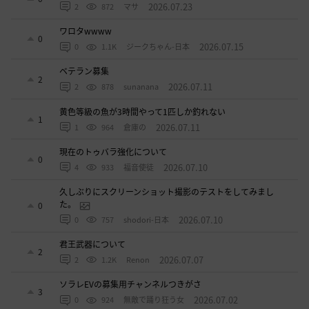
2026.07.23
2
872
マサ
ワロタwwww
0
2026.07.15
0
1.1K
ジークちゃん-日本
ベテラン募集
2
2026.07.11
2
878
sunanana
黄色等級の魚が3時間やって1匹しか釣れない
1
2026.07.11
1
964
倉庫の
現在のトゥバラ強化について
0
2026.07.10
4
933
福音使徒
久しぶりにスクリーンショット撮影のテストをしてみまし
た。
0
2026.07.10
0
757
shodori-日本
君王武器について
2
2026.07.07
2
1.2K
Renon
ソラレEVの募集用チャンネルつきがさ
3
2026.07.02
0
924
無敵で踊り狂う女