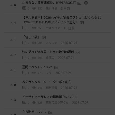
止まらない超高速成長、HYPERBOOST
0
6 日前
0
930
黒い砂漠
【ギルド名声】2026ハイデル宴会スクショ【どうなる？】
（2026年ギルド名声アプデリンク追記）
4
10 日前
0
858
セルベリア
「怪しい袋」
1
2026.07.24
0
984
ノウワン
波に乗って流れ着いた宝の地図の場所
2
2026.07.24
2
898
倉庫の
週間イベントについて
1
2026.07.24
1
773
マサ
ベテラン＆ルーキー クーポン配布
0
2026.07.24
0
746
飛鳥雨音
ドーサやソーサレスの無敵踊りについて
3
2026.07.23
0
823
無敵で踊り狂う女
立ち聞きについて
0