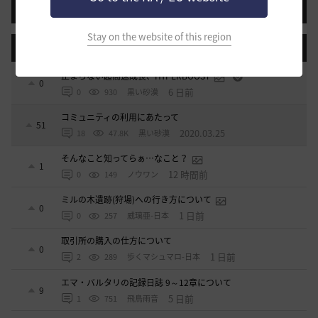
投稿する
Stay on the website of this region
登録日順
検索順
コメント順
推奨順
話題順
止まらない超高速成長、HYPERBOOST
0
6 日前
0
930
黒い砂漠
コミュニティの利用にあたって
51
2020.03.25
18
47.8K
黒い砂漠
そんなこと知ってらぁ…なこと？
1
12 時間前
0
149
ノウワン
ミルの木遺跡(狩場)への行き方について
0
1 日前
0
257
威璃亜-日本
取引所の購入の仕方について
0
1 日前
2
289
歩くマシュマロ-日本
エマ・バルタリの記録日誌 9～12章について
9
5 日前
1
751
飛鳥雨音