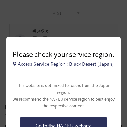
51
黒い砂漠
3
4
Lv
非公開
黒い砂漠
Please check your service region.
Access Service Region : Black Desert (Japan)
コメント
18
通報
コメント
This website is optimized for users from the Japan
region.
We recommend the NA / EU service region to best enjoy
自由掲示板
the respective content.
黒い砂漠に関する様々なテーマについて話し合える自由掲示板です。
Go to the NA / EU website