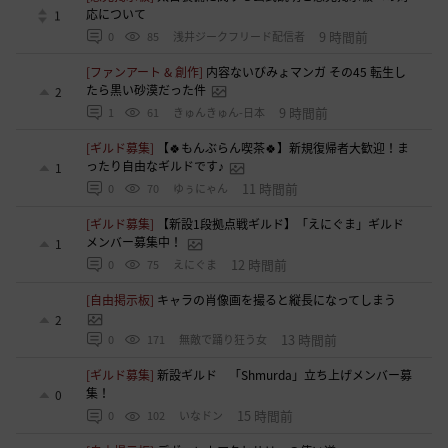
応について
1
9 時間前
0
85
浅井ジークフリード配信者
[ファンアート & 創作]
内容ないびみょマンガ その45 転生し
たら黒い砂漠だった件
2
9 時間前
1
61
きゅんきゅん-日本
[ギルド募集]
【🍀もんぶらん喫茶🍀】新規復帰者大歓迎！ま
ったり自由なギルドです♪
1
11 時間前
0
70
ゆぅにゃん
[ギルド募集]
【新設1段拠点戦ギルド】「えにぐま」ギルド
メンバー募集中！
1
12 時間前
0
75
えにぐま
[自由掲示板]
キャラの肖像画を撮ると縦長になってしまう
2
13 時間前
0
171
無敵で踊り狂う女
[ギルド募集]
新設ギルド 「Shmurda」立ち上げメンバー募
集！
0
15 時間前
0
102
いなドン