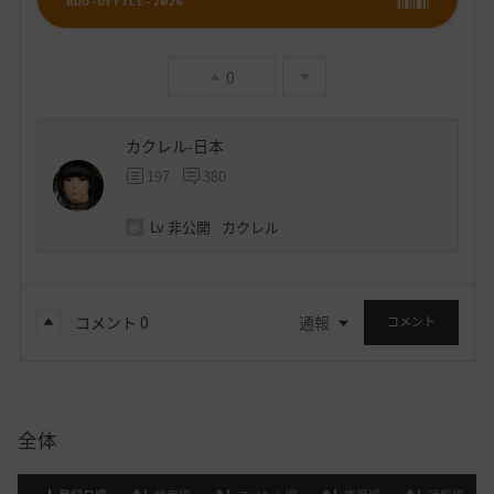
0
カクレル-日本
197
380
Lv
非公開
カクレル
コメント
0
通報
コメント
全体