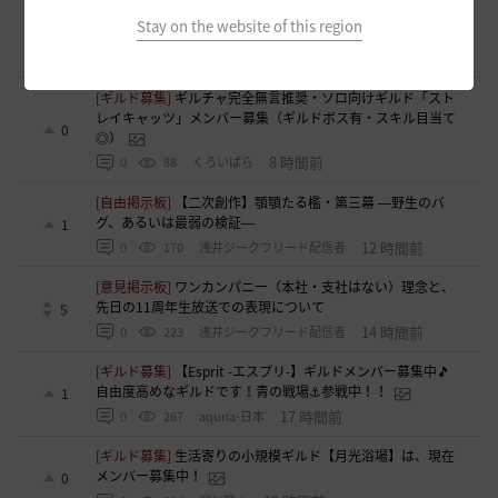
[ギルド募集]
Ermitageギルメン募集！やりたいことをやって
Stay on the website of this region
楽しくゲームライフ！
0
6 時間前
0
65
swordEX
[ギルド募集]
ギルチャ完全無言推奨・ソロ向けギルド「スト
レイキャッツ」メンバー募集（ギルドボス有・スキル目当て
0
◎）
8 時間前
0
88
くろいばら
[自由掲示板]
【二次創作】顎顎たる檻・第三幕 ―野生のバ
グ、あるいは最弱の検証―
1
12 時間前
0
170
浅井ジークフリード配信者
[意見掲示板]
ワンカンパニー（本社・支社はない）理念と、
先日の11周年生放送での表現について
5
14 時間前
0
223
浅井ジークフリード配信者
[ギルド募集]
【Esprit -エスプリ-】ギルドメンバー募集中🎵
自由度高めなギルドです！青の戦場⚓参戦中！！
1
17 時間前
0
267
aquria-日本
[ギルド募集]
生活寄りの小規模ギルド【月光浴場】は、現在
メンバー募集中！
0