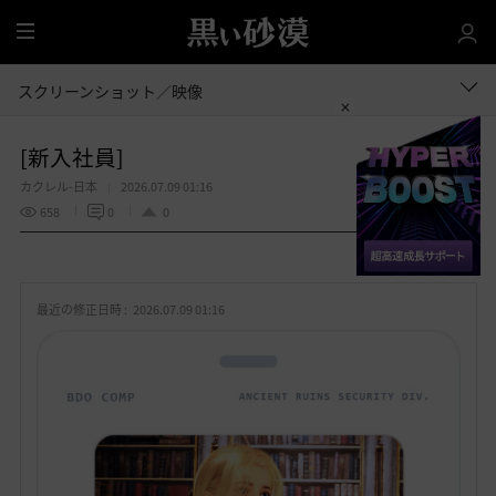
全
体
スクリーンショット／映像
[新入社員]
カクレル-日本
2026.07.09 01:16
658
0
0
共有する
お
気
最近の修正日時 :
2026.07.09 01:16
に
入
り