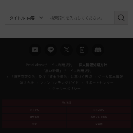
検
索
Pearl Abyssサービス利用規約
個人情報処理方針
「黒い砂漠」サービス利用規約
「特定商取引法」及び「資金決済法」に基づく表記
ゲーム基本情報
運営会社
ファンコンテンツガイド
サポートセンター
クッキーポリシー
黒い砂漠
ジャンル
MMORPG
課金形態
基本プレイ無料
対象
全年齢