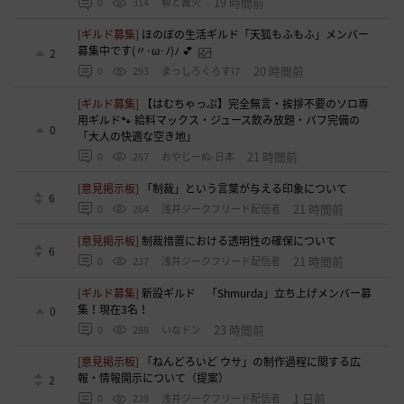
19 時間前
0
314
柳と篝火
[ギルド募集]
ほのぼの生活ギルド「天狐もふもふ」メンバー
募集中です(〃･ω･ﾉ)ﾉ 💕
2
20 時間前
0
293
まっしろくろすけ
[ギルド募集]
【はむちゃっぷ】完全無言・挨拶不要のソロ専
用ギルド🐾 給料マックス・ジュース飲み放題・バフ完備の
0
「大人の快適な空き地」
21 時間前
0
267
おやじーぬ-日本
[意見掲示板]
「制裁」という言葉が与える印象について
6
21 時間前
0
264
浅井ジークフリード配信者
[意見掲示板]
制裁措置における透明性の確保について
6
21 時間前
0
237
浅井ジークフリード配信者
[ギルド募集]
新設ギルド 「Shmurda」立ち上げメンバー募
集！現在3名！
0
23 時間前
0
288
いなドン
[意見掲示板]
「ねんどろいど ウサ」の制作過程に関する広
報・情報開示について（提案）
2
1 日前
0
239
浅井ジークフリード配信者