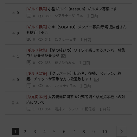
[ギルド募集]
小型ギルド【KeepOn】ギルメン募集です
0
1 日前
0
389
シアラナーザ-日本
[ギルド募集]
◇🔶【SOLATIO】メンバー募集!新規復帰者さん
も歓迎！🔶◇
0
1 日前
0
341
たりほー-日本
[ギルド募集]
【夢の結びめ】ワイワイ楽しめるメンバー募集
中！🩷🧡💛💚💙🩵💜
1
1 日前
0
358
花ノひろみん
[ギルド募集]
【クラバート】初心者、復帰、ベテラン、移
籍、チャットが苦手な方も歓迎致します
0
1 日前
0
343
xマキナx-日本
[意見掲示板]
太古装備に関する公式説明と意見掲示板への対
応について
4
1 日前
1
364
浅井ジークフリード配信者
1
2
3
4
5
6
7
8
9
10
next