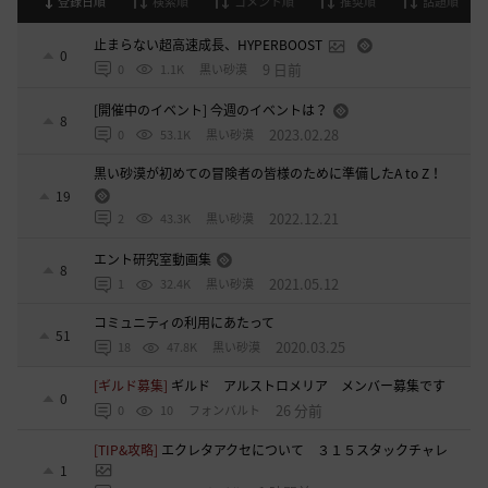
登録日順
検索順
コメント順
推奨順
話題順
止まらない超高速成長、HYPERBOOST
0
9 日前
0
1.1K
黒い砂漠
[開催中のイベント] 今週のイベントは？
8
2023.02.28
0
53.1K
黒い砂漠
黒い砂漠が初めての冒険者の皆様のために準備したA to Z！
19
2022.12.21
2
43.3K
黒い砂漠
エント研究室動画集
8
2021.05.12
1
32.4K
黒い砂漠
コミュニティの利用にあたって
51
2020.03.25
18
47.8K
黒い砂漠
[ギルド募集]
ギルド アルストロメリア メンバー募集です
0
26 分前
0
10
フォンバルト
[TIP&攻略]
エクレタアクセについて ３１５スタックチャレ
1