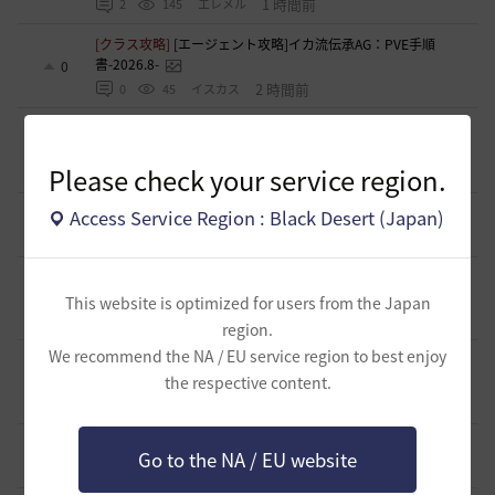
1 時間前
2
145
エレメル
[クラス攻略]
[エージェント攻略]イカ流伝承AG：PVE手順
書-2026.8-
0
2 時間前
0
45
イスカス
[ギルド募集]
2024年7月にトリニティで起きた事を風化させ
ない為の仲間を募集しています!
0
Please check your service region.
2 時間前
0
35
シャイミン-日本
[スクリーンショット／映像]
古巣の桟橋でおすまし
Access Service Region : Black Desert (Japan)
0
2 時間前
0
45
ラーナフルール-日本
[TIP&攻略]
エダナの王位戦 裏テクニック や所感など
7
This website is optimized for users from the Japan
4 時間前
0
338
エレメル
region.
We recommend the NA / EU service region to best enjoy
[ギルド募集]
新設生活系ギルド「OneRoom」創設メンバー
大募集！！
the respective content.
0
4 時間前
0
80
ハッピーエンド
[ギルド募集]
【TrueWinter】ギルドメンバー募集
1
Go to the NA / EU website
6 時間前
0
75
倉葉