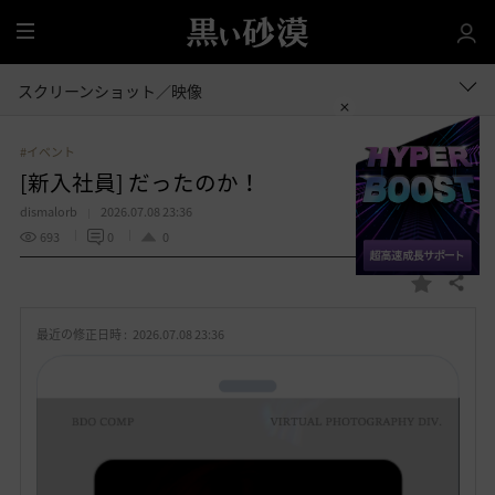
全
体
スクリーンショット／映像
#イベント
[新入社員] だったのか！
dismalorb
2026.07.08 23:36
693
0
0
共有する
お
気
最近の修正日時 :
2026.07.08 23:36
に
入
り