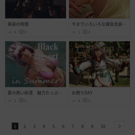
美容の時間
今までいろいろな課金衣装出てそれなりに好きだったけど今回程心奪われた衣装はなかったよ・・大好きだよシトラス・・ハイセンス過ぎるよ黒砂漠☝️ぃえーぃ！
0
0
1
0
夏の黒い砂漠 魅力たっぷりシトラス衣装のｓｓ その２
お祭りDAY
2
0
9
0
1
2
3
4
5
6
7
8
9
10
next