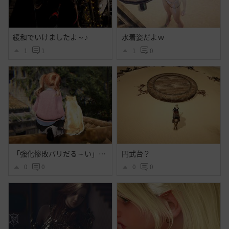
緩和でいけましたよ～♪
水着姿だよｗ
1
1
1
0
「強化惨敗バリだる～い」「・・・」
円武台？
0
0
0
0