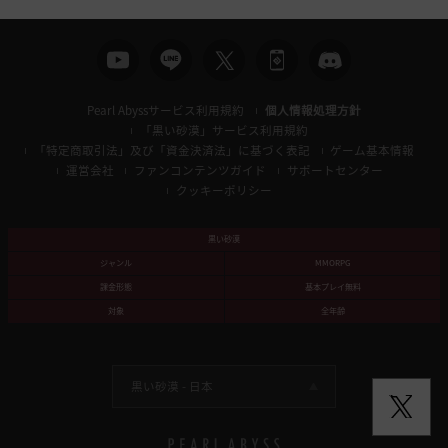
Pearl Abyssサービス利用規約
個人情報処理方針
「黒い砂漠」サービス利用規約
「特定商取引法」及び「資金決済法」に基づく表記
ゲーム基本情報
運営会社
ファンコンテンツガイド
サポートセンター
クッキーポリシー
黒い砂漠
ジャンル
MMORPG
課金形態
基本プレイ無料
対象
全年齢
黒い砂漠 -
日本