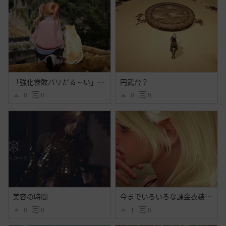
「強化惨敗バリだる～い」「・・・」
円武台？
0
0
0
0
美容の時間
今までいろいろな課金衣装出てそれなりに好きだったけど今回程心奪われた衣装はなかったよ・・大好きだよシトラス・・ハイセンス過ぎるよ黒砂漠☝️ぃえーぃ！
0
0
1
0