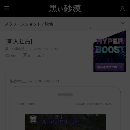
全
体
スクリーンショット／映像
[新入社員]
黒い砂漠の芝生
2026.07.08 12:33
590
0
0
共有する
お
気
最近の修正日時 :
2026.07.08 12:33
に
入
り