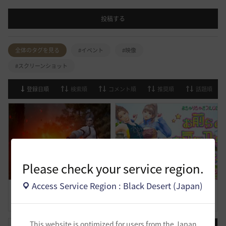
投稿する
全体のタグを見る
#イベント
#映像
#スクリーンショット
登録日順
検索順
コメント順
推奨順
話題順
Please check your service region.
Access Service Region : Black Desert (Japan)
試練も立派な仕事です
まちゃりちゃさつえいかい【予告】
1
0
3
0
This website is optimized for users from the Japan