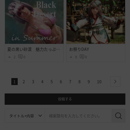
夏の黒い砂漠 魅力たっぷりシトラス衣装のｓｓ その２
お祭りDAY
2
0
9
0
1
2
3
4
5
6
7
8
9
10
next
投稿する
検
索