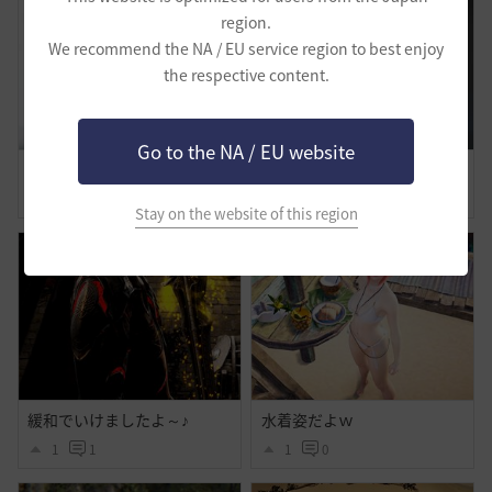
region.
We recommend the NA / EU service region to best enjoy
the respective content.
Go to the NA / EU website
わたしの旅路-覚醒ノヴァ
美容の時間
0
0
0
0
Stay on the website of this region
緩和でいけましたよ～♪
水着姿だよｗ
1
1
1
0