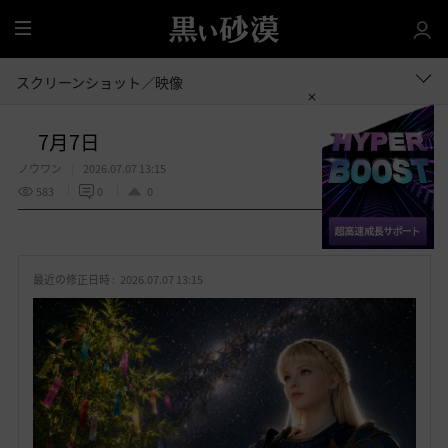
全
体
スクリーンショット／映像
7月7日
ノウワン
2026.07.07 13:15
583
0
0
共有する
お
気
最近の修正日時 :
2026.07.07 13:15
に
入
り