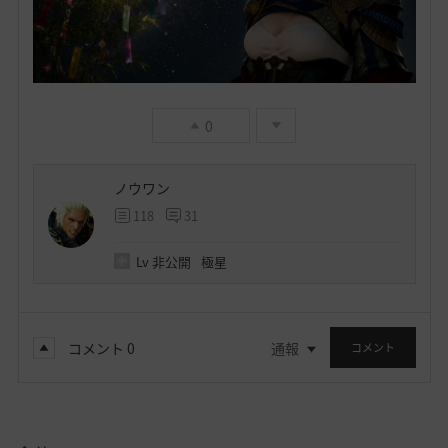
0
ノウワン
118
31
Lv
非公開
極星
コメント
0
通報
コメント