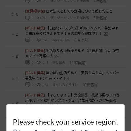
2 時間前
0
73
浅井ジークフリード配信者
[意見掲示板]
日本法人としての立場について感じたこと
3
5 時間前
0
90
浅井ジークフリード配信者
[ギルド募集]
【Esprit -エスプリ-】ギルドメンバー募集中🎵
自由度高めなギルドです！青の戦場⚓参戦中！！
1
7 時間前
0
120
aquria-日本
[ギルド募集]
生活寄りの小規模ギルド【月光浴場】は、現在
メンバー募集中！
0
10 時間前
0
147
柳と篝火
[ギルド募集]
ほのぼの生活ギルド「天狐もふもふ」メンバー
募集中です(〃･ω･ﾉ)ﾉ 💕
1
10 時間前
0
135
まっしろくろすけ
[ギルド募集]
【はむちゃっぷ】完全無言・挨拶不要のソロ専
用ギルド🐾 給料マックス・ジュース飲み放題・バフ完備の
0
「大人の快適な空き地」
11 時間前
0
110
おやじーぬ-日本
Please check your service region.
[意見掲示板]
「制裁」という言葉が与える印象について
3
12 時間前
0
141
浅井ジークフリード配信者