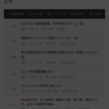
全体
登録日順
検索順
コメント順
推奨順
話題順
止まらない超高速成長、HYPERBOOST
0
8 日前
0
1K
黒い砂漠
[開催中のイベント] 今週のイベントは？
8
2023.02.28
0
53.1K
黒い砂漠
黒い砂漠が初めての冒険者の皆様のために準備したA to Z！
19
2022.12.21
2
43.2K
黒い砂漠
エント研究室動画集
8
2021.05.12
1
32.3K
黒い砂漠
コミュニティの利用にあたって
51
2020.03.25
18
47.8K
黒い砂漠
[自由掲示板]
【二次創作】顎顎たる檻・第三幕 ―野生のバ
グ、あるいは最弱の検証―
1