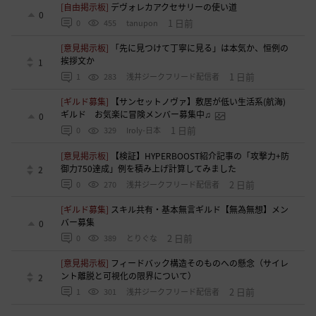
[自由掲示板]
デヴォレカアクセサリーの使い道
0
1 日前
0
455
tanupon
[意見掲示板]
「先に見つけて丁寧に見る」は本気か、恒例の
挨拶文か
1
1 日前
1
283
浅井ジークフリード配信者
[ギルド募集]
【サンセットノヴァ】敷居が低い生活系(航海)
ギルド お気楽に冒険メンバー募集中♫
0
1 日前
0
329
Iroly-日本
[意見掲示板]
【検証】HYPERBOOST紹介記事の「攻撃力+防
御力750達成」例を積み上げ計算してみました
2
2 日前
0
270
浅井ジークフリード配信者
[ギルド募集]
スキル共有・基本無言ギルド【無為無想】メン
バー募集
0
2 日前
0
389
とりぐな
[意見掲示板]
フィードバック構造そのものへの懸念（サイレ
ント離脱と可視化の限界について）
2
2 日前
1
301
浅井ジークフリード配信者