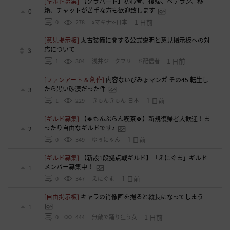
[ギルド募集]
【クラバート】初心者、復帰、ベテラン、移
籍、チャットが苦手な方も歓迎致します
0
1 日前
0
278
xマキナx-日本
[意見掲示板]
太古装備に関する公式説明と意見掲示板への対
応について
3
1 日前
1
304
浅井ジークフリード配信者
[ファンアート & 創作]
内容ないびみょマンガ その45 転生し
たら黒い砂漠だった件
3
1 日前
1
229
きゅんきゅん-日本
[ギルド募集]
【🍀もんぶらん喫茶🍀】新規復帰者大歓迎！ま
ったり自由なギルドです♪
2
1 日前
0
349
ゆぅにゃん
[ギルド募集]
【新設1段拠点戦ギルド】「えにぐま」ギルド
メンバー募集中！
1
1 日前
0
347
えにぐま
[自由掲示板]
キャラの肖像画を撮ると縦長になってしまう
1
1 日前
0
444
無敵で踊り狂う女