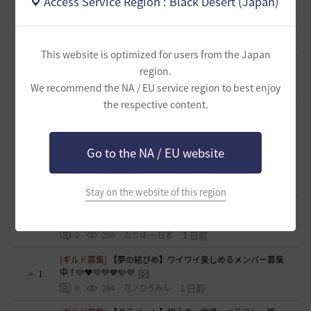
Access Service Region : Black Desert (Japan)
[意見掲示板]
制裁措置における透明性の確保について
3
12 時間前
0
137
浅井ジークフリード配信者
This website is optimized for users from the Japan
[ギルド募集]
新設ギルド 「Shmurda」立ち上げメンバー募
region.
集！現在3名！
0
We recommend the NA / EU service region to best enjoy
13 時間前
0
135
いなドン
the respective content.
[意見掲示板]
「ねんどろいど ウサ」の制作過程に関する広
報・情報開示について（提案）
1
19 時間前
0
127
浅井ジークフリード配信者
Go to the NA / EU website
[ギルド募集]
小型ギルド【KeepOn】ギルメン募集です
0
1 日前
0
323
シアラナーザ-日本
Stay on the website of this region
[ギルド募集]
◇🔶【SOLATIO】メンバー募集!新規復帰者さん
も歓迎！🔶◇
0
1 日前
0
259
たりほー-日本
[ギルド募集]
【夢の結びめ】ワイワイ楽しめるメンバー募集
中！🩷🧡💛💚💙🩵💜
1
1 日前
0
284
花ノひろみん