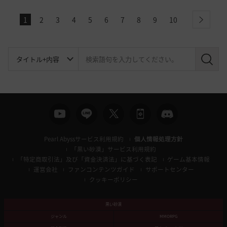
1
2
3
4
5
6
7
8
9
10
next
検
索
Pearl Abyssサービス利用規約
個人情報処理方針
「黒い砂漠」サービス利用規約
「特定商取引法」及び「資金決済法」に基づく表記
ゲーム基本情報
運営会社
ファンコンテンツガイド
サポートセンター
クッキーポリシー
黒い砂漠
ジャンル
MMORPG