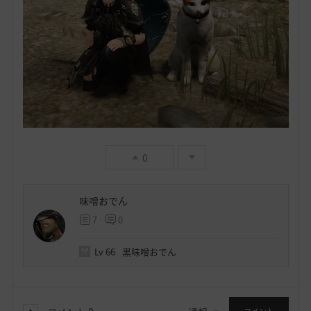
0
味噌おでん
7
0
Lv
66
黒味噌おでん