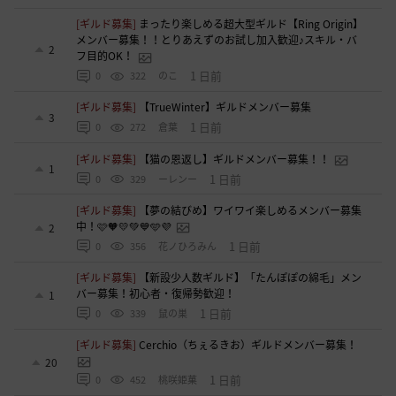
[ギルド募集]
まったり楽しめる超大型ギルド【Ring Origin】
メンバー募集！！とりあえずのお試し加入歓迎♪スキル・バ
2
フ目的OK！
1 日前
0
322
のこ
[ギルド募集]
【TrueWinter】ギルドメンバー募集
3
1 日前
0
272
倉葉
[ギルド募集]
【猫の恩返し】ギルドメンバー募集！！
1
1 日前
0
329
ーレンー
[ギルド募集]
【夢の結びめ】ワイワイ楽しめるメンバー募集
中！🩷🧡💛💚💙🩵💜
2
1 日前
0
356
花ノひろみん
[ギルド募集]
【新設少人数ギルド】「たんぽぽの綿毛」メン
バー募集！初心者・復帰勢歓迎！
1
1 日前
0
339
鼠の巣
[ギルド募集]
Cerchio（ちぇるきお）ギルドメンバー募集！
20
1 日前
0
452
桃咲姫菓