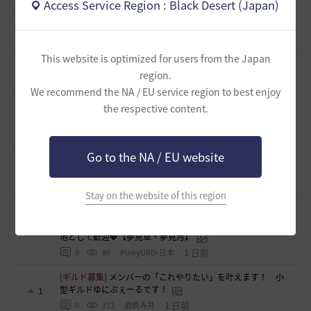
14 時間前
0
65
ドゥジュ-日本
Access Service Region : Black Desert (Japan)
[ギルド募集]
Ermitageギルメン募集！！
1
15 時間前
0
82
swordEX
This website is optimized for users from the Japan
[自由掲示板]
取引所の購入の仕方について
0
region.
15 時間前
2
145
歩くマシュマロ-日本
We recommend the NA / EU service region to best enjoy
[ギルド募集]
新設ギルド 「Shmurda」立ち上げメンバー募
the respective content.
集！
1
16 時間前
0
88
いなドン
Go to the NA / EU website
[ギルド募集]
~各PTｺﾝﾃﾝﾂも楽しむ~【あせろらじゅーす】ｷﾞﾙ
ﾒﾝ募集(ﾟ∀ﾟ)ノ
1
21 時間前
0
73
アセロラオニオン-日本
Stay on the website of this region
[ギルド募集]
🌸【初心者・復帰歓迎】丁寧な運営が魅力！
「夢見隊」で素敵な黒い砂漠ライフを。ベテランさんも定住
1
地として歓迎💖【夢見草・夢見月】
1 日前
0
80
PinkyURO-日本
[ギルド募集]
メンバーの「これやりたい」を叶えます！ 小
型ギルドゆにぶぇーるです！
1
1 日前
0
312
酒飲み共