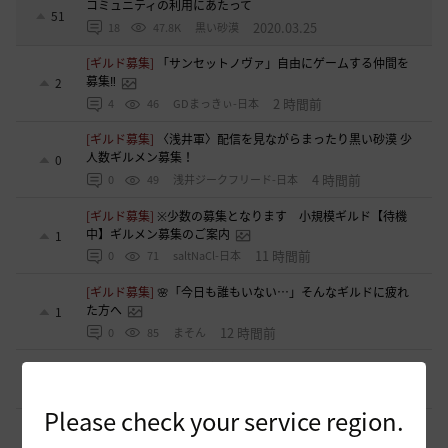
コミュニティの利用にあたって
51
2020.03.25
18
47.8K
黒い砂漠
[ギルド募集]
「サンセットノヴァ」自由にゲームする仲間を
募集‼️
2
2 時間前
4
46
GDまっきぃ-日本
[ギルド募集]
〈浅井軍〉配信を見ながらまったり黒い砂漠 少
人数ギルメン募集！
0
4 時間前
0
49
浅井ジークフリード-日本
[ギルド募集]
※少数の募集となります 小規模ギルド【待機
中】ギルメン募集のご案内
1
11 時間前
0
71
saltNaCl-日本
[ギルド募集]
🌸「今日も誰もいない…」そんなギルドに疲れ
た方へ
1
12 時間前
0
85
まそん
[自由掲示板]
ミルの木遺跡(狩場)への行き方について
0
14 時間前
0
109
威璃亜-日本
Please check your service region.
[ギルド募集]
LevelUP メンバー募集
1