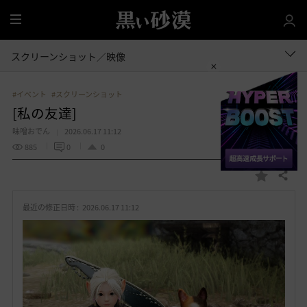
全
体
スクリーンショット／映像
#イベント
#スクリーンショット
[私の友達]
味噌おでん
2026.06.17 11:12
885
0
0
共有する
お
気
最近の修正日時 :
2026.06.17 11:12
に
入
り