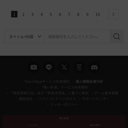
1
2
3
4
5
6
7
8
9
10
next
検
索
Pearl Abyssサービス利用規約
個人情報処理方針
「黒い砂漠」サービス利用規約
「特定商取引法」及び「資金決済法」に基づく表記
ゲーム基本情報
運営会社
ファンコンテンツガイド
サポートセンター
クッキーポリシー
黒い砂漠
ジャンル
MMORPG