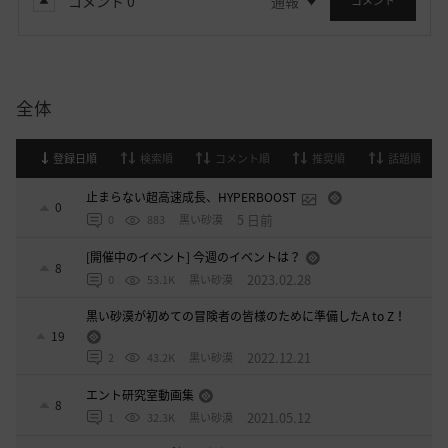
コメント
0
通報
コメント
全体
登録日順
検索順
コメント順
推奨順
話題順
止まらない超高速成長、HYPERBOOST
0
5 日前
0
883
黒い砂漠
[開催中のイベント] 今週のイベントは？
8
2023.02.28
0
53.1K
黒い砂漠
黒い砂漠が初めての冒険者の皆様のために準備したA to Z！
19
2022.12.21
2
43.2K
黒い砂漠
エント研究室動画集
8
2021.05.12
1
32.3K
黒い砂漠