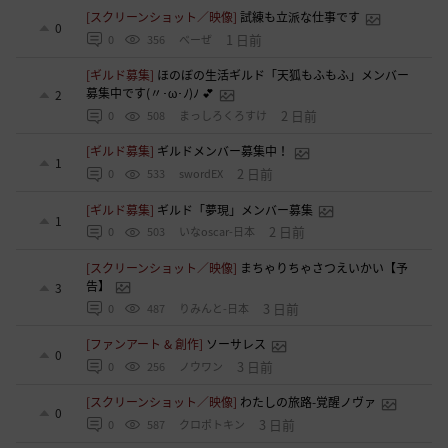
[スクリーンショット／映像]
試練も立派な仕事です
0
1 日前
0
356
べーぜ
[ギルド募集]
ほのぼの生活ギルド「天狐もふもふ」メンバー
募集中です(〃･ω･ﾉ)ﾉ 💕
2
2 日前
0
508
まっしろくろすけ
[ギルド募集]
ギルドメンバー募集中！
1
2 日前
0
533
swordEX
[ギルド募集]
ギルド「夢現」メンバー募集
1
2 日前
0
503
いなoscar-日本
[スクリーンショット／映像]
まちゃりちゃさつえいかい【予
告】
3
3 日前
0
487
りみんと-日本
[ファンアート & 創作]
ソーサレス
0
3 日前
0
256
ノウワン
[スクリーンショット／映像]
わたしの旅路-覚醒ノヴァ
0
3 日前
0
587
クロポトキン