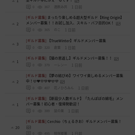
型ギルドゆにぶぇーるです！
1
1 日前
0
367
酒飲み共
[ギルド募集]
まったり楽しめる超大型ギルド【Ring Origin】
メンバー募集！！お試し加入、スキル・バフ目的OK！
2
1 日前
0
365
のこ
[ギルド募集]
【TrueWinter】ギルドメンバー募集
3
1 日前
0
320
倉葉
[ギルド募集]
【猫の恩返し】ギルドメンバー募集！！
1
1 日前
0
379
ーレンー
[ギルド募集]
【夢の結びめ】ワイワイ楽しめるメンバー募集
中！🩷🧡💛💚💙🩵💜
2
1 日前
0
407
花ノひろみん
[ギルド募集]
【新設少人数ギルド】「たんぽぽの綿毛」メン
バー募集！初心者・復帰勢歓迎！
1
1 日前
0
389
鼠の巣
[ギルド募集]
Cerchio（ちぇるきお）ギルドメンバー募集！
20
1 日前
0
495
桃咲姫菓