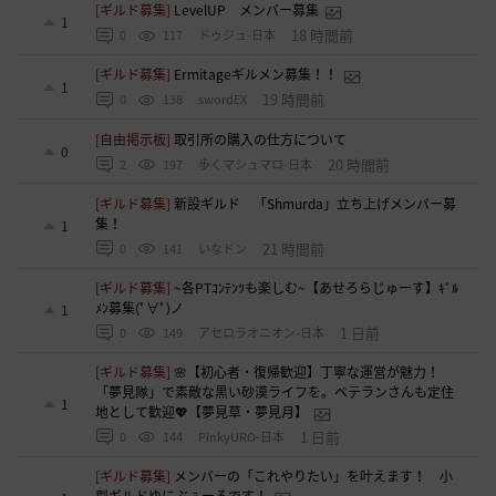
[ギルド募集]
LevelUP メンバー募集
1
18 時間前
0
117
ドゥジュ-日本
[ギルド募集]
Ermitageギルメン募集！！
1
19 時間前
0
138
swordEX
[自由掲示板]
取引所の購入の仕方について
0
20 時間前
2
197
歩くマシュマロ-日本
[ギルド募集]
新設ギルド 「Shmurda」立ち上げメンバー募
集！
1
21 時間前
0
141
いなドン
[ギルド募集]
~各PTｺﾝﾃﾝﾂも楽しむ~【あせろらじゅーす】ｷﾞﾙ
ﾒﾝ募集(ﾟ∀ﾟ)ノ
1
1 日前
0
149
アセロラオニオン-日本
[ギルド募集]
🌸【初心者・復帰歓迎】丁寧な運営が魅力！
「夢見隊」で素敵な黒い砂漠ライフを。ベテランさんも定住
1
地として歓迎💖【夢見草・夢見月】
1 日前
0
144
PinkyURO-日本
[ギルド募集]
メンバーの「これやりたい」を叶えます！ 小