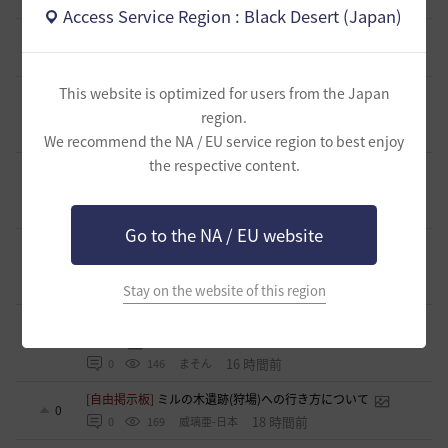
3 時間前
0
28
リーシアR-日本
Access Service Region : Black Desert (Japan)
[クラス攻略]
[エージェント攻略]
2
3 時間前
0
48
まそん
This website is optimized for users from the Japan
[ギルド募集]
「サンセットノヴァ」自由にゲームする仲間を
募集‼️
2
region.
6 時間前
4
84
GDまっきぃ-日本
We recommend the NA / EU service region to best enjoy
the respective content.
[ギルド募集]
〈浅井軍〉配信を見ながらまったり黒い砂漠 少
人数ギルメン募集！
1
8 時間前
0
85
浅井ジークフリード-日本
Go to the NA / EU website
[ギルド募集]
※少数の募集となります 小規模ギルド【待機
中】ギルメン募集のご案内
1
16 時間前
0
118
saltNaCl-日本
Stay on the website of this region
[ギルド募集]
🌸「今日も誰もいない…」そんなギルドに疲れ
た方へ
1
16 時間前
0
146
まそん
[自由掲示板]
ミルの木遺跡(狩場)への行き方について
0
18 時間前
0
169
威璃亜-日本