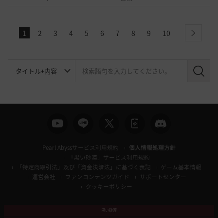
1
2
3
4
5
6
7
8
9
10
next
検
索
Pearl Abyssサービス利用規約
個人情報処理方針
「黒い砂漠」サービス利用規約
「特定商取引法」及び「資金決済法」に基づく表記
ゲーム基本情報
運営会社
ファンコンテンツガイド
サポートセンター
クッキーポリシー
黒い砂漠