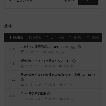
コメント
0
通報
コメント
全体
登録日順
検索順
コメント順
推奨順
話題順
止まらない超高速成長、HYPERBOOST
0
5 日前
0
898
黒い砂漠
[開催中のイベント] 今週のイベントは？
8
2023.02.28
0
53.1K
黒い砂漠
黒い砂漠が初めての冒険者の皆様のために準備したA to Z！
19
2022.12.21
2
43.2K
黒い砂漠
エント研究室動画集
8
2021.05.12
1
32.3K
黒い砂漠