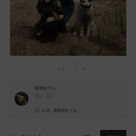
0
味噌おでん
7
0
Lv
66
黒味噌おでん