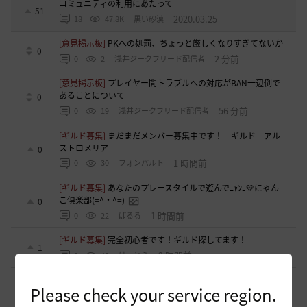
コミュニティの利用にあたって
51
2020.03.25
18
47.8K
黒い砂漠
[意見掲示板]
PKへの処罰、ちょっと厳しくなりすぎてないか
0
2 分前
0
2
浅井ジークフリード配信者
[意見掲示板]
プレイヤー間トラブルへの対応がBAN一辺倒で
あることについて
0
56 分前
0
19
浅井ジークフリード配信者
[ギルド募集]
まだまだメンバー募集中です！ ギルド アル
ストロメリア
0
1 時間前
0
30
フォンバルト
[ギルド募集]
あなたのプレースタイルで遊んでﾆｬﾝｺ💛にゃん
こ倶楽部(=^・^=)
0
1 時間前
0
22
ぱるる
[ギルド募集]
完全初心者です！ギルド探してます！
1
2 時間前
0
42
けーとら
[ギルド募集]
【華嵐】静かなギルチャ/挨拶不要/時々イベン
Please check your service region.
ト無言OK
0