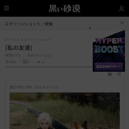
全
体
スクリーンショット／映像
#イベント
#スクリーンショット
[私の友達]
味噌おでん
2026.06.17 11:12
886
0
0
共有する
お
気
最近の修正日時 :
2026.06.17 11:12
に
入
り