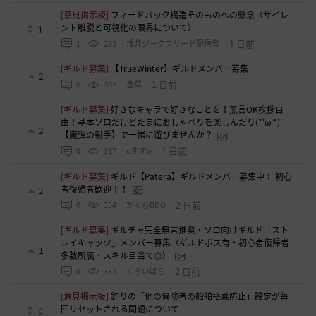
[意見掲示板]
フィードバック構造そのものへの懸念（サイレ
ント離脱と可視化の限界について）
1
1 日前
1
233
浅井ジークフリード配信者
[ギルド募集]
【TrueWinter】ギルドメンバー募集
2
1 日前
0
302
倉葉
[ギルド募集]
好きなキャラで好きなことを！無言OK挨拶自
由！基本ソロだけどたまにおしゃべりを楽しんだり(*'ω'*)
2
【魔弾の射手】で一緒に遊びませんか？
1 日前
0
317
oすずo
[ギルド募集]
ギルド【Patera】ギルドメンバー募集中！ 初心
者復帰者歓迎！！
2
2 日前
0
354
かぐらBDO
[ギルド募集]
ギルチャ完全無言推奨・ソロ向けギルド「スト
レイキャッツ」メンバー募集（ギルドボス有・初心者復帰者
1
多数所属・スキル目当て◎）
2 日前
0
333
くろいばら
[意見掲示板]
釣りの「他の冒険者の船舶搭乗防止」設定が毎
回リセットされる問題について
0