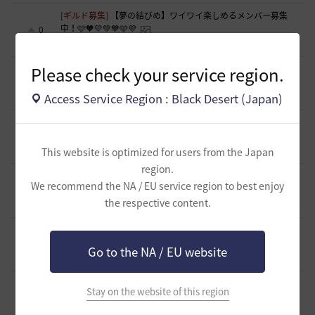
[ギルド募集]
【夢の結びめ】ワイワイ楽しめるメンバー募集
中！🩷🧡💛💚💙🩵💜
0
15 時間前
0
145
花ノひろみん
Please check your service region.
[ギルド募集]
【クラバート】初心者、復帰、ベテラン、移
籍、チャットが苦手な方も歓迎致します
0
Access Service Region : Black Desert (Japan)
16 時間前
0
133
xマキナx-日本
[意見掲示板]
太古装備に関する公式説明と意見掲示板への対
応について
1
21 時間前
This website is optimized for users from the Japan
1
186
浅井ジークフリード配信者
region.
[ファンアート & 創作]
内容ないびみょマンガ その45 転生し
We recommend the NA / EU service region to best enjoy
たら黒い砂漠だった件
3
the respective content.
21 時間前
1
126
きゅんきゅん-日本
[ギルド募集]
【🍀もんぶらん喫茶🍀】新規復帰者大歓迎！ま
ったり自由なギルドです♪
1
Go to the NA / EU website
23 時間前
0
171
ゆぅにゃん
[ギルド募集]
【新設1段拠点戦ギルド】「えにぐま」ギルド
Stay on the website of this region
メンバー募集中！
1
23 時間前
0
189
えにぐま