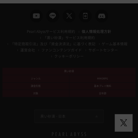
Pearl Abyssサービス利用規約
個人情報処理方針
「黒い砂漠」サービス利用規約
「特定商取引法」及び「資金決済法」に基づく表記
ゲーム基本情報
運営会社
ファンコンテンツガイド
サポートセンター
クッキーポリシー
黒い砂漠
ジャンル
MMORPG
課金形態
基本プレイ無料
対象
全年齢
黒い砂漠 -
日本