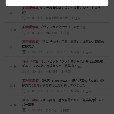
[自由掲示板]
キャラの肖像画を撮ると縦長になってしまう
1
1 日前
0
279
無敵で踊り狂う女
[自由掲示板]
デヴォレカアクセサリーの使い道
0
1 日前
0
307
tanupon
[意見掲示板]
「先に見つけて丁寧に見る」は本気か、恒例の
挨拶文か
0
1 日前
1
182
浅井ジークフリード配信者
[ギルド募集]
【サンセットノヴァ】敷居が低い生活系(航海)
ギルド お気楽に冒険メンバー募集中♫
0
1 日前
0
184
Iroly-日本
[意見掲示板]
【検証】HYPERBOOST紹介記事の「攻撃力+防
御力750達成」例を積み上げ計算してみました
1
1 日前
0
197
浅井ジークフリード配信者
[ギルド募集]
スキル共有・基本無言ギルド【無為無想】メン
バー募集
0
1 日前
0
274
とりぐな