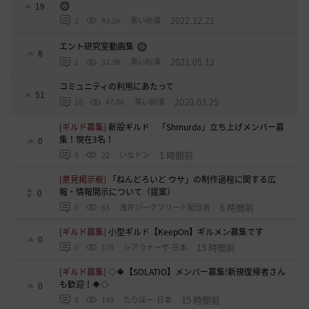
19
2022.12.21
2
43.2K
黒い砂漠
エント研究室動画集
8
2021.05.12
1
32.3K
黒い砂漠
コミュニティの利用にあたって
51
2020.03.25
18
47.8K
黒い砂漠
[ギルド募集]
新設ギルド 「Shmurda」立ち上げメンバー募
集！現在3名！
0
1 時間前
0
22
いなドン
[意見掲示板]
「ねんどろいど ウサ」の制作過程に関する広
報・情報開示について（提案）
0
6 時間前
0
63
浅井ジークフリード配信者
[ギルド募集]
小型ギルド【KeepOn】ギルメン募集です
0
15 時間前
0
178
シアラナーザ-日本
[ギルド募集]
◇🔶【SOLATIO】メンバー募集!新規復帰者さん
も歓迎！🔶◇
0
15 時間前
0
140
たりほー-日本