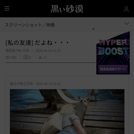
全
体
スクリーンショット／映像
[私の友達] だよね・・・
梅超風TBK-日本
2026.06.16 23:12
940
0
0
共有する
お
気
最近の修正日時 :
2026.06.16 23:12
に
入
り