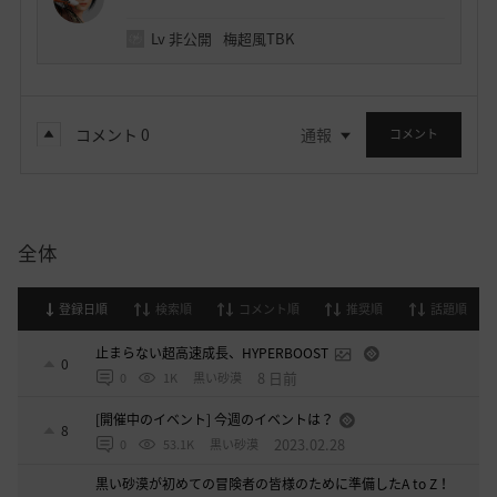
Lv
非公開
梅超風TBK
コメント
0
通報
コメント
全体
登録日順
検索順
コメント順
推奨順
話題順
止まらない超高速成長、HYPERBOOST
0
8 日前
0
1K
黒い砂漠
[開催中のイベント] 今週のイベントは？
8
2023.02.28
0
53.1K
黒い砂漠
黒い砂漠が初めての冒険者の皆様のために準備したA to Z！