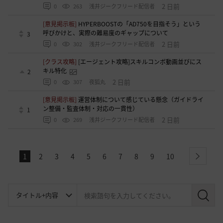
2 日前
0
263
浅井ジークフリード配信者
[意見掲示板]
HYPERBOOSTの「AD750を目指そう」という
呼びかけと、実際の難易度のギャップについて
3
2 日前
0
302
浅井ジークフリード配信者
[クラス攻略]
[エージェント攻略]スキルコンボ動画並びにス
キル特化
2
2 日前
0
307
夜狐丸
[意見掲示板]
運営体制について感じている懸念（ガイドライ
ン整備・監査体制・対応の一貫性）
1
2 日前
0
269
浅井ジークフリード配信者
1
2
3
4
5
6
7
8
9
10
next
検
索