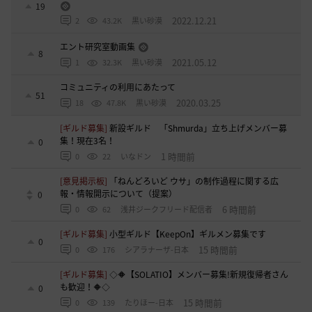
19
2022.12.21
2
43.2K
黒い砂漠
エント研究室動画集
8
2021.05.12
1
32.3K
黒い砂漠
コミュニティの利用にあたって
51
2020.03.25
18
47.8K
黒い砂漠
[ギルド募集]
新設ギルド 「Shmurda」立ち上げメンバー募
集！現在3名！
0
1 時間前
0
22
いなドン
[意見掲示板]
「ねんどろいど ウサ」の制作過程に関する広
報・情報開示について（提案）
0
6 時間前
0
62
浅井ジークフリード配信者
[ギルド募集]
小型ギルド【KeepOn】ギルメン募集です
0
15 時間前
0
176
シアラナーザ-日本
[ギルド募集]
◇🔶【SOLATIO】メンバー募集!新規復帰者さん
も歓迎！🔶◇
0
15 時間前
0
139
たりほー-日本