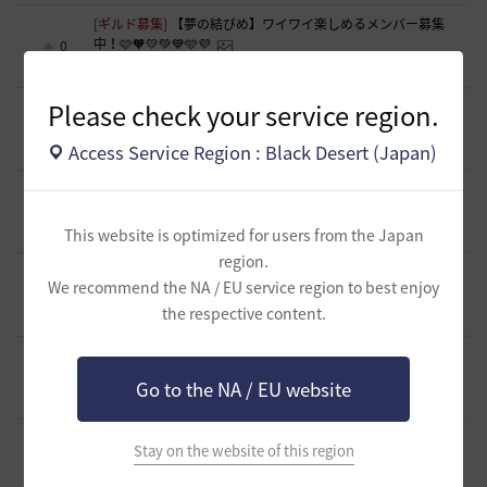
[ギルド募集]
【夢の結びめ】ワイワイ楽しめるメンバー募集
中！🩷🧡💛💚💙🩵💜
0
15 時間前
0
144
花ノひろみん
Please check your service region.
[ギルド募集]
【クラバート】初心者、復帰、ベテラン、移
籍、チャットが苦手な方も歓迎致します
0
Access Service Region : Black Desert (Japan)
15 時間前
0
131
xマキナx-日本
[意見掲示板]
太古装備に関する公式説明と意見掲示板への対
応について
1
20 時間前
This website is optimized for users from the Japan
1
186
浅井ジークフリード配信者
region.
[ファンアート & 創作]
内容ないびみょマンガ その45 転生し
We recommend the NA / EU service region to best enjoy
たら黒い砂漠だった件
3
the respective content.
21 時間前
1
125
きゅんきゅん-日本
[ギルド募集]
【🍀もんぶらん喫茶🍀】新規復帰者大歓迎！ま
ったり自由なギルドです♪
1
Go to the NA / EU website
23 時間前
0
170
ゆぅにゃん
[ギルド募集]
【新設1段拠点戦ギルド】「えにぐま」ギルド
Stay on the website of this region
メンバー募集中！
1
23 時間前
0
189
えにぐま