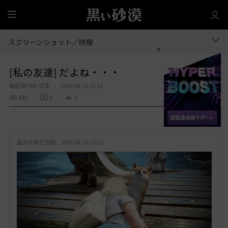
全
体
スクリーンショット／映像
[私の友達] だよね・・・
梅超風TBK-日本
2026.06.16 23:12
939
0
0
共有する
お
気
最近の修正日時 :
2026.06.16 23:12
に
入
り