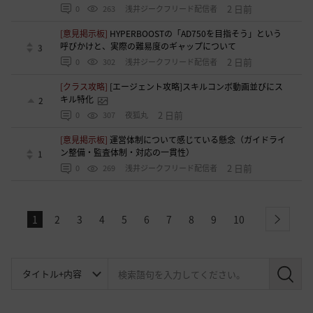
2 日前
0
263
浅井ジークフリード配信者
[意見掲示板]
HYPERBOOSTの「AD750を目指そう」という
呼びかけと、実際の難易度のギャップについて
3
2 日前
0
302
浅井ジークフリード配信者
[クラス攻略]
[エージェント攻略]スキルコンボ動画並びにス
キル特化
2
2 日前
0
307
夜狐丸
[意見掲示板]
運営体制について感じている懸念（ガイドライ
ン整備・監査体制・対応の一貫性）
1
2 日前
0
269
浅井ジークフリード配信者
1
2
3
4
5
6
7
8
9
10
next
検
索