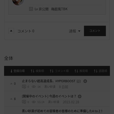
Lv
非公開
梅超風TBK
コメント
0
通報
コメント
全体
登録日順
検索順
コメント順
推奨順
話題順
止まらない超高速成長、HYPERBOOST
0
8 日前
0
1K
黒い砂漠
[開催中のイベント] 今週のイベントは？
8
2023.02.28
0
53.1K
黒い砂漠
黒い砂漠が初めての冒険者の皆様のために準備したA to Z！