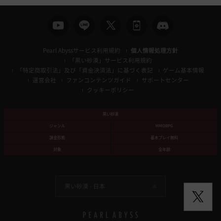
Pearl Abyssサービス利用規約
個人情報処理方針
「黒い砂漠」サービス利用規約
「特定商取引法」及び「資金決済法」に基づく表記
ゲーム基本情報
運営会社
ファンコンテンツガイド
サポートセンター
クッキーポリシー
黒い砂漠
ジャンル
MMORPG
課金形態
基本プレイ無料
対象
全年齢
黒い砂漠 -
日本