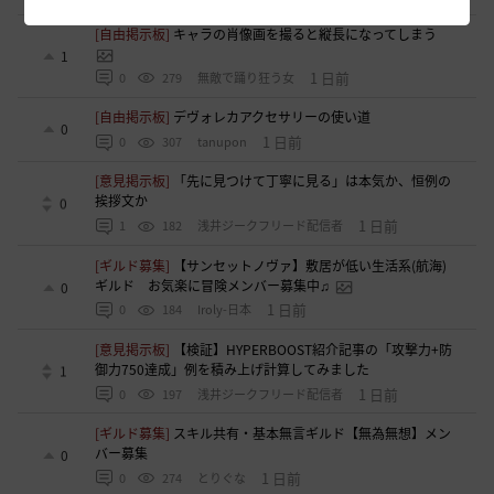
[自由掲示板]
キャラの肖像画を撮ると縦長になってしまう
1
1 日前
0
279
無敵で踊り狂う女
[自由掲示板]
デヴォレカアクセサリーの使い道
0
1 日前
0
307
tanupon
[意見掲示板]
「先に見つけて丁寧に見る」は本気か、恒例の
挨拶文か
0
1 日前
1
182
浅井ジークフリード配信者
[ギルド募集]
【サンセットノヴァ】敷居が低い生活系(航海)
ギルド お気楽に冒険メンバー募集中♫
0
1 日前
0
184
Iroly-日本
[意見掲示板]
【検証】HYPERBOOST紹介記事の「攻撃力+防
御力750達成」例を積み上げ計算してみました
1
1 日前
0
197
浅井ジークフリード配信者
[ギルド募集]
スキル共有・基本無言ギルド【無為無想】メン
バー募集
0
1 日前
0
274
とりぐな