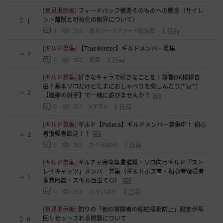
[意見掲示板]
フィードバック構造そのものへの懸念（サイレ
ント離脱と可視化の限界について）
1
1 日前
1
233
浅井ジークフリード配信者
[ギルド募集]
【TrueWinter】ギルドメンバー募集
2
1 日前
0
302
倉葉
[ギルド募集]
好きなキャラで好きなことを！無言OK挨拶自
由！基本ソロだけどたまにおしゃべりを楽しんだり(*'ω'*)
2
【魔弾の射手】で一緒に遊びませんか？
1 日前
0
317
oすずo
[ギルド募集]
ギルド【Patera】ギルドメンバー募集中！ 初心
者復帰者歓迎！！
2
2 日前
0
353
かぐらBDO
[ギルド募集]
ギルチャ完全無言推奨・ソロ向けギルド「スト
レイキャッツ」メンバー募集（ギルドボス有・初心者復帰者
1
多数所属・スキル目当て◎）
2 日前
0
333
くろいばら
[意見掲示板]
釣りの「他の冒険者の船舶搭乗防止」設定が毎
回リセットされる問題について
0