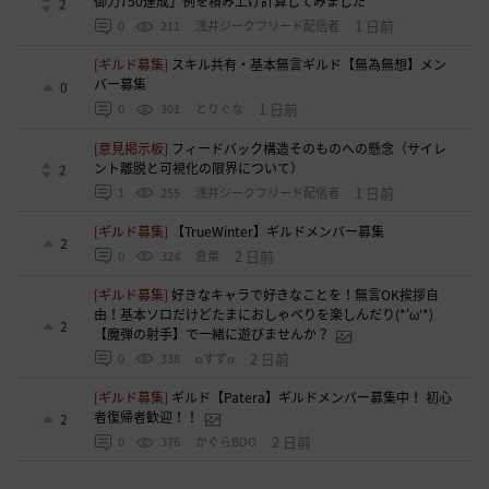
御力750達成」例を積み上げ計算してみました
2
1 日前
0
211
浅井ジークフリード配信者
[ギルド募集]
スキル共有・基本無言ギルド【無為無想】メン
バー募集
0
1 日前
0
301
とりぐな
[意見掲示板]
フィードバック構造そのものへの懸念（サイレ
ント離脱と可視化の限界について）
2
1 日前
1
255
浅井ジークフリード配信者
[ギルド募集]
【TrueWinter】ギルドメンバー募集
2
2 日前
0
324
倉葉
[ギルド募集]
好きなキャラで好きなことを！無言OK挨拶自
由！基本ソロだけどたまにおしゃべりを楽しんだり(*'ω'*)
2
【魔弾の射手】で一緒に遊びませんか？
2 日前
0
338
oすずo
[ギルド募集]
ギルド【Patera】ギルドメンバー募集中！ 初心
者復帰者歓迎！！
2
2 日前
0
376
かぐらBDO