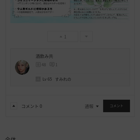
1
酒飲み共
48
1
Lv
65
すみれの
コメント
0
通報
コメント
全体