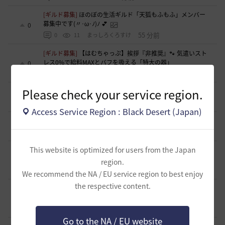
[ギルド募集]
ほのぼの生活ギルド「天狐もふもふ」メンバー
募集中です(〃･ω･ﾉ)ﾉ 💕
0
55 分前
0
11
まっしろくろすけ
[ギルド募集]
【はむちゃっぷ】挨拶『非推奨』🐾 気遣いスト
レス0%で給料MAXとバフを吸える「特大の器」
0
1 時間前
0
14
おやじーぬ-日本
Please check your service region.
[意見掲示板]
「制裁」という言葉が与える印象について
0
2 時間前
0
35
浅井ジークフリード配信者
Access Service Region : Black Desert (Japan)
[意見掲示板]
制裁措置における透明性の確保について
1
2 時間前
0
42
浅井ジークフリード配信者
This website is optimized for users from the Japan
[ギルド募集]
新設ギルド 「Shmurda」立ち上げメンバー募
集！現在3名！
0
region.
4 時間前
0
43
いなドン
We recommend the NA / EU service region to best enjoy
the respective content.
[意見掲示板]
「ねんどろいど ウサ」の制作過程に関する広
報・情報開示について（提案）
0
9 時間前
0
80
浅井ジークフリード配信者
Go to the NA / EU website