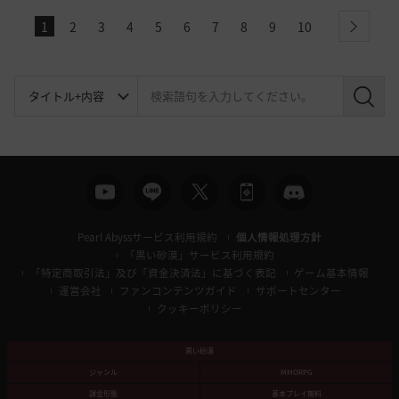
1
2
3
4
5
6
7
8
9
10
next
検
索
Pearl Abyssサービス利用規約
個人情報処理方針
「黒い砂漠」サービス利用規約
「特定商取引法」及び「資金決済法」に基づく表記
ゲーム基本情報
運営会社
ファンコンテンツガイド
サポートセンター
クッキーポリシー
黒い砂漠
ジャンル
MMORPG
課金形態
基本プレイ無料