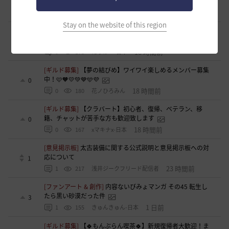
[ギルド募集]
小型ギルド【KeepOn】ギルメン募集です
0
18 時間前
0
219
シアラナーザ-日本
Stay on the website of this region
[ギルド募集]
◇🔶【SOLATIO】メンバー募集!新規復帰者さん
も歓迎！🔶◇
0
18 時間前
0
173
たりほー-日本
[ギルド募集]
【夢の結びめ】ワイワイ楽しめるメンバー募集
中！🩷🧡💛💚💙🩵💜
0
18 時間前
0
180
花ノひろみん
[ギルド募集]
【クラバート】初心者、復帰、ベテラン、移
籍、チャットが苦手な方も歓迎致します
0
18 時間前
0
167
xマキナx-日本
[意見掲示板]
太古装備に関する公式説明と意見掲示板への対
応について
1
23 時間前
1
217
浅井ジークフリード配信者
[ファンアート & 創作]
内容ないびみょマンガ その45 転生し
たら黒い砂漠だった件
3
1 日前
1
155
きゅんきゅん-日本
[ギルド募集]
【🍀もんぶらん喫茶🍀】新規復帰者大歓迎！ま