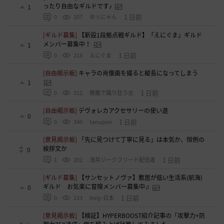
ったり自由なギルドです♪
1
1 日前
0
207
ゆぅにゃん
[ギルド募集]
【新設1段拠点戦ギルド】「えにぐま」ギルド
メンバー募集中！
1
1 日前
0
218
えにぐま
[自由掲示板]
キャラの肖像画を撮ると縦長になってしまう
1
1 日前
0
312
無敵で踊り狂う女
[自由掲示板]
デヴォレカアクセサリーの使い道
0
1 日前
0
340
tanupon
[意見掲示板]
「先に見つけて丁寧に見る」は本気か、恒例の
挨拶文か
0
1 日前
1
202
浅井ジークフリード配信者
[ギルド募集]
【サンセットノヴァ】敷居が低い生活系(航海)
ギルド お気楽に冒険メンバー募集中♫
0
1 日前
0
233
Iroly-日本
[意見掲示板]
【検証】HYPERBOOST紹介記事の「攻撃力+防