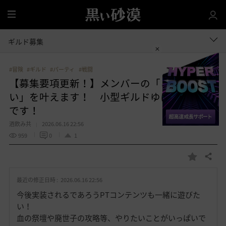
全
体
ギルド募集
#冒険
#ギルド
#パーティ
#戦闘
【募集要項更新！】メンバーの「これやりた
い」を叶えます！ 小型ギルドゆにぶぇーる
です！
酒飲み共
2026.06.16 22:56
959
0
1
共有する
お
気
最近の修正日時 :
2026.06.16 22:56
に
入
今後実装されるであろうPTコンテンツも一緒に遊びた
り
い！
血の祭壇や廃世子の攻略等、やりたいことがいっぱいで