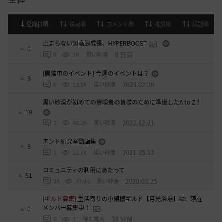
登録日順
検索順
コメント順
推奨順
話題順
止まらない超高速成長、HYPERBOOST
0
8 日前
0
1K
黒い砂漠
[開催中のイベント] 今週のイベントは？
8
2023.02.28
0
53.1K
黒い砂漠
黒い砂漠が初めての冒険者の皆様のために準備したA to Z！
19
2022.12.21
2
43.2K
黒い砂漠
エント研究室動画集
8
2021.05.12
1
32.3K
黒い砂漠
コミュニティの利用にあたって
51
2020.03.25
18
47.8K
黒い砂漠
[ギルド募集]
生活寄りの小規模ギルド【月光浴場】は、現在
メンバー募集中！
0
38 分前
0
7
柳と篝火