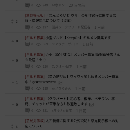
20 時間前
0
249
いなドン
[意見掲示板]
「ねんどろいど ウサ」の制作過程に関する広
報・情報開示について（提案）
2
1 日前
0
197
浅井ジークフリード配信者
[ギルド募集]
小型ギルド【KeepOn】ギルメン募集です
0
1 日前
0
369
シアラナーザ-日本
[ギルド募集]
◇🔶【SOLATIO】メンバー募集!新規復帰者さん
も歓迎！🔶◇
0
1 日前
0
320
たりほー-日本
[ギルド募集]
【夢の結びめ】ワイワイ楽しめるメンバー募集
中！🩷🧡💛💚💙🩵💜
1
1 日前
0
335
花ノひろみん
[ギルド募集]
【クラバート】初心者、復帰、ベテラン、移
籍、チャットが苦手な方も歓迎致します
0
1 日前
0
331
xマキナx-日本
[意見掲示板]
太古装備に関する公式説明と意見掲示板への対
応について
4