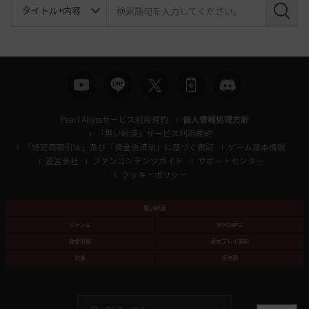
検
索
Pearl Abyssサービス利用規約
個人情報処理方針
「黒い砂漠」サービス利用規約
「特定商取引法」及び「資金決済法」に基づく表記
ゲーム基本情報
運営会社
ファンコンテンツガイド
サポートセンター
クッキーポリシー
黒い砂漠
ジャンル
MMORPG
課金形態
基本プレイ無料
対象
全年齢