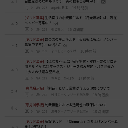
自由度高めなギルドです！青の戦場⚓参戦中！！
1
14 時間前
0
227
aquria-日本
[ギルド募集]
生活寄りの小規模ギルド【月光浴場】は、現在
メンバー募集中！
0
16 時間前
0
269
柳と篝火
[ギルド募集]
ほのぼの生活ギルド「天狐もふもふ」メンバー
募集中です(〃･ω･ﾉ)ﾉ 💕
1
16 時間前
0
239
まっしろくろすけ
[ギルド募集]
【はむちゃっぷ】完全無言・挨拶不要のソロ専
用ギルド🐾 給料マックス・ジュース飲み放題・バフ完備の
0
「大人の快適な空き地」
17 時間前
0
219
おやじーぬ-日本
[意見掲示板]
「制裁」という言葉が与える印象について
6
18 時間前
0
215
浅井ジークフリード配信者
[意見掲示板]
制裁措置における透明性の確保について
6
18 時間前
0
203
浅井ジークフリード配信者
[ギルド募集]
新設ギルド 「Shmurda」立ち上げメンバー募
集！現在3名！
0