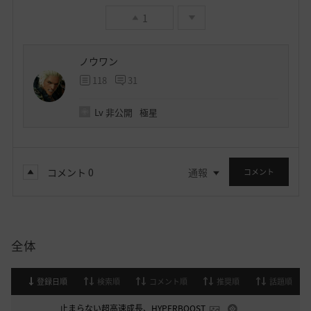
1
ノウワン
118
31
Lv
非公開
極星
コメント
0
通報
コメント
全体
登録日順
検索順
コメント順
推奨順
話題順
止まらない超高速成長、HYPERBOOST