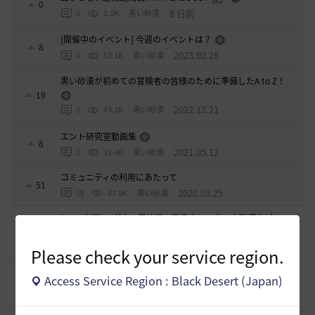
0
8 日前
0
1.1K
黒い砂漠
[開催中のイベント] 今週のイベントは？
8
2023.02.28
0
53.1K
黒い砂漠
黒い砂漠が初めての冒険者の皆様のために準備したA to Z！
19
2022.12.21
2
43.2K
黒い砂漠
エント研究室動画集
8
2021.05.12
1
32.4K
黒い砂漠
コミュニティの利用にあたって
51
2020.03.25
18
47.8K
黒い砂漠
[TIP&攻略]
エダナの王位戦 裏テクニック や所感など
3
1 時間前
0
137
エレメル
Please check your service region.
[ギルド募集]
新設生活系ギルド「OneRoom」創設メンバー
Access Service Region : Black Desert (Japan)
大募集！！
0
1 時間前
0
33
ハッピーエンド