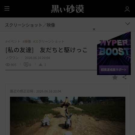
全
体
スクリーンショット／映像
#イベント
#映像
#スクリーンショット
[私の友達] 友だちと駆けっこ
ノウワン
2026.06.16 20:04
905
0
1
共有する
お
気
最近の修正日時 :
2026.06.16 20:04
に
入
り