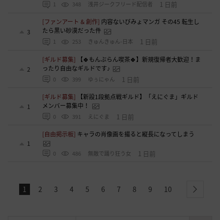
1 日前
1
348
浅井ジークフリード配信者
[ファンアート & 創作]
内容ないびみょマンガ その45 転生し
たら黒い砂漠だった件
3
1 日前
1
253
きゅんきゅん-日本
[ギルド募集]
【🍀もんぶらん喫茶🍀】新規復帰者大歓迎！ま
ったり自由なギルドです♪
2
1 日前
0
399
ゆぅにゃん
[ギルド募集]
【新設1段拠点戦ギルド】「えにぐま」ギルド
メンバー募集中！
1
1 日前
0
391
えにぐま
[自由掲示板]
キャラの肖像画を撮ると縦長になってしまう
1
1 日前
0
486
無敵で踊り狂う女
1
2
3
4
5
6
7
8
9
10
next