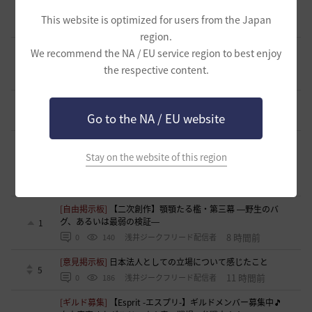
[ギルド募集]
【TrueWinter】ギルドメンバー募集
1
This website is optimized for users from the Japan
2 時間前
0
47
倉葉
region.
[ギルド募集]
Ermitageギルメン募集！やりたいことをやって
We recommend the NA / EU service region to best enjoy
楽しくゲームライフ！
0
the respective content.
3 時間前
0
45
swordEX
[ギルド募集]
ギルド アルストロメリア メンバー募集です
0
Go to the NA / EU website
4 時間前
0
56
フォンバルト
[ギルド募集]
ギルチャ完全無言推奨・ソロ向けギルド「スト
レイキャッツ」メンバー募集（ギルドボス有・スキル目当て
Stay on the website of this region
0
◎）
5 時間前
0
69
くろいばら
[自由掲示板]
【二次創作】顎顎たる檻・第三幕 ―野生のバ
グ、あるいは最弱の検証―
1
8 時間前
0
140
浅井ジークフリード配信者
[意見掲示板]
日本法人としての立場について感じたこと
5
11 時間前
0
186
浅井ジークフリード配信者
[ギルド募集]
【Esprit -エスプリ-】ギルドメンバー募集中🎵