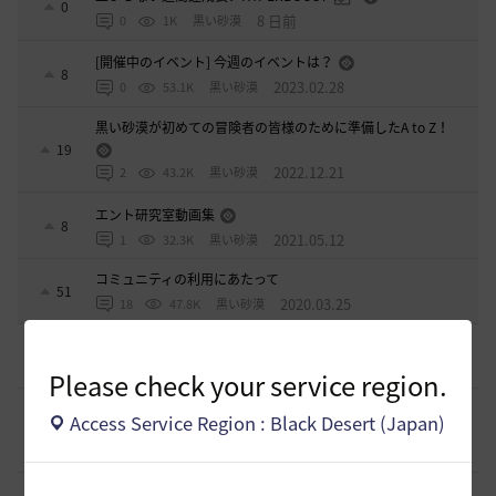
0
8 日前
0
1K
黒い砂漠
[開催中のイベント] 今週のイベントは？
8
2023.02.28
0
53.1K
黒い砂漠
黒い砂漠が初めての冒険者の皆様のために準備したA to Z！
19
2022.12.21
2
43.2K
黒い砂漠
エント研究室動画集
8
2021.05.12
1
32.3K
黒い砂漠
コミュニティの利用にあたって
51
2020.03.25
18
47.8K
黒い砂漠
[意見掲示板]
日本法人としての立場について感じたこと
0
1 時間前
0
26
浅井ジークフリード配信者
Please check your service region.
[ギルド募集]
【Esprit -エスプリ-】ギルドメンバー募集中🎵
Access Service Region : Black Desert (Japan)
自由度高めなギルドです！青の戦場⚓参戦中！！
0
3 時間前
0
40
aquria-日本
[ギルド募集]
生活寄りの小規模ギルド【月光浴場】は、現在