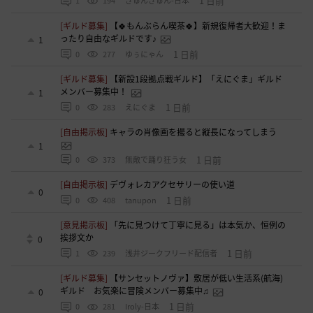
1 日前
1
194
きゅんきゅん-日本
[ギルド募集]
【🍀もんぶらん喫茶🍀】新規復帰者大歓迎！ま
ったり自由なギルドです♪
1
1 日前
0
277
ゆぅにゃん
[ギルド募集]
【新設1段拠点戦ギルド】「えにぐま」ギルド
メンバー募集中！
1
1 日前
0
283
えにぐま
[自由掲示板]
キャラの肖像画を撮ると縦長になってしまう
1
1 日前
0
373
無敵で踊り狂う女
[自由掲示板]
デヴォレカアクセサリーの使い道
0
1 日前
0
408
tanupon
[意見掲示板]
「先に見つけて丁寧に見る」は本気か、恒例の
挨拶文か
0
1 日前
1
239
浅井ジークフリード配信者
[ギルド募集]
【サンセットノヴァ】敷居が低い生活系(航海)
ギルド お気楽に冒険メンバー募集中♫
0
1 日前
0
281
Iroly-日本