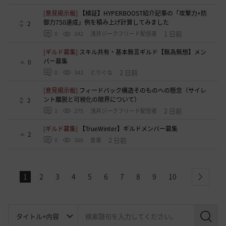
[意見掲示板]
【検証】HYPERBOOST紹介記事の「攻撃力+防
御力750達成」例を積み上げ計算してみました
2
1 日前
0
242
浅井ジークフリード配信者
[ギルド募集]
スキル共有・基本無言ギルド【無為無想】メン
バー募集
0
2 日前
0
343
とりぐな
[意見掲示板]
フィードバック構造そのものへの懸念（サイレ
ント離脱と可視化の限界について）
2
2 日前
1
275
浅井ジークフリード配信者
[ギルド募集]
【TrueWinter】ギルドメンバー募集
2
2 日前
0
360
倉葉
1
2
3
4
5
6
7
8
9
10
next
検