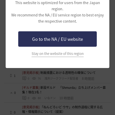
This website is optimized for users from the Japan
メンバー募集中！
0
region.
6 時間前
0
64
柳と篝火
We recommend the NA / EU service region to best enjoy
[ギルド募集]
ほのぼの生活ギルド「天狐もふもふ」メンバー
the respective content.
募集中です(〃･ω･ﾉ)ﾉ 💕
0
6 時間前
0
63
まっしろくろすけ
[ギルド募集]
【はむちゃっぷ】挨拶『非推奨』🐾 気遣いスト
Go to the NA / EU website
レス0%で給料MAXとバフを吸える「特大の器」
0
7 時間前
0
53
おやじーぬ-日本
Stay on the website of this region
[意見掲示板]
「制裁」という言葉が与える印象について
1
8 時間前
0
87
浅井ジークフリード配信者
[意見掲示板]
制裁措置における透明性の確保について
1
8 時間前
0
76
浅井ジークフリード配信者
[ギルド募集]
新設ギルド 「Shmurda」立ち上げメンバー募
集！現在3名！
0
10 時間前
0
80
いなドン
[意見掲示板]
「ねんどろいど ウサ」の制作過程に関する広
報・情報開示について（提案）
0