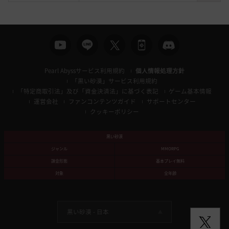
索
Pearl Abyssサービス利用規約
個人情報処理方針
「黒い砂漠」サービス利用規約
「特定商取引法」及び「資金決済法」に基づく表記
ゲーム基本情報
運営会社
ファンコンテンツガイド
サポートセンター
クッキーポリシー
黒い砂漠
ジャンル
MMORPG
課金形態
基本プレイ無料
対象
全年齢
黒い砂漠 -
日本