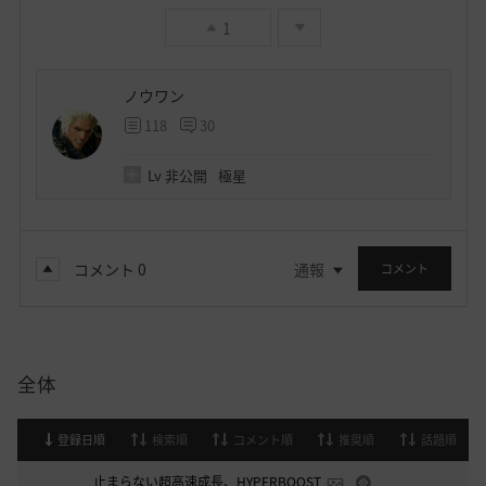
1
ノウワン
118
30
Lv
非公開
極星
コメント
0
通報
コメント
全体
登録日順
検索順
コメント順
推奨順
話題順
止まらない超高速成長、HYPERBOOST