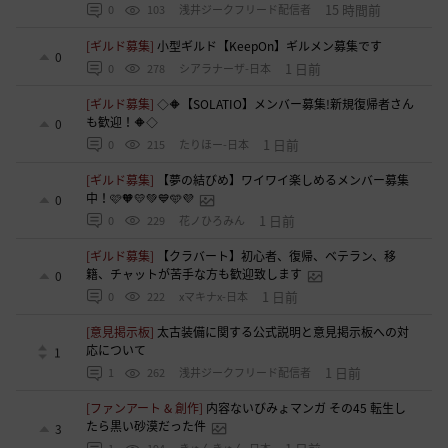
15 時間前
0
103
浅井ジークフリード配信者
[ギルド募集]
小型ギルド【KeepOn】ギルメン募集です
0
1 日前
0
278
シアラナーザ-日本
[ギルド募集]
◇🔶【SOLATIO】メンバー募集!新規復帰者さん
も歓迎！🔶◇
0
1 日前
0
215
たりほー-日本
[ギルド募集]
【夢の結びめ】ワイワイ楽しめるメンバー募集
中！🩷🧡💛💚💙🩵💜
0
1 日前
0
229
花ノひろみん
[ギルド募集]
【クラバート】初心者、復帰、ベテラン、移
籍、チャットが苦手な方も歓迎致します
0
1 日前
0
222
xマキナx-日本
[意見掲示板]
太古装備に関する公式説明と意見掲示板への対
応について
1
1 日前
1
262
浅井ジークフリード配信者
[ファンアート & 創作]
内容ないびみょマンガ その45 転生し
たら黒い砂漠だった件
3