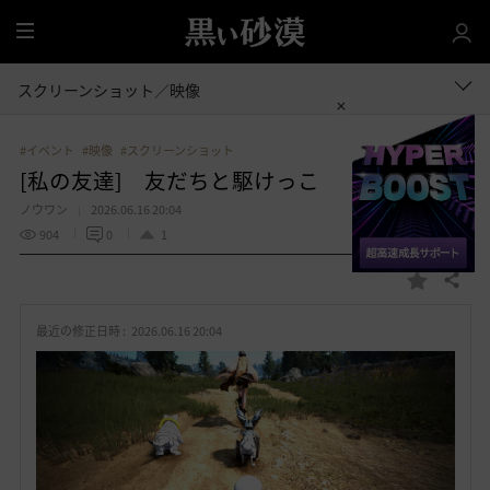
全
体
スクリーンショット／映像
#イベント
#映像
#スクリーンショット
[私の友達] 友だちと駆けっこ
ノウワン
2026.06.16 20:04
904
0
1
共有する
お
気
最近の修正日時 :
2026.06.16 20:04
に
入
り