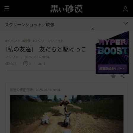
全
体
スクリーンショット／映像
#イベント
#映像
#スクリーンショット
[私の友達] 友だちと駆けっこ
ノウワン
2026.06.16 20:04
907
0
1
共有する
お
気
最近の修正日時 :
2026.06.16 20:04
に
入
り