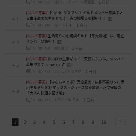
1 日前
0
366
浅井ジークフリード配信者
[ギルド募集]
【Esprit -エスプリ-】ギルドメンバー募集中🎵
自由度高めなギルドです！青の戦場⚓参戦中！！
1
1 日前
0
419
aquria-日本
[ギルド募集]
生活寄りの小規模ギルド【月光浴場】は、現在
メンバー募集中！
0
1 日前
0
468
柳と篝火
[ギルド募集]
ほのぼの生活ギルド「天狐もふもふ」メンバー
募集中です(〃･ω･ﾉ)ﾉ 💕
2
1 日前
0
451
まっしろくろすけ
[ギルド募集]
【はむちゃっぷ】完全無言・挨拶不要のソロ専
用ギルド🐾 給料マックス・ジュース飲み放題・バフ完備の
0
「大人の快適な空き地」
1 日前
0
419
おやじーぬ-日本
1
2
3
4
5
6
7
8
9
10
next