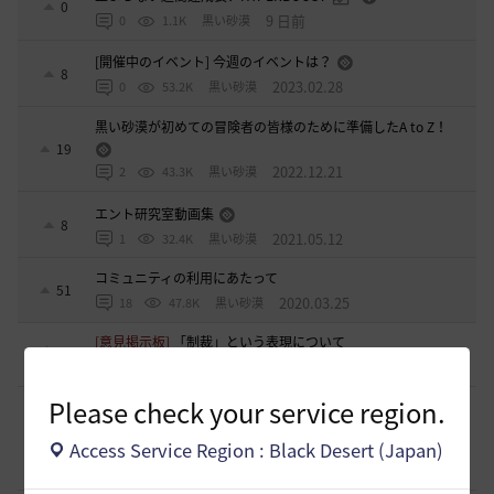
0
9 日前
0
1.1K
黒い砂漠
[開催中のイベント] 今週のイベントは？
8
2023.02.28
0
53.2K
黒い砂漠
黒い砂漠が初めての冒険者の皆様のために準備したA to Z！
19
2022.12.21
2
43.3K
黒い砂漠
エント研究室動画集
8
2021.05.12
1
32.4K
黒い砂漠
コミュニティの利用にあたって
51
2020.03.25
18
47.8K
黒い砂漠
[意見掲示板]
「制裁」という表現について
2
1 時間前
0
31
浅井ジークフリード配信者
Please check your service region.
[ギルド募集]
ギルチャ完全無言推奨・ソロ向けギルド「スト
レイキャッツ」メンバー募集（ギルドボス有・スキル目当て
0
◎）
Access Service Region : Black Desert (Japan)
2 時間前
0
21
くろいばら