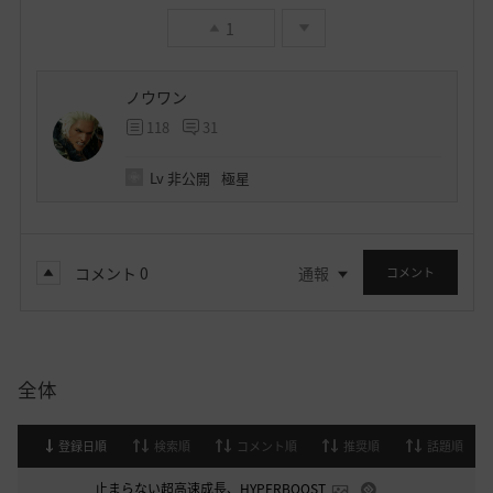
1
ノウワン
118
31
Lv
非公開
極星
コメント
0
通報
コメント
全体
登録日順
検索順
コメント順
推奨順
話題順
止まらない超高速成長、HYPERBOOST