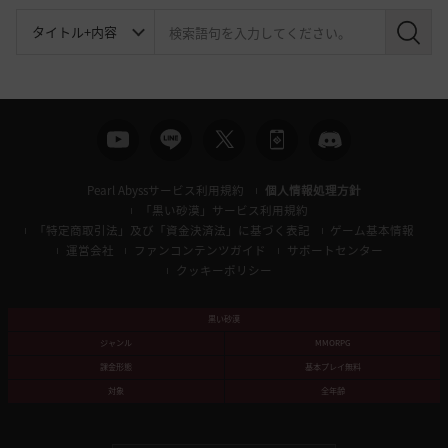
検
索
Pearl Abyssサービス利用規約
個人情報処理方針
「黒い砂漠」サービス利用規約
「特定商取引法」及び「資金決済法」に基づく表記
ゲーム基本情報
運営会社
ファンコンテンツガイド
サポートセンター
クッキーポリシー
黒い砂漠
ジャンル
MMORPG
課金形態
基本プレイ無料
対象
全年齢