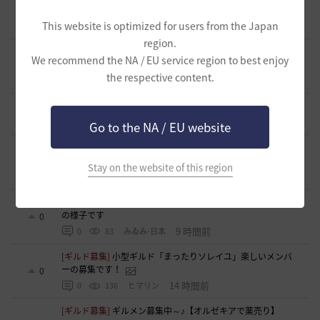
[ギルド募集]
ギルド アルストロメリア メンバー募集です
0
This website is optimized for users from the Japan
5 時間前
0
48
フォンバルト
region.
[自由掲示板]
【二次創作】カロンの被害妄想、あるいは検証
We recommend the NA / EU service region to best enjoy
者の視線
0
the respective content.
8 時間前
0
97
浅井ジークフリード配信者
[自由掲示板]
【二次創作】エルニールの視線
0
8 時間前
0
82
浅井ジークフリード配信者
Go to the NA / EU website
[ギルド募集]
飽きない日常をあなたへ…IXAYA ギルメン募
集中
0
Stay on the website of this region
9 時間前
0
89
Grafciel-日本
[スクリーンショット／映像]
ユーザーイベント（演奏会）で
の様子です
0
9 時間前
0
83
みゐみ-日本
[ギルド募集]
小型ギルド「まったりソレイユ」楽しいメンバ
ーの募集です！
0
14 時間前
0
136
ヒマリン
[ギルド募集]
ギルメン募集中～♪【オルゼキアで薬売り】