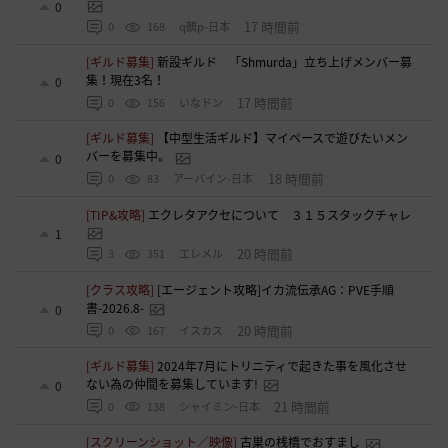
0
17 時間前
0
168
q鵺p-日本
[ギルド募集]
新設ギルド 「Shmurda」立ち上げメンバー募
集！現在3名！
0
17 時間前
0
156
いなドン
[ギルド募集]
【中型生活ギルド】マイペースで遊びたいメン
バーを募集中。
0
18 時間前
0
83
アーバイン-日本
[TIP&攻略]
エクレタアクセについて ３１５スタックチャレ
1
20 時間前
3
351
エレメル
[クラス攻略]
[エージェント攻略]イカ流伝承AG：PVE手順
書-2026.8-
0
20 時間前
0
167
イスカス
[ギルド募集]
2024年7月にトリニティで起きた事を風化させ
ない為の仲間を募集しています!
0
21 時間前
0
138
シャイミン-日本
[スクリーンショット／映像]
古巣の桟橋でおすまし