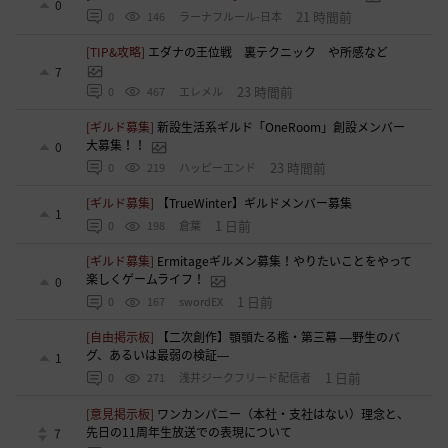
0
21 時間前
0
146
ラーナフルール-日本
[TIP&攻略]
エダナの王位戦 裏テクニック や所感など
7
23 時間前
0
467
エレメル
[ギルド募集]
新設生活系ギルド「OneRoom」創設メンバー
大募集！！
0
23 時間前
0
219
ハッピーエンド
[ギルド募集]
【TrueWinter】ギルドメンバー募集
1
1 日前
0
198
倉葉
[ギルド募集]
Ermitageギルメン募集！やりたいことをやって
楽しくゲームライフ！
0
1 日前
0
167
swordEX
[自由掲示板]
【二次創作】顎顎たる檻・第三幕 ―野生のバ
グ、あるいは最弱の検証―
1
1 日前
0
271
浅井ジークフリード配信者
[意見掲示板]
ワンカンパニー（本社・支社はない）理念と、
先日の11周年生放送での表現について
7