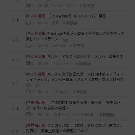
2 時間前
0
55
ハッピーエンド
[ギルド募集]
【TrueWinter】ギルドメンバー募集
1
4 時間前
0
59
倉葉
[ギルド募集]
Ermitageギルメン募集！やりたいことをやって
楽しくゲームライフ！
0
4 時間前
0
58
swordEX
[ギルド募集]
ギルド アルストロメリア メンバー募集です
0
6 時間前
0
64
フォンバルト
[ギルド募集]
ギルチャ完全無言推奨・ソロ向けギルド「スト
レイキャッツ」メンバー募集（ギルドボス有・スキル目当て
0
◎）
6 時間前
0
78
くろいばら
[自由掲示板]
【二次創作】顎顎たる檻・第三幕 ―野生のバ
グ、あるいは最弱の検証―
1
10 時間前
0
151
浅井ジークフリード配信者
[意見掲示板]
ワンカンパニー（本社・支社はない）理念と、
先日の11周年生放送での表現について
5