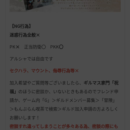
【NG行為】
迷
惑行為全般×
PK
×
正当防衛〇 PKK
〇
アルシャでは自由です
セクハラ、マウント、侮辱行為等×
加入希望やご質問等ございましたら、
ギルマス家門「祝
福」
のほうに密談か、いないときもあるのでフレンド申
請か、ゲーム内「G」＞ギルドメンバー募集＞「冒険」
＞もんぶらん喫茶で検索＞ギルド加入申請の方よろしく
お願いします！
密談すれ違ってしまうことが多々ある為、密談の際にも