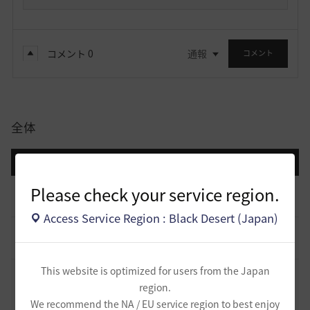
コメント
0
通報
コメント
全体
登録日順
検索順
コメント順
推奨順
話題順
Please check your service region.
止まらない超高速成長、HYPERBOOST
0
9 日前
0
1.1K
黒い砂漠
Access Service Region : Black Desert (Japan)
[開催中のイベント] 今週のイベントは？
8
2023.02.28
0
53.1K
黒い砂漠
This website is optimized for users from the Japan
黒い砂漠が初めての冒険者の皆様のために準備したA to Z！
19
region.
2022.12.21
2
43.2K
黒い砂漠
We recommend the NA / EU service region to best enjoy