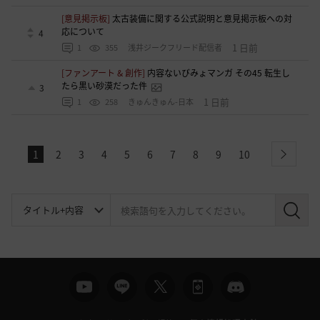
[意見掲示板]
太古装備に関する公式説明と意見掲示板への対
応について
4
1 日前
1
355
浅井ジークフリード配信者
[ファンアート & 創作]
内容ないびみょマンガ その45 転生し
たら黒い砂漠だった件
3
1 日前
1
258
きゅんきゅん-日本
1
2
3
4
5
6
7
8
9
10
next
検
索