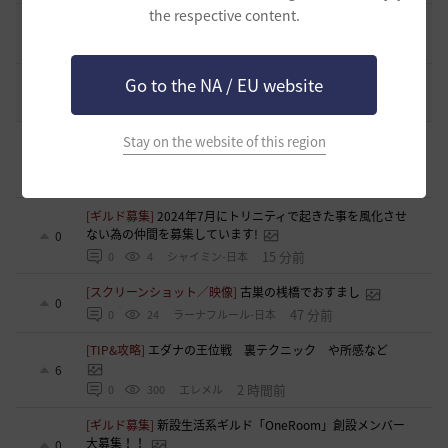
the respective content.
エント研究室動画集
8
2021.05.12
1
32.4K
黒い砂漠
コミュニティの利用にあたって
Go to the NA / EU website
51
2020.03.25
18
47.8K
黒い砂漠
[クラス攻略]
[エージェント攻略]イカ流伝承AG：PVE手順
Stay on the website of this region
書-2026.8-
0
3 分前
0
5
イスカス
[ギルド募集]
2024年7月にトリニティで起きた事を風化させ
ない為の仲間を募集しています!
0
15 分前
0
4
シャイミン-日本
[スクリーンショット／映像]
古巣の桟橋でおすまし
0
47 分前
0
24
ラーナフルール-日本
[TIP&攻略]
エダナの王位戦 裏テクニック や所感など
6
2 時間前
0
300
エレメル
[ギルド募集]
新設生活系ギルド「OneRoom」創設メンバー
大募集！！
0