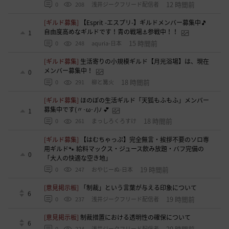
12 時間前
0
208
浅井ジークフリード配信者
[ギルド募集]
【Esprit -エスプリ-】ギルドメンバー募集中🎵
自由度高めなギルドです！青の戦場⚓参戦中！！
1
15 時間前
0
248
aquria-日本
[ギルド募集]
生活寄りの小規模ギルド【月光浴場】は、現在
メンバー募集中！
0
18 時間前
0
291
柳と篝火
[ギルド募集]
ほのぼの生活ギルド「天狐もふもふ」メンバー
募集中です(〃･ω･ﾉ)ﾉ 💕
1
18 時間前
0
261
まっしろくろすけ
[ギルド募集]
【はむちゃっぷ】完全無言・挨拶不要のソロ専
用ギルド🐾 給料マックス・ジュース飲み放題・バフ完備の
0
「大人の快適な空き地」
19 時間前
0
247
おやじーぬ-日本
[意見掲示板]
「制裁」という言葉が与える印象について
6
19 時間前
0
237
浅井ジークフリード配信者
[意見掲示板]
制裁措置における透明性の確保について
6
20 時間前
0
224
浅井ジークフリード配信者