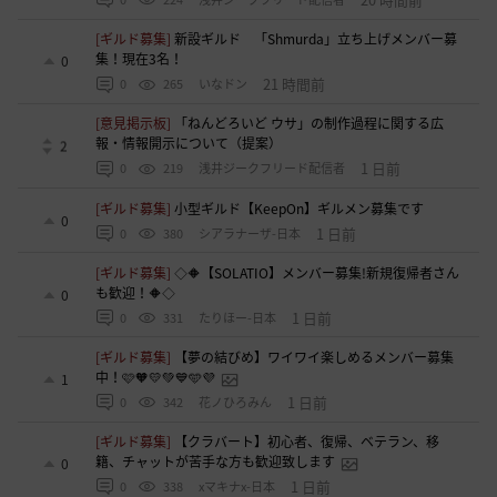
[ギルド募集]
新設ギルド 「Shmurda」立ち上げメンバー募
集！現在3名！
0
21 時間前
0
265
いなドン
[意見掲示板]
「ねんどろいど ウサ」の制作過程に関する広
報・情報開示について（提案）
2
1 日前
0
219
浅井ジークフリード配信者
[ギルド募集]
小型ギルド【KeepOn】ギルメン募集です
0
1 日前
0
380
シアラナーザ-日本
[ギルド募集]
◇🔶【SOLATIO】メンバー募集!新規復帰者さん
も歓迎！🔶◇
0
1 日前
0
331
たりほー-日本
[ギルド募集]
【夢の結びめ】ワイワイ楽しめるメンバー募集
中！🩷🧡💛💚💙🩵💜
1
1 日前
0
342
花ノひろみん
[ギルド募集]
【クラバート】初心者、復帰、ベテラン、移
籍、チャットが苦手な方も歓迎致します
0
1 日前
0
338
xマキナx-日本