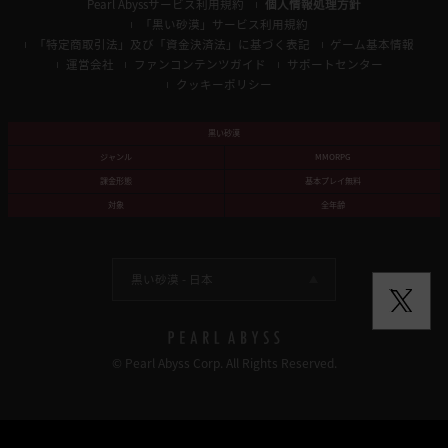
Pearl Abyssサービス利用規約
個人情報処理方針
「黒い砂漠」サービス利用規約
「特定商取引法」及び「資金決済法」に基づく表記
ゲーム基本情報
運営会社
ファンコンテンツガイド
サポートセンター
クッキーポリシー
黒い砂漠
ジャンル
MMORPG
課金形態
基本プレイ無料
対象
全年齢
黒い砂漠 -
日本
© Pearl Abyss Corp. All Rights Reserved.