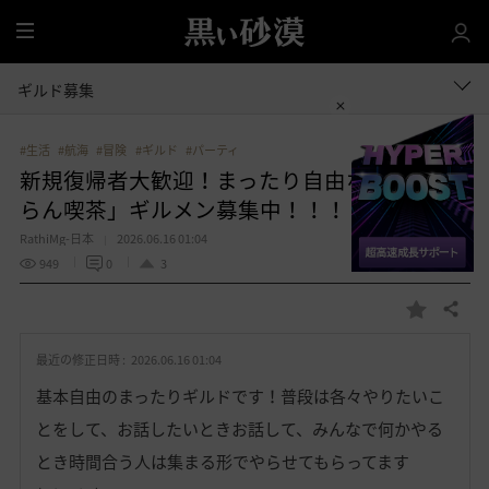
全
体
ギルド募集
#生活
#航海
#冒険
#ギルド
#パーティ
新規復帰者大歓迎！まったり自由な「もんぶ
らん喫茶」ギルメン募集中！！！
RathiMg-日本
2026.06.16 01:04
949
0
3
共有する
お
気
最近の修正日時 :
2026.06.16 01:04
に
入
基本自由のまったりギルドです！普段は各々やりたいこ
り
とをして、お話したいときお話して、みんなで何かやる
とき時間合う人は集まる形でやらせてもらってます