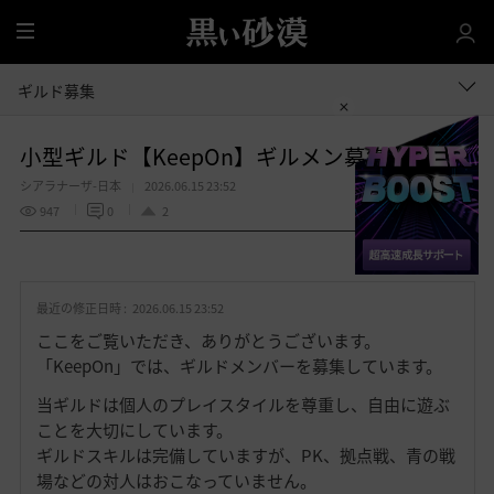
全
体
ギルド募集
小型ギルド【KeepOn】ギルメン募集中です
シアラナーザ-日本
2026.06.15 23:52
947
0
2
共有する
お
気
最近の修正日時 :
2026.06.15 23:52
に
入
ここをご覧いただき、ありがとうございます。
り
「KeepOn」では、ギルドメンバーを募集しています。
当ギルドは個人のプレイスタイルを尊重し、自由に遊ぶ
ことを大切にしています。
ギルドスキルは完備していますが、PK、拠点戦、青の戦
場などの対人はおこなっていません。