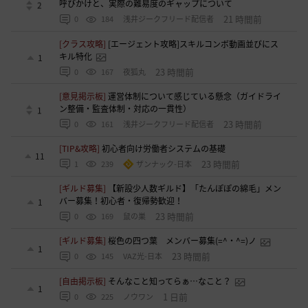
呼びかけと、実際の難易度のギャップについて
2
21 時間前
0
184
浅井ジークフリード配信者
[クラス攻略]
[エージェント攻略]スキルコンボ動画並びにス
キル特化
1
23 時間前
0
167
夜狐丸
[意見掲示板]
運営体制について感じている懸念（ガイドライ
ン整備・監査体制・対応の一貫性）
1
23 時間前
0
161
浅井ジークフリード配信者
[TIP&攻略]
初心者向け労働者システムの基礎
11
23 時間前
1
239
ザンナック-日本
[ギルド募集]
【新設少人数ギルド】「たんぽぽの綿毛」メン
バー募集！初心者・復帰勢歓迎！
1
23 時間前
0
169
鼠の巣
[ギルド募集]
桜色の四つ葉 メンバー募集(=^・^=)ノ
1
23 時間前
0
145
VAZ光-日本
[自由掲示板]
そんなこと知ってらぁ…なこと？
1
1 日前
0
225
ノウワン