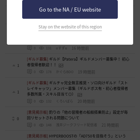
11 時間前
1
119
浅井ジークフリード配信者
Go to the NA / EU website
[ギルド募集]
【TrueWinter】ギルドメンバー募集
2
16 時間前
0
122
倉葉
Stay on the website of this region
[ギルド募集]
好きなキャラで好きなことを！無言OK挨拶自
由！基本ソロだけどたまにおしゃべりを楽しんだり(*'ω'*)
1
【魔弾の射手】で一緒に遊びませんか？
16 時間前
0
131
oすずo
[ギルド募集]
ギルド【Patera】ギルドメンバー募集中！ 初心
者復帰者歓迎！！
1
19 時間前
0
178
かぐらBDO
[ギルド募集]
ギルチャ完全無言推奨・ソロ向けギルド「スト
レイキャッツ」メンバー募集（ギルドボス有・初心者復帰者
1
多数所属・スキル目当て◎）
20 時間前
0
132
くろいばら
[意見掲示板]
釣りの「他の冒険者の船舶搭乗防止」設定が毎
回リセットされる問題について
0
21 時間前
0
148
浅井ジークフリード配信者
[意見掲示板]
HYPERBOOSTの「AD750を目指そう」という