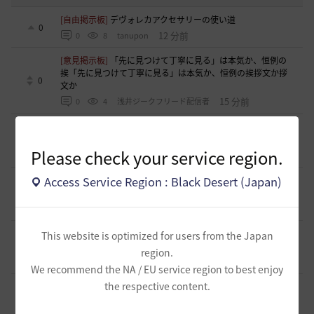
[自由掲示板]
デヴォレカアクセサリーの使い道
0
12 分前
0
8
tanupon
[意見掲示板]
「先に見つけて丁寧に見る」は本気か、恒例の
挨「先に見つけて丁寧に見る」は本気か、恒例の挨拶文か拶
0
文か
15 分前
0
4
浅井ジークフリード配信者
[ギルド募集]
【サンセットノヴァ】敷居が低い生活系(航海)
ギルド お気楽に冒険メンバー募集中♫
0
Please check your service region.
5 時間前
0
53
Iroly-日本
[意見掲示板]
【検証】HYPERBOOST紹介記事の「攻撃力+防
Access Service Region : Black Desert (Japan)
御力750達成」例を積み上げ計算してみました
0
9 時間前
0
90
浅井ジークフリード配信者
[ギルド募集]
スキル共有・基本無言ギルド【無為無想】メン
This website is optimized for users from the Japan
バー募集
0
region.
10 時間前
0
93
とりぐな
We recommend the NA / EU service region to best enjoy
the respective content.
[意見掲示板]
フィードバック構造そのものへの懸念（サイレ
ント離脱と可視化の限界について）
1