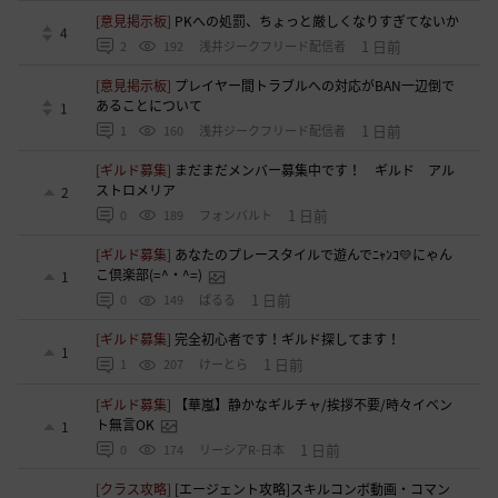
[意見掲示板]
PKへの処罰、ちょっと厳しくなりすぎてないか
4
1 日前
2
192
浅井ジークフリード配信者
[意見掲示板]
プレイヤー間トラブルへの対応がBAN一辺倒で
あることについて
1
1 日前
1
160
浅井ジークフリード配信者
[ギルド募集]
まだまだメンバー募集中です！ ギルド アル
ストロメリア
2
1 日前
0
189
フォンバルト
[ギルド募集]
あなたのプレースタイルで遊んでﾆｬﾝｺ💛にゃん
こ倶楽部(=^・^=)
1
1 日前
0
149
ぱるる
[ギルド募集]
完全初心者です！ギルド探してます！
1
1 日前
1
207
けーとら
[ギルド募集]
【華嵐】静かなギルチャ/挨拶不要/時々イベン
ト無言OK
1
1 日前
0
174
リーシアR-日本
[クラス攻略]
[エージェント攻略]スキルコンボ動画・コマン