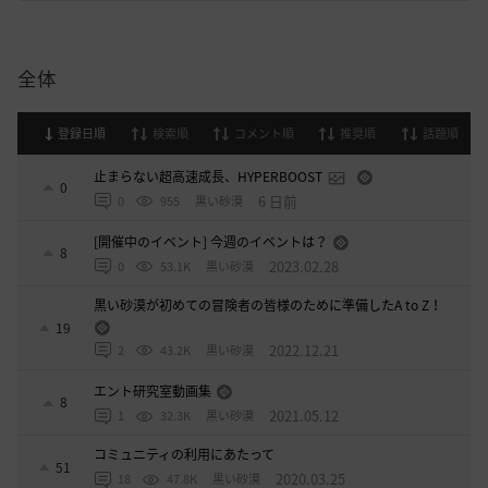
全体
登録日順
検索順
コメント順
推奨順
話題順
止まらない超高速成長、HYPERBOOST
0
6 日前
0
955
黒い砂漠
[開催中のイベント] 今週のイベントは？
8
2023.02.28
0
53.1K
黒い砂漠
黒い砂漠が初めての冒険者の皆様のために準備したA to Z！
19
2022.12.21
2
43.2K
黒い砂漠
エント研究室動画集
8
2021.05.12
1
32.3K
黒い砂漠
コミュニティの利用にあたって
51
2020.03.25
18
47.8K
黒い砂漠