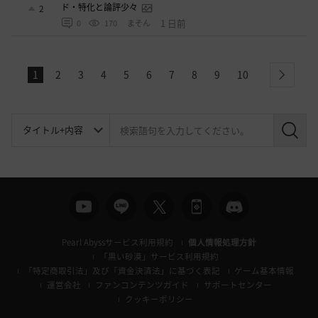
ド・特化と論評少々
2
1 日前
0
170
まそん
1
2
3
4
5
6
7
8
9
10
next
検
索
Pearl Abyssサービス利用規約
個人情報処理方針
「黒い砂漠」サービス利用規約
「特定商取引法」及び「資金決済法」に基づく表記
ゲーム基本情報
運営会社
ファンコンテンツガイド
サポートセンター
クッキーポリシー