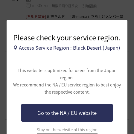
3 時間前
0
90
無敵で踊り狂う女
[ギルド募集]
新設ギルド 「Shmurda」立ち上げメンバー募
集！
0
5 時間前
0
56
いなドン
Please check your service region.
[自由掲示板]
デヴォレカアクセサリーの使い道
0
8 時間前
0
144
tanupon
Access Service Region : Black Desert (Japan)
[意見掲示板]
「先に見つけて丁寧に見る」は本気か、恒例の
挨拶文か
0
8 時間前
1
83
浅井ジークフリード配信者
This website is optimized for users from the Japan
region.
[ギルド募集]
【サンセットノヴァ】敷居が低い生活系(航海)
We recommend the NA / EU service region to best enjoy
ギルド お気楽に冒険メンバー募集中♫
0
12 時間前
0
81
the respective content.
Iroly-日本
[意見掲示板]
【検証】HYPERBOOST紹介記事の「攻撃力+防
御力750達成」例を積み上げ計算してみました
0
Go to the NA / EU website
17 時間前
0
118
浅井ジークフリード配信者
[ギルド募集]
スキル共有・基本無言ギルド【無為無想】メン
Stay on the website of this region
バー募集
0