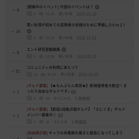
[開催中のイベント] 今週のイベントは？
8
2023.02.28
0
53.1K
黒い砂漠
黒い砂漠が初めての冒険者の皆様のために準備したA to Z！
19
2022.12.21
2
43.2K
黒い砂漠
エント研究室動画集
8
2021.05.12
1
32.3K
黒い砂漠
コミュニティの利用にあたって
51
2020.03.25
18
47.8K
黒い砂漠
[ギルド募集]
【🍀もんぶらん喫茶🍀】新規復帰者大歓迎！ま
ったり自由なギルドです♪
1
1 時間前
0
28
ゆぅにゃん
[ギルド募集]
【新設1段拠点戦ギルド】「えにぐま」ギルド
メンバー募集中！
1
2 時間前
0
30
えにぐま
[自由掲示板]
キャラの肖像画を撮ると縦長になってしまう
1