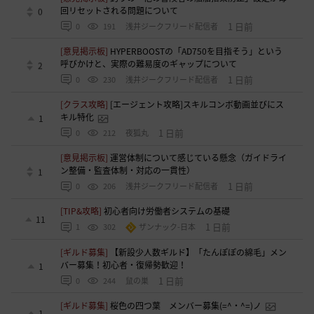
回リセットされる問題について
0
1 日前
0
191
浅井ジークフリード配信者
[意見掲示板]
HYPERBOOSTの「AD750を目指そう」という
呼びかけと、実際の難易度のギャップについて
2
1 日前
0
230
浅井ジークフリード配信者
[クラス攻略]
[エージェント攻略]スキルコンボ動画並びにス
キル特化
1
1 日前
0
212
夜狐丸
[意見掲示板]
運営体制について感じている懸念（ガイドライ
ン整備・監査体制・対応の一貫性）
1
1 日前
0
206
浅井ジークフリード配信者
[TIP&攻略]
初心者向け労働者システムの基礎
11
1 日前
1
302
ザンナック-日本
[ギルド募集]
【新設少人数ギルド】「たんぽぽの綿毛」メン
バー募集！初心者・復帰勢歓迎！
1
1 日前
0
244
鼠の巣
[ギルド募集]
桜色の四つ葉 メンバー募集(=^・^=)ノ
1