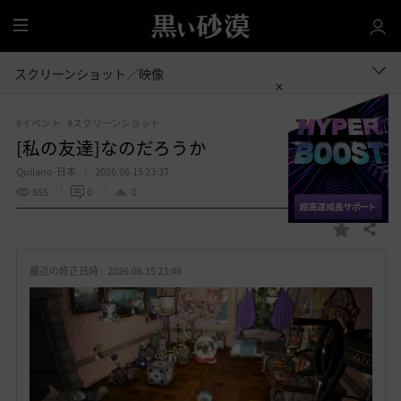
全
体
スクリーンショット／映像
#イベント
#スクリーンショット
[私の友達]なのだろうか
Quijano-日本
2026.06.15 23:37
855
0
0
共有する
お
気
最近の修正日時 :
2026.06.15 23:46
に
入
り