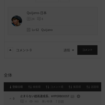
Quijano-日本
24
4
Lv
62
Quijano
コメント
0
通報
コメント
全体
登録日順
検索順
コメント順
推奨順
話題順
止まらない超高速成長、HYPERBOOST
0
7 日前
0
965
黒い砂漠