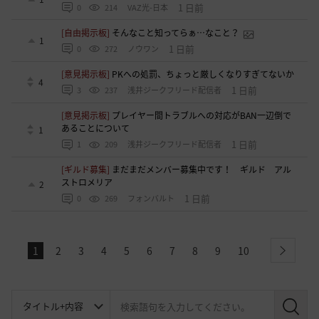
1 日前
0
214
VAZ光-日本
[自由掲示板]
そんなこと知ってらぁ…なこと？
1
1 日前
0
272
ノウワン
[意見掲示板]
PKへの処罰、ちょっと厳しくなりすぎてないか
4
1 日前
3
237
浅井ジークフリード配信者
[意見掲示板]
プレイヤー間トラブルへの対応がBAN一辺倒で
あることについて
1
1 日前
1
209
浅井ジークフリード配信者
[ギルド募集]
まだまだメンバー募集中です！ ギルド アル
ストロメリア
2
1 日前
0
269
フォンバルト
1
2
3
4
5
6
7
8
9
10
next
検