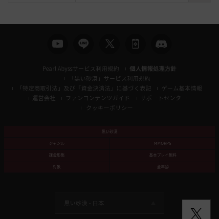
索
Pearl Abyssサービス利用規約
個人情報処理方針
「黒い砂漠」サービス利用規約
「特定商取引法」及び「資金決済法」に基づく表記
ゲーム基本情報
運営会社
ファンコンテンツガイド
サポートセンター
クッキーポリシー
黒い砂漠
ジャンル
MMORPG
課金形態
基本プレイ無料
対象
全年齢
黒い砂漠 -
日本