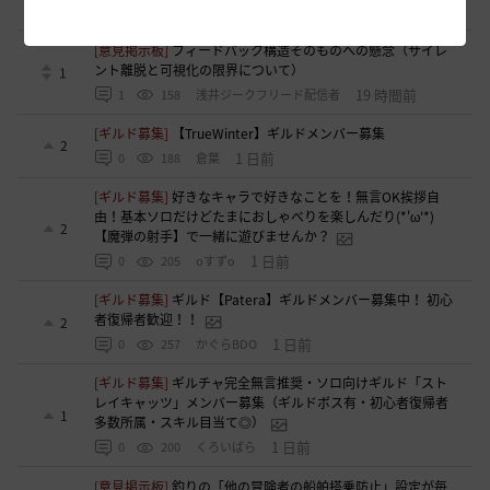
17 時間前
0
149
とりぐな
[意見掲示板]
フィードバック構造そのものへの懸念（サイレ
ント離脱と可視化の限界について）
1
19 時間前
1
158
浅井ジークフリード配信者
[ギルド募集]
【TrueWinter】ギルドメンバー募集
2
1 日前
0
188
倉葉
[ギルド募集]
好きなキャラで好きなことを！無言OK挨拶自
由！基本ソロだけどたまにおしゃべりを楽しんだり(*'ω'*)
2
【魔弾の射手】で一緒に遊びませんか？
1 日前
0
205
oすずo
[ギルド募集]
ギルド【Patera】ギルドメンバー募集中！ 初心
者復帰者歓迎！！
2
1 日前
0
257
かぐらBDO
[ギルド募集]
ギルチャ完全無言推奨・ソロ向けギルド「スト
レイキャッツ」メンバー募集（ギルドボス有・初心者復帰者
1
多数所属・スキル目当て◎）
1 日前
0
200
くろいばら
[意見掲示板]
釣りの「他の冒険者の船舶搭乗防止」設定が毎