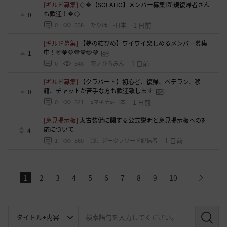
[ギルド募集]
◇🔶【SOLATIO】メンバー募集!新規復帰者さん
も歓迎！🔶◇
0
1 日前
0
338
たりほー-日本
[ギルド募集]
【夢の結びめ】ワイワイ楽しめるメンバー募集
中！🩷🧡💛💚💙🩵💜
1
1 日前
0
348
花ノひろみん
[ギルド募集]
【クラバート】初心者、復帰、ベテラン、移
籍、チャットが苦手な方も歓迎致します
0
1 日前
0
341
xマキナx-日本
[意見掲示板]
太古装備に関する公式説明と意見掲示板への対
応について
4
1 日前
1
360
浅井ジークフリード配信者
1
2
3
4
5
6
7
8
9
10
next
検