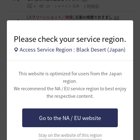
1 時間前
0
24
シャイミン-日本
[スクリーンショット／映像]
古巣の桟橋でおすまし
0
1 時間前
0
37
ラーナフルール-日本
[TIP&攻略]
エダナの王位戦 裏テクニック や所感など
Please check your service region.
7
3 時間前
0
325
エレメル
Access Service Region : Black Desert (Japan)
[ギルド募集]
新設生活系ギルド「OneRoom」創設メンバー
大募集！！
0
3 時間前
0
69
ハッピーエンド
This website is optimized for users from the Japan
region.
[ギルド募集]
【TrueWinter】ギルドメンバー募集
1
We recommend the NA / EU service region to best enjoy
5 時間前
0
68
倉葉
the respective content.
[ギルド募集]
Ermitageギルメン募集！やりたいことをやって
楽しくゲームライフ！
0
5 時間前
0
62
swordEX
Go to the NA / EU website
[ギルド募集]
ギルド アルストロメリア メンバー募集です
0
7 時間前
0
66
フォンバルト
Stay on the website of this region