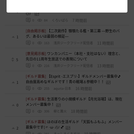
[ギルド募集]
ギルチャ完全無言推奨・ソロ向けギルド「スト
レイキャッツ」メンバー募集（ギルドボス有・スキル目当て
0
◎）
7 時間前
0
84
くろいばら
[自由掲示板]
【二次創作】顎顎たる檻・第三幕 ―野生のバ
グ、あるいは最弱の検証―
1
11 時間前
0
163
浅井ジークフリード配信者
[意見掲示板]
ワンカンパニー（本社・支社はない）理念と、
先日の11周年生放送での表現について
5
13 時間前
0
216
浅井ジークフリード配信者
[ギルド募集]
【Esprit -エスプリ-】ギルドメンバー募集中🎵
自由度高めなギルドです！青の戦場⚓参戦中！！
1
16 時間前
0
255
aquria-日本
[ギルド募集]
生活寄りの小規模ギルド【月光浴場】は、現在
メンバー募集中！
0
18 時間前
0
306
柳と篝火
[ギルド募集]
ほのぼの生活ギルド「天狐もふもふ」メンバー
募集中です(〃･ω･ﾉ)ﾉ 💕
2
19 時間前
0
281
まっしろくろすけ