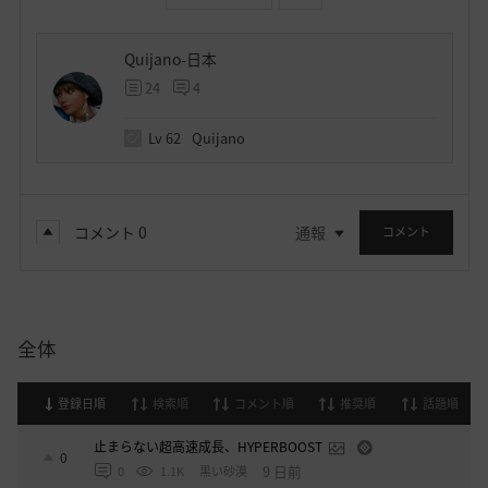
Quijano-日本
24
4
Lv
62
Quijano
コメント
0
通報
コメント
全体
登録日順
検索順
コメント順
推奨順
話題順
止まらない超高速成長、HYPERBOOST
0
9 日前
0
1.1K
黒い砂漠