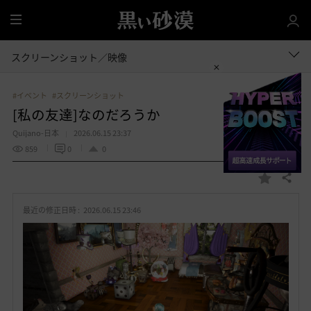
全
体
スクリーンショット／映像
#イベント
#スクリーンショット
[私の友達]なのだろうか
Quijano-日本
2026.06.15 23:37
859
0
0
共有する
お
気
最近の修正日時 :
2026.06.15 23:46
に
入
り