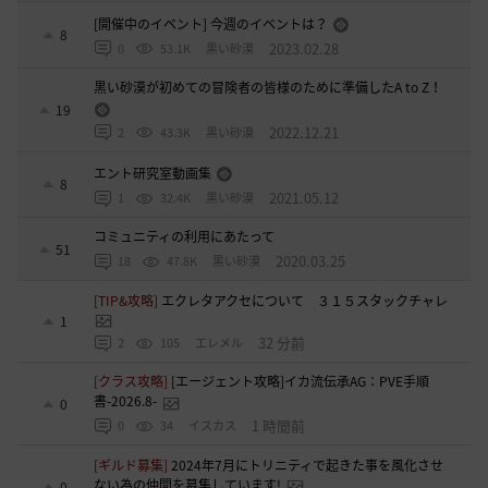
[開催中のイベント] 今週のイベントは？
8
2023.02.28
0
53.1K
黒い砂漠
黒い砂漠が初めての冒険者の皆様のために準備したA to Z！
19
2022.12.21
2
43.3K
黒い砂漠
エント研究室動画集
8
2021.05.12
1
32.4K
黒い砂漠
コミュニティの利用にあたって
51
2020.03.25
18
47.8K
黒い砂漠
[TIP&攻略]
エクレタアクセについて ３１５スタックチャレ
1
32 分前
2
105
エレメル
[クラス攻略]
[エージェント攻略]イカ流伝承AG：PVE手順
書-2026.8-
0
1 時間前
0
34
イスカス
[ギルド募集]
2024年7月にトリニティで起きた事を風化させ
ない為の仲間を募集しています!
0