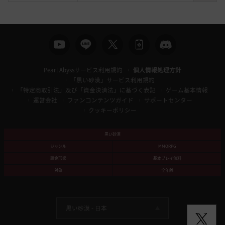
索
Pearl Abyssサービス利用規約
個人情報処理方針
「黒い砂漠」サービス利用規約
「特定商取引法」及び「資金決済法」に基づく表記
ゲーム基本情報
運営会社
ファンコンテンツガイド
サポートセンター
クッキーポリシー
黒い砂漠
ジャンル
MMORPG
課金形態
基本プレイ無料
対象
全年齢
黒い砂漠 -
日本