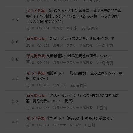
[ギルド募集]
【はむちゃっぷ】完全無言・挨拶不要のソロ専
用ギルド🐾 給料マックス・ジュース飲み放題・バフ完備の
0
「大人の快適な空き地」
20 時間前
0
254
おやじーぬ-日本
[意見掲示板]
「制裁」という言葉が与える印象について
6
20 時間前
0
253
浅井ジークフリード配信者
[意見掲示板]
制裁措置における透明性の確保について
6
20 時間前
0
228
浅井ジークフリード配信者
[ギルド募集]
新設ギルド 「Shmurda」立ち上げメンバー募
集！現在3名！
0
22 時間前
0
281
いなドン
[意見掲示板]
「ねんどろいど ウサ」の制作過程に関する広
報・情報開示について（提案）
2
1 日前
0
232
浅井ジークフリード配信者
[ギルド募集]
小型ギルド【KeepOn】ギルメン募集です
0
1 日前
0
384
シアラナーザ-日本