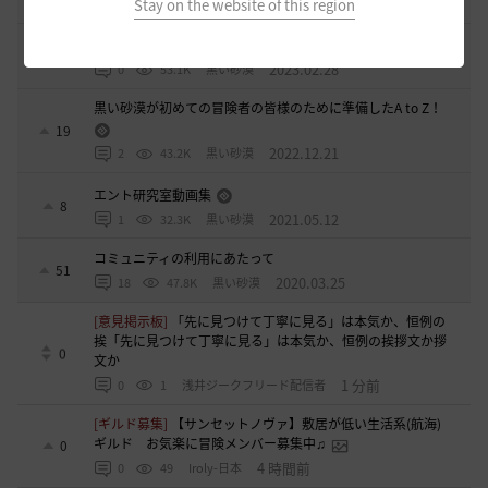
6 日前
0
954
黒い砂漠
Stay on the website of this region
[開催中のイベント] 今週のイベントは？
8
2023.02.28
0
53.1K
黒い砂漠
黒い砂漠が初めての冒険者の皆様のために準備したA to Z！
19
2022.12.21
2
43.2K
黒い砂漠
エント研究室動画集
8
2021.05.12
1
32.3K
黒い砂漠
コミュニティの利用にあたって
51
2020.03.25
18
47.8K
黒い砂漠
[意見掲示板]
「先に見つけて丁寧に見る」は本気か、恒例の
挨「先に見つけて丁寧に見る」は本気か、恒例の挨拶文か拶
0
文か
1 分前
0
1
浅井ジークフリード配信者
[ギルド募集]
【サンセットノヴァ】敷居が低い生活系(航海)
ギルド お気楽に冒険メンバー募集中♫
0
4 時間前
0
49
Iroly-日本