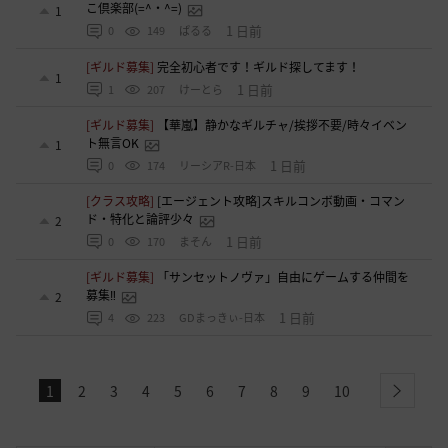
こ倶楽部(=^・^=)
1
1 日前
0
149
ぱるる
[ギルド募集]
完全初心者です！ギルド探してます！
1
1 日前
1
207
けーとら
[ギルド募集]
【華嵐】静かなギルチャ/挨拶不要/時々イベン
ト無言OK
1
1 日前
0
174
リーシアR-日本
[クラス攻略]
[エージェント攻略]スキルコンボ動画・コマン
ド・特化と論評少々
2
1 日前
0
170
まそん
[ギルド募集]
「サンセットノヴァ」自由にゲームする仲間を
募集‼️
2
1 日前
4
223
GDまっきぃ-日本
1
2
3
4
5
6
7
8
9
10
next