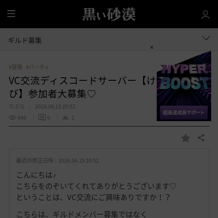
全
体
ギルド募集
#冒険
#パーティ
VC交流ディスコードサーバー【けちゃむす
び】参加者大募集♡
りぶら
2026.06.15 20:52
949
0
1
共有する
お
気
最近の修正日時 :
2026.06.15 20:52
に
入
こんにちは♪
り
こちらをのぞいてくれてありがとうございます♡
ということは、VC交流にご興味ありですか！？
こちらは、ギルドメンバー募集ではなく