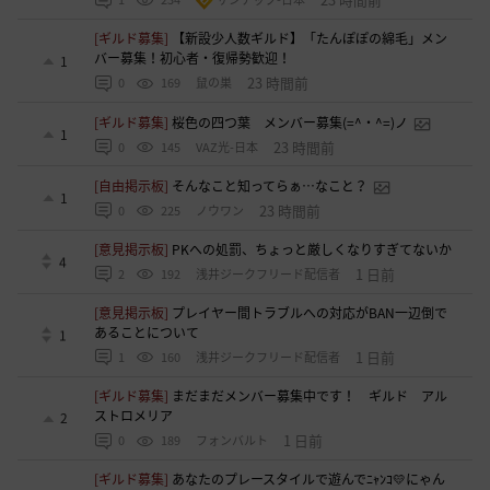
[ギルド募集]
【新設少人数ギルド】「たんぽぽの綿毛」メン
バー募集！初心者・復帰勢歓迎！
1
23 時間前
0
169
鼠の巣
[ギルド募集]
桜色の四つ葉 メンバー募集(=^・^=)ノ
1
23 時間前
0
145
VAZ光-日本
[自由掲示板]
そんなこと知ってらぁ…なこと？
1
23 時間前
0
225
ノウワン
[意見掲示板]
PKへの処罰、ちょっと厳しくなりすぎてないか
4
1 日前
2
192
浅井ジークフリード配信者
[意見掲示板]
プレイヤー間トラブルへの対応がBAN一辺倒で
あることについて
1
1 日前
1
160
浅井ジークフリード配信者
[ギルド募集]
まだまだメンバー募集中です！ ギルド アル
ストロメリア
2
1 日前
0
189
フォンバルト
[ギルド募集]
あなたのプレースタイルで遊んでﾆｬﾝｺ💛にゃん