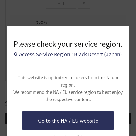
1
りぶら
19
1
Please check your service region.
Lv
62
煙いわ
Access Service Region : Black Desert (Japan)
コメント
0
通報
コメント
This website is optimized for users from the Japan
region.
We recommend the NA / EU service region to best enjoy
the respective content.
全体
登録日順
検索順
コメント順
推奨順
話題順
Go to the NA / EU website
止まらない超高速成長、HYPERBOOST
0