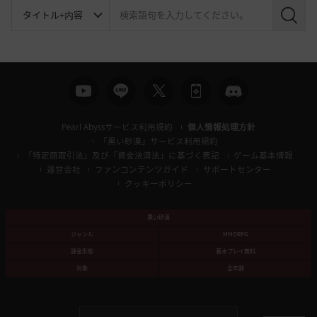
検
索
Pearl Abyssサービス利用規約
個人情報処理方針
「黒い砂漠」サービス利用規約
「特定商取引法」及び「資金決済法」に基づく表記
ゲーム基本情報
運営会社
ファンコンテンツガイド
サポートセンター
クッキーポリシー
黒い砂漠
ジャンル
MMORPG
課金形態
基本プレイ無料
対象
全年齢