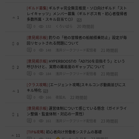
[ギルド募集]
ギルチャ完全無言推奨・ソロ向けギルド「スト
レイキャッツ」メンバー募集（ギルドボス有・初心者復帰者
1
多数所属・スキル目当て◎）
20 時間前
0
132
くろいばら
[意見掲示板]
釣りの「他の冒険者の船舶搭乗防止」設定が毎
回リセットされる問題について
0
21 時間前
0
148
浅井ジークフリード配信者
[意見掲示板]
HYPERBOOSTの「AD750を目指そう」という
呼びかけと、実際の難易度のギャップについて
2
21 時間前
0
184
浅井ジークフリード配信者
[クラス攻略]
[エージェント攻略]スキルコンボ動画並びにス
キル特化
1
22 時間前
0
166
夜狐丸
[意見掲示板]
運営体制について感じている懸念（ガイドライ
ン整備・監査体制・対応の一貫性）
1
23 時間前
0
161
浅井ジークフリード配信者
[TIP&攻略]
初心者向け労働者システムの基礎
11
23 時間前
1
234
ザンナック-日本