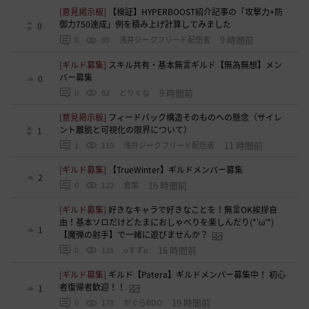
[意見掲示板]
【検証】HYPERBOOST紹介記事の「攻撃力+防
御力750達成」例を積み上げ計算してみました
0
9 時間前
0
89
浅井ジークフリード配信者
[ギルド募集]
スキル共有・基本無言ギルド【無為無想】メン
バー募集
0
9 時間前
0
93
とりぐな
[意見掲示板]
フィードバック構造そのものへの懸念（サイレ
ント離脱と可視化の限界について）
1
11 時間前
1
119
浅井ジークフリード配信者
[ギルド募集]
【TrueWinter】ギルドメンバー募集
2
16 時間前
0
122
倉葉
[ギルド募集]
好きなキャラで好きなことを！無言OK挨拶自
由！基本ソロだけどたまにおしゃべりを楽しんだり(*'ω'*)
1
【魔弾の射手】で一緒に遊びませんか？
16 時間前
0
131
oすずo
[ギルド募集]
ギルド【Patera】ギルドメンバー募集中！ 初心
者復帰者歓迎！！
1
19 時間前
0
178
かぐらBDO