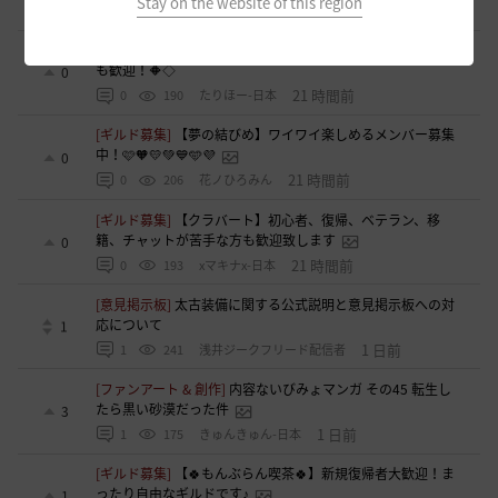
Stay on the website of this region
20 時間前
0
242
シアラナーザ-日本
[ギルド募集]
◇🔶【SOLATIO】メンバー募集!新規復帰者さん
も歓迎！🔶◇
0
21 時間前
0
190
たりほー-日本
[ギルド募集]
【夢の結びめ】ワイワイ楽しめるメンバー募集
中！🩷🧡💛💚💙🩵💜
0
21 時間前
0
206
花ノひろみん
[ギルド募集]
【クラバート】初心者、復帰、ベテラン、移
籍、チャットが苦手な方も歓迎致します
0
21 時間前
0
193
xマキナx-日本
[意見掲示板]
太古装備に関する公式説明と意見掲示板への対
応について
1
1 日前
1
241
浅井ジークフリード配信者
[ファンアート & 創作]
内容ないびみょマンガ その45 転生し
たら黒い砂漠だった件
3
1 日前
1
175
きゅんきゅん-日本
[ギルド募集]
【🍀もんぶらん喫茶🍀】新規復帰者大歓迎！ま
ったり自由なギルドです♪
1