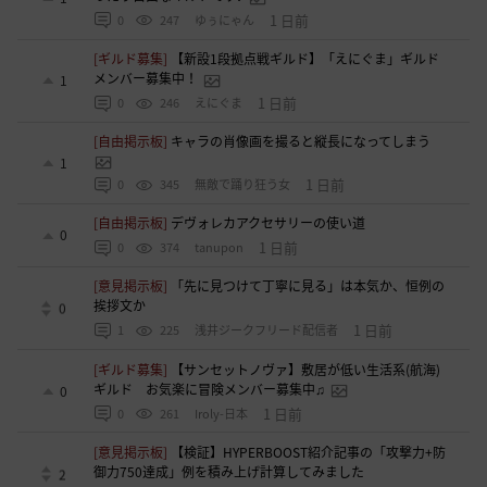
1 日前
0
247
ゆぅにゃん
[ギルド募集]
【新設1段拠点戦ギルド】「えにぐま」ギルド
メンバー募集中！
1
1 日前
0
246
えにぐま
[自由掲示板]
キャラの肖像画を撮ると縦長になってしまう
1
1 日前
0
345
無敵で踊り狂う女
[自由掲示板]
デヴォレカアクセサリーの使い道
0
1 日前
0
374
tanupon
[意見掲示板]
「先に見つけて丁寧に見る」は本気か、恒例の
挨拶文か
0
1 日前
1
225
浅井ジークフリード配信者
[ギルド募集]
【サンセットノヴァ】敷居が低い生活系(航海)
ギルド お気楽に冒険メンバー募集中♫
0
1 日前
0
261
Iroly-日本
[意見掲示板]
【検証】HYPERBOOST紹介記事の「攻撃力+防
御力750達成」例を積み上げ計算してみました
2