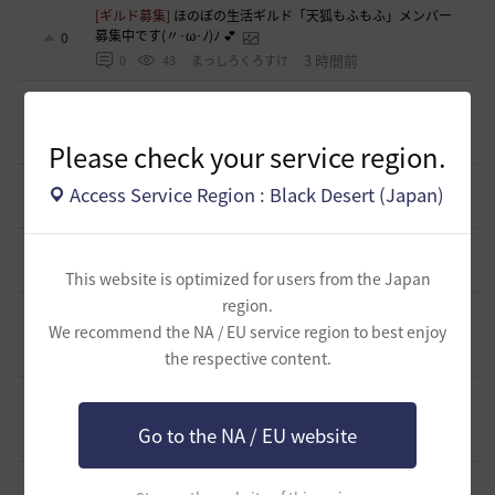
[ギルド募集]
ほのぼの生活ギルド「天狐もふもふ」メンバー
募集中です(〃･ω･ﾉ)ﾉ 💕
0
3 時間前
0
43
まっしろくろすけ
[ギルド募集]
【はむちゃっぷ】挨拶『非推奨』🐾 気遣いスト
レス0%で給料MAXとバフを吸える「特大の器」
0
4 時間前
0
37
おやじーぬ-日本
Please check your service region.
[意見掲示板]
「制裁」という言葉が与える印象について
Access Service Region : Black Desert (Japan)
1
5 時間前
0
63
浅井ジークフリード配信者
[意見掲示板]
制裁措置における透明性の確保について
1
5 時間前
0
65
浅井ジークフリード配信者
This website is optimized for users from the Japan
region.
[ギルド募集]
新設ギルド 「Shmurda」立ち上げメンバー募
We recommend the NA / EU service region to best enjoy
集！現在3名！
0
7 時間前
the respective content.
0
64
いなドン
[意見掲示板]
「ねんどろいど ウサ」の制作過程に関する広
報・情報開示について（提案）
0
Go to the NA / EU website
12 時間前
0
97
浅井ジークフリード配信者
[ギルド募集]
小型ギルド【KeepOn】ギルメン募集です
0