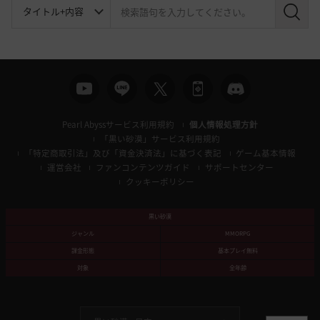
検
索
Pearl Abyssサービス利用規約
個人情報処理方針
「黒い砂漠」サービス利用規約
「特定商取引法」及び「資金決済法」に基づく表記
ゲーム基本情報
運営会社
ファンコンテンツガイド
サポートセンター
クッキーポリシー
黒い砂漠
ジャンル
MMORPG
課金形態
基本プレイ無料
対象
全年齢