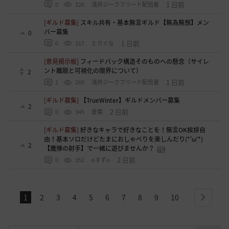
1 日前
0
226
浅井ジークフリード配信者
[ギルド募集]
スキル共有・基本無言ギルド【無為無想】メン
バー募集
0
1 日前
0
317
とりぐな
[意見掲示板]
フィードバック構造そのものへの懸念（サイレ
ント離脱と可視化の限界について）
2
1 日前
1
269
浅井ジークフリード配信者
[ギルド募集]
【TrueWinter】ギルドメンバー募集
2
2 日前
0
345
倉葉
[ギルド募集]
好きなキャラで好きなことを！無言OK挨拶自
由！基本ソロだけどたまにおしゃべりを楽しんだり(*'ω'*)
2
【魔弾の射手】で一緒に遊びませんか？
2 日前
0
352
oすずo
1
2
3
4
5
6
7
8
9
10
next