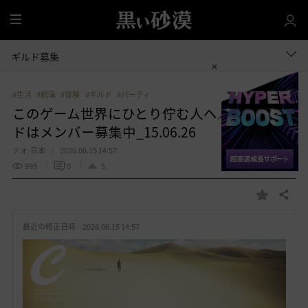
全
体
ギルド募集
#生活
#航海
#冒険
#ギルド
#パーティ
このゲーム世界にひとり佇む人へ／CASAギル
ドはメンバー募集中_15.06.26
ァォ-日本
2026.06.15 14:57
999
0
5
共有する
お
気
最近の修正日時 :
2026.06.15 14:57
に
入
り