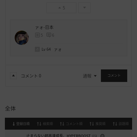
5
ァォ-日本
5
6
Lv
64
ァォ
コメント
0
通報
コメント
全体
登録日順
検索順
コメント順
推奨順
話題順
止まらない超高速成長、HYPERBOOST