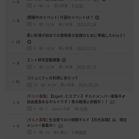
0
8 日前
0
1K
黒い砂漠
[開催中のイベント] 今週のイベントは？
8
2023.02.28
0
53.1K
黒い砂漠
黒い砂漠が初めての冒険者の皆様のために準備したA to Z！
19
2022.12.21
2
43.2K
黒い砂漠
エント研究室動画集
8
2021.05.12
1
32.3K
黒い砂漠
コミュニティの利用にあたって
51
2020.03.25
18
47.8K
黒い砂漠
[ギルド募集]
【Esprit -エスプリ-】ギルドメンバー募集中🎵
自由度高めなギルドです！青の戦場⚓参戦中！！
0
50 分前
0
7
aquria-日本
[ギルド募集]
生活寄りの小規模ギルド【月光浴場】は、現在
メンバー募集中！
0
3 時間前
0
41
柳と篝火