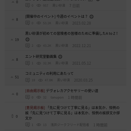
0
7 日前
0
957
黒い砂漠
[開催中のイベント] 今週のイベントは？
8
2023.02.28
0
53.1K
黒い砂漠
黒い砂漠が初めての冒険者の皆様のために準備したA to Z！
19
2022.12.21
2
43.2K
黒い砂漠
エント研究室動画集
8
2021.05.12
1
32.3K
黒い砂漠
コミュニティの利用にあたって
51
2020.03.25
18
47.8K
黒い砂漠
[自由掲示板]
デヴォレカアクセサリーの使い道
0
1 時間前
0
32
tanupon
[意見掲示板]
「先に見つけて丁寧に見る」は本気か、恒例の
挨「先に見つけて丁寧に見る」は本気か、恒例の挨拶文か拶
0
文か
1 時間前
1
13
浅井ジークフリード配信者