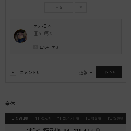
5
ァォ-日本
5
6
Lv
64
ァォ
コメント
0
通報
コメント
全体
登録日順
検索順
コメント順
推奨順
話題順
止まらない超高速成長、HYPERBOOST