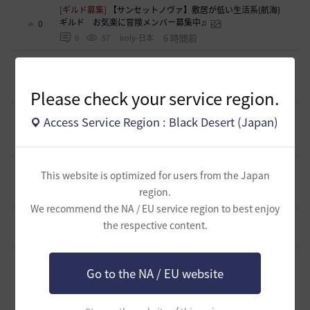
[ギルド募集]
【サンセットノヴァ】敷居が低い生活系(航海)
ギルド お気楽に冒険メンバー募集中♫
0
6 時間前
0
57
Iroly-日本
[意見掲示板]
【検証】HYPERBOOST紹介記事の「攻撃力+防
御力750達成」例を積み上げ計算してみました
0
10 時間前
0
92
浅井ジークフリード配信者
Please check your service region.
[ギルド募集]
スキル共有・基本無言ギルド【無為無想】メン
Access Service Region : Black Desert (Japan)
バー募集
0
11 時間前
0
104
とりぐな
[意見掲示板]
フィードバック構造そのものへの懸念（サイレ
This website is optimized for users from the Japan
ント離脱と可視化の限界について）
1
region.
12 時間前
2
122
浅井ジークフリード配信者
We recommend the NA / EU service region to best enjoy
[ギルド募集]
【TrueWinter】ギルドメンバー募集
the respective content.
2
17 時間前
0
133
倉葉
[ギルド募集]
好きなキャラで好きなことを！無言OK挨拶自
Go to the NA / EU website
由！基本ソロだけどたまにおしゃべりを楽しんだり(*'ω'*)
1
【魔弾の射手】で一緒に遊びませんか？
17 時間前
0
143
oすずo