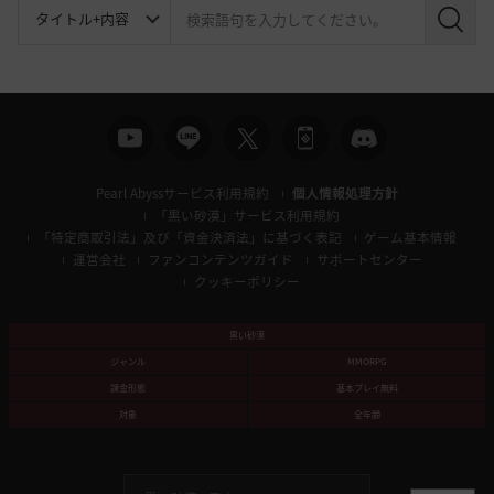
検
索
Pearl Abyssサービス利用規約
個人情報処理方針
「黒い砂漠」サービス利用規約
「特定商取引法」及び「資金決済法」に基づく表記
ゲーム基本情報
運営会社
ファンコンテンツガイド
サポートセンター
クッキーポリシー
黒い砂漠
ジャンル
MMORPG
課金形態
基本プレイ無料
対象
全年齢