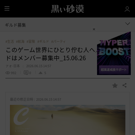
全
体
ギルド募集
#生活
#航海
#冒険
#ギルド
#パーティ
このゲーム世界にひとり佇む人へ／CASAギル
ドはメンバー募集中_15.06.26
ァォ-日本
2026.06.15 14:57
992
0
5
共有する
お
気
最近の修正日時 :
2026.06.15 14:57
に
入
り