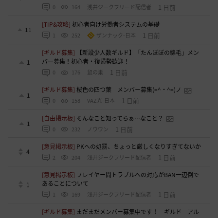
1 日前
0
164
浅井ジークフリード配信者
[TIP&攻略]
初心者向け労働者システムの基礎
11
1 日前
1
252
ザンナック-日本
[ギルド募集]
【新設少人数ギルド】「たんぽぽの綿毛」メン
バー募集！初心者・復帰勢歓迎！
1
1 日前
0
176
鼠の巣
[ギルド募集]
桜色の四つ葉 メンバー募集(=^・^=)ノ
1
1 日前
0
158
VAZ光-日本
[自由掲示板]
そんなこと知ってらぁ…なこと？
1
1 日前
0
232
ノウワン
[意見掲示板]
PKへの処罰、ちょっと厳しくなりすぎてないか
4
1 日前
2
204
浅井ジークフリード配信者
[意見掲示板]
プレイヤー間トラブルへの対応がBAN一辺倒で
あることについて
1
1 日前
1
169
浅井ジークフリード配信者
[ギルド募集]
まだまだメンバー募集中です！ ギルド アル