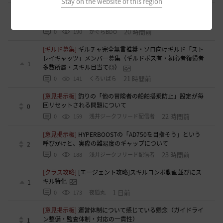
Stay on the website of this region
[ギルド募集]
ギルド【Patera】ギルドメンバー募集中！ 初心
者復帰者歓迎！！
1
20 時間前
0
190
かぐらBDO
[ギルド募集]
ギルチャ完全無言推奨・ソロ向けギルド「スト
レイキャッツ」メンバー募集（ギルドボス有・初心者復帰者
1
多数所属・スキル目当て◎）
21 時間前
0
141
くろいばら
[意見掲示板]
釣りの「他の冒険者の船舶搭乗防止」設定が毎
回リセットされる問題について
0
22 時間前
0
159
浅井ジークフリード配信者
[意見掲示板]
HYPERBOOSTの「AD750を目指そう」という
呼びかけと、実際の難易度のギャップについて
2
23 時間前
0
188
浅井ジークフリード配信者
[クラス攻略]
[エージェント攻略]スキルコンボ動画並びにス
キル特化
1
1 日前
0
173
夜狐丸
[意見掲示板]
運営体制について感じている懸念（ガイドライ
ン整備・監査体制・対応の一貫性）
1