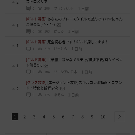
ストロメリア
2
1 日前
0
206
フォンバルト
[ギルド募集]
あなたのプレースタイルで遊んでﾆｬﾝｺ💛にゃん
こ倶楽部(=^・^=)
1
1 日前
0
163
ぱるる
[ギルド募集]
完全初心者です！ギルド探してます！
1
1 日前
1
219
けーとら
[ギルド募集]
【華嵐】静かなギルチャ/挨拶不要/時々イベン
ト無言OK
1
1 日前
0
184
リーシアR-日本
[クラス攻略]
[エージェント攻略]スキルコンボ動画・コマン
ド・特化と論評少々
2
1 日前
0
175
まそん
1
2
3
4
5
6
7
8
9
10
next