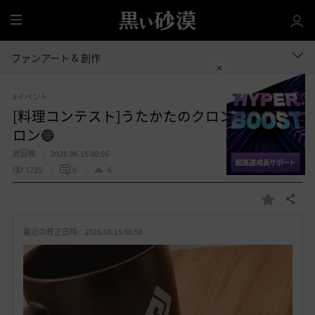
全
体
ファンアート & 創作
#イベント
[料理コンテスト]うたかたのクロン石ポルボ
ロン🔵
周回教
2026.06.15 00:56
1725
0
6
共有する
お
気
最近の修正日時 :
2026.06.15 00:56
に
入
り