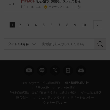
[TIP&攻略]
初心者向け労働者システムの基礎
11
1 日前
1
356
ザンナック-日本
1
2
3
4
5
6
7
8
9
10
next
検
索
Pearl Abyssサービス利用規約
個人情報処理方針
「黒い砂漠」サービス利用規約
「特定商取引法」及び「資金決済法」に基づく表記
ゲーム基本情報
運営会社
ファンコンテンツガイド
サポートセンター
クッキーポリシー