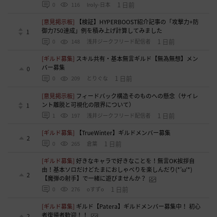
1 日前
0
116
Iroly-日本
[意見掲示板]
【検証】HYPERBOOST紹介記事の「攻撃力+防
御力750達成」例を積み上げ計算してみました
1
1 日前
0
148
浅井ジークフリード配信者
[ギルド募集]
スキル共有・基本無言ギルド【無為無想】メン
バー募集
0
1 日前
0
209
とりぐな
[意見掲示板]
フィードバック構造そのものへの懸念（サイレ
ント離脱と可視化の限界について）
1
1 日前
1
197
浅井ジークフリード配信者
[ギルド募集]
【TrueWinter】ギルドメンバー募集
2
1 日前
0
265
倉葉
[ギルド募集]
好きなキャラで好きなことを！無言OK挨拶自
由！基本ソロだけどたまにおしゃべりを楽しんだり(*'ω'*)
2
【魔弾の射手】で一緒に遊びませんか？
1 日前
0
276
oすずo
[ギルド募集]
ギルド【Patera】ギルドメンバー募集中！ 初心
者復帰者歓迎！！
2