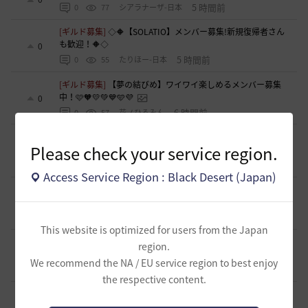
5 時間前
0
77
シアラナーザ-日本
[ギルド募集]
◇🔶【SOLATIO】メンバー募集!新規復帰者さん
も歓迎！🔶◇
0
5 時間前
0
55
たりほー-日本
[ギルド募集]
【夢の結びめ】ワイワイ楽しめるメンバー募集
中！🩷🧡💛💚💙🩵💜
0
6 時間前
0
57
花ノひろみん
[ギルド募集]
【クラバート】初心者、復帰、ベテラン、移
Please check your service region.
籍、チャットが苦手な方も歓迎致します
0
6 時間前
0
49
xマキナx-日本
Access Service Region : Black Desert (Japan)
[意見掲示板]
太古装備に関する公式説明と意見掲示板への対
応について
1
11 時間前
0
95
浅井ジークフリード配信者
This website is optimized for users from the Japan
[ファンアート & 創作]
内容ないびみょマンガ その45 転生し
region.
たら黒い砂漠だった件
2
We recommend the NA / EU service region to best enjoy
11 時間前
1
70
きゅんきゅん-日本
the respective content.
[ギルド募集]
【🍀もんぶらん喫茶🍀】新規復帰者大歓迎！ま
ったり自由なギルドです♪
1