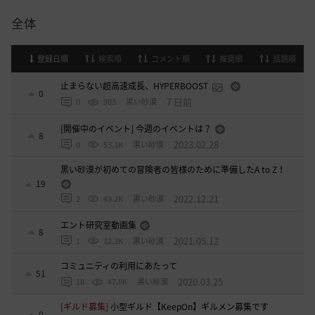
全体
登録日順
検索順
コメント順
推奨順
話題順
止まらない超高速成長、HYPERBOOST
0
7 日前
0
983
黒い砂漠
[開催中のイベント] 今週のイベントは？
8
2023.02.28
0
53.1K
黒い砂漠
黒い砂漠が初めての冒険者の皆様のために準備したA to Z！
19
2022.12.21
2
43.2K
黒い砂漠
エント研究室動画集
8
2021.05.12
1
32.3K
黒い砂漠
コミュニティの利用にあたって
51
2020.03.25
18
47.8K
黒い砂漠
[ギルド募集]
小型ギルド【KeepOn】ギルメン募集です
0