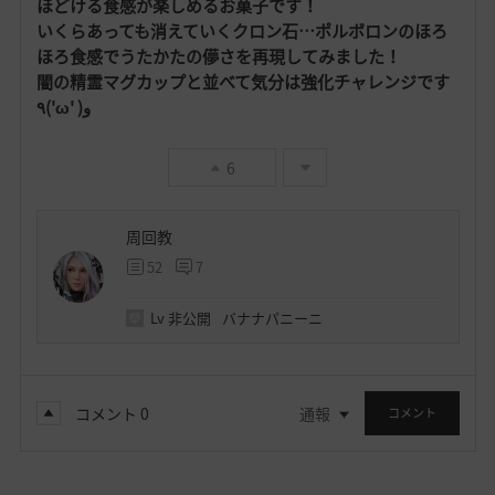
ほどける食感が楽しめるお菓子です！
いくらあっても消えていくクロン石…
ポルボロンのほろ
ほろ食感でうたかたの儚さを再現してみました！
闇の精霊マグカップと並べて気分は強化チャレンジです
٩('ω' )و
6
周回教
52
7
Lv
非公開
バナナパニーニ
コメント
0
通報
コメント