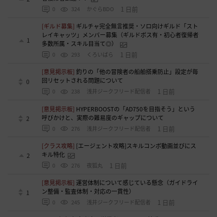
1 日前
0
324
かぐらBDO
[ギルド募集]
ギルチャ完全無言推奨・ソロ向けギルド「スト
レイキャッツ」メンバー募集（ギルドボス有・初心者復帰者
1
多数所属・スキル目当て◎）
1 日前
0
293
くろいばら
[意見掲示板]
釣りの「他の冒険者の船舶搭乗防止」設定が毎
回リセットされる問題について
0
1 日前
0
238
浅井ジークフリード配信者
[意見掲示板]
HYPERBOOSTの「AD750を目指そう」という
呼びかけと、実際の難易度のギャップについて
2
1 日前
0
276
浅井ジークフリード配信者
[クラス攻略]
[エージェント攻略]スキルコンボ動画並びにス
キル特化
2
1 日前
0
276
夜狐丸
[意見掲示板]
運営体制について感じている懸念（ガイドライ
ン整備・監査体制・対応の一貫性）
1
1 日前
0
245
浅井ジークフリード配信者