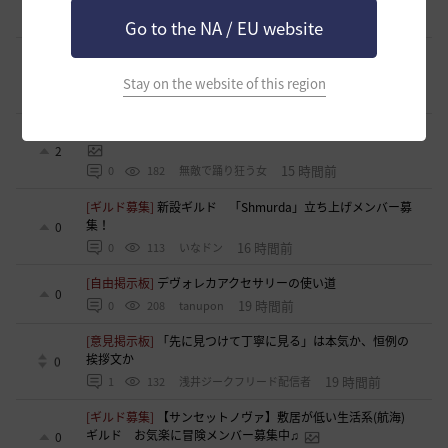
13 時間前
0
80
ゆぅにゃん
Go to the NA / EU website
[ギルド募集]
【新設1段拠点戦ギルド】「えにぐま」ギルド
メンバー募集中！
1
Stay on the website of this region
14 時間前
0
90
えにぐま
[自由掲示板]
キャラの肖像画を撮ると縦長になってしまう
2
15 時間前
0
182
無敵で踊り狂う女
[ギルド募集]
新設ギルド 「Shmurda」立ち上げメンバー募
集！
0
16 時間前
0
113
いなドン
[自由掲示板]
デヴォレカアクセサリーの使い道
0
19 時間前
0
208
tanupon
[意見掲示板]
「先に見つけて丁寧に見る」は本気か、恒例の
挨拶文か
0
19 時間前
1
132
浅井ジークフリード配信者
[ギルド募集]
【サンセットノヴァ】敷居が低い生活系(航海)
ギルド お気楽に冒険メンバー募集中♫
0