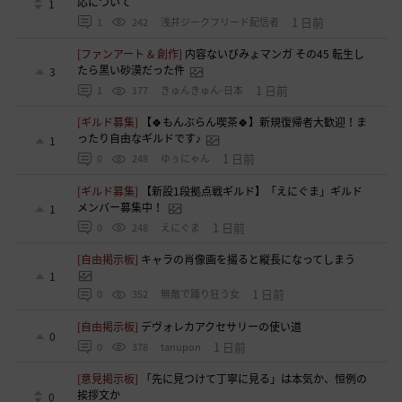
応について
1
1 日前
1
242
浅井ジークフリード配信者
[ファンアート & 創作]
内容ないびみょマンガ その45 転生し
たら黒い砂漠だった件
3
1 日前
1
177
きゅんきゅん-日本
[ギルド募集]
【🍀もんぶらん喫茶🍀】新規復帰者大歓迎！ま
ったり自由なギルドです♪
1
1 日前
0
248
ゆぅにゃん
[ギルド募集]
【新設1段拠点戦ギルド】「えにぐま」ギルド
メンバー募集中！
1
1 日前
0
248
えにぐま
[自由掲示板]
キャラの肖像画を撮ると縦長になってしまう
1
1 日前
0
352
無敵で踊り狂う女
[自由掲示板]
デヴォレカアクセサリーの使い道
0
1 日前
0
378
tanupon
[意見掲示板]
「先に見つけて丁寧に見る」は本気か、恒例の
挨拶文か
0