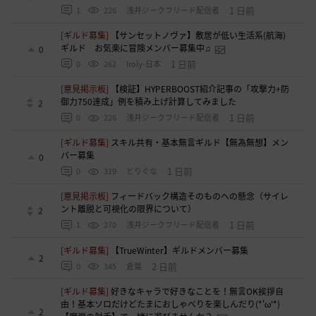
1 日前
1
226
浅井ジークフリード配信者
[ギルド募集]
【サンセットノヴァ】敷居が低い生活系(航海)
ギルド お気楽に冒険メンバー募集中♫
0
1 日前
0
262
Iroly-日本
[意見掲示板]
【検証】HYPERBOOST紹介記事の「攻撃力+防
御力750達成」例を積み上げ計算してみました
2
1 日前
0
226
浅井ジークフリード配信者
[ギルド募集]
スキル共有・基本無言ギルド【無為無想】メン
バー募集
0
1 日前
0
319
とりぐな
[意見掲示板]
フィードバック構造そのものへの懸念（サイレ
ント離脱と可視化の限界について）
2
1 日前
1
270
浅井ジークフリード配信者
[ギルド募集]
【TrueWinter】ギルドメンバー募集
2
2 日前
0
345
倉葉
[ギルド募集]
好きなキャラで好きなことを！無言OK挨拶自
由！基本ソロだけどたまにおしゃべりを楽しんだり(*'ω'*)
2