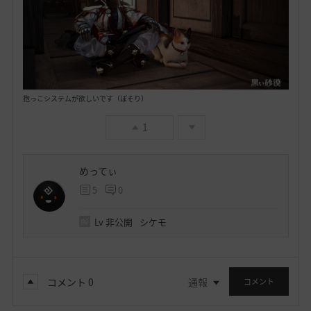
抱っこシステムが欲しいです（ぼそり）
1
めってぃ
5
0
Lv
非公開
シケモ
コメント
0
通報
コメント