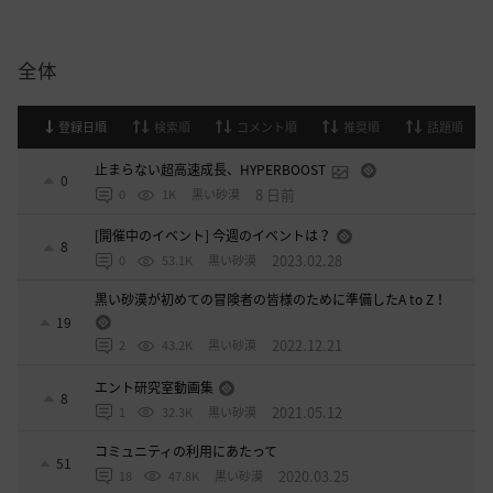
全体
登録日順
検索順
コメント順
推奨順
話題順
止まらない超高速成長、HYPERBOOST
0
8 日前
0
1K
黒い砂漠
[開催中のイベント] 今週のイベントは？
8
2023.02.28
0
53.1K
黒い砂漠
黒い砂漠が初めての冒険者の皆様のために準備したA to Z！
19
2022.12.21
2
43.2K
黒い砂漠
エント研究室動画集
8
2021.05.12
1
32.3K
黒い砂漠
コミュニティの利用にあたって
51
2020.03.25
18
47.8K
黒い砂漠