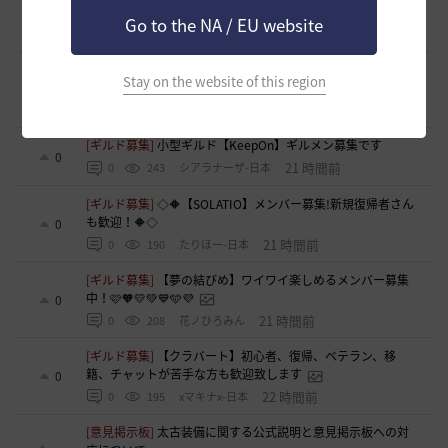
集！現在3名！
0
Go to the NA / EU website
7 時間前
0
68
いなドン
[意見掲示板]
「ねんどろいど ウサ」の制作過程に関する広
Stay on the website of this region
報・情報開示について（提案）
0
12 時間前
0
98
浅井ジークフリード配信者
[ギルド募集]
小型ギルド【KeepOn】ギルメン募集です
0
21 時間前
0
243
シアラナーザ-日本
[ギルド募集]
◇🔶【SOLATIO】メンバー募集!新規復帰者さん
も歓迎！🔶◇
0
21 時間前
0
190
たりほー-日本
[ギルド募集]
【夢の結びめ】ワイワイ楽しめるメンバー募集
中！🩷🧡💛💚💙🩵💜
0
21 時間前
0
208
花ノひろみん
[ギルド募集]
【クラバート】初心者、復帰、ベテラン、移
籍、チャットが苦手な方も歓迎致します
0
22 時間前
0
195
xマキナx-日本
[意見掲示板]
太古装備に関する公式説明と意見掲示板への対