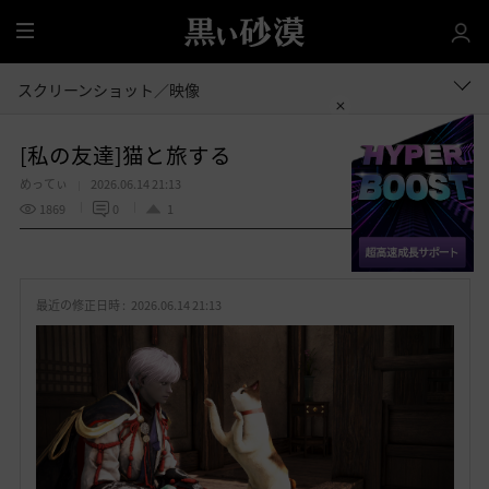
全
体
スクリーンショット／映像
[私の友達]猫と旅する
めってぃ
2026.06.14 21:13
1869
0
1
共有する
お
気
最近の修正日時 :
2026.06.14 21:13
に
入
り