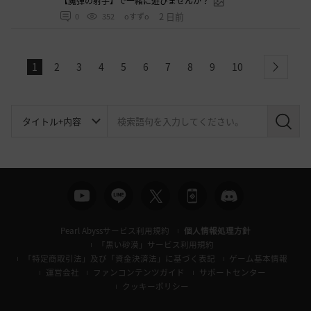
【魔弾の射手】で一緒に遊びませんか？
2 日前
0
352
oすずo
1
2
3
4
5
6
7
8
9
10
next
検
索
Pearl Abyssサービス利用規約
個人情報処理方針
「黒い砂漠」サービス利用規約
「特定商取引法」及び「資金決済法」に基づく表記
ゲーム基本情報
運営会社
ファンコンテンツガイド
サポートセンター
クッキーポリシー