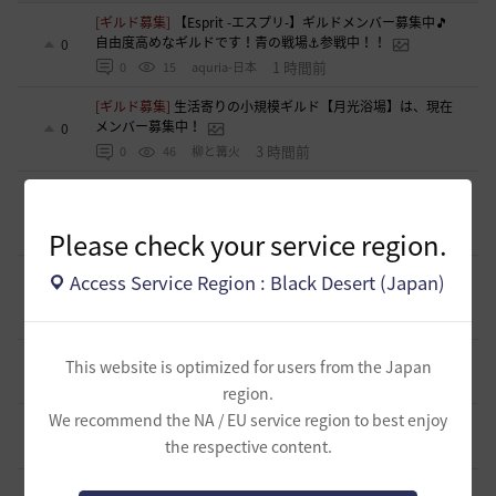
[ギルド募集]
【Esprit -エスプリ-】ギルドメンバー募集中🎵
自由度高めなギルドです！青の戦場⚓参戦中！！
0
1 時間前
0
15
aquria-日本
[ギルド募集]
生活寄りの小規模ギルド【月光浴場】は、現在
メンバー募集中！
0
3 時間前
0
46
柳と篝火
[ギルド募集]
ほのぼの生活ギルド「天狐もふもふ」メンバー
募集中です(〃･ω･ﾉ)ﾉ 💕
0
Please check your service region.
4 時間前
0
48
まっしろくろすけ
[ギルド募集]
【はむちゃっぷ】挨拶『非推奨』🐾 気遣いスト
Access Service Region : Black Desert (Japan)
レス0%で給料MAXとバフを吸える「特大の器」
0
4 時間前
0
41
おやじーぬ-日本
[意見掲示板]
「制裁」という言葉が与える印象について
This website is optimized for users from the Japan
1
5 時間前
0
67
浅井ジークフリード配信者
region.
We recommend the NA / EU service region to best enjoy
[意見掲示板]
制裁措置における透明性の確保について
1
the respective content.
5 時間前
0
65
浅井ジークフリード配信者
[ギルド募集]
新設ギルド 「Shmurda」立ち上げメンバー募