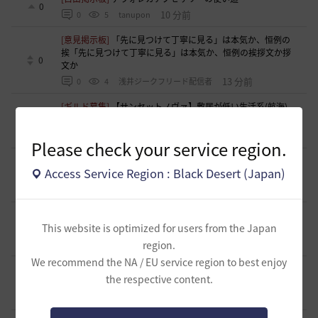
0
10 分前
0
5
tanupon
[意見掲示板]
「先に見つけて丁寧に見る」は本気か、恒例の
挨「先に見つけて丁寧に見る」は本気か、恒例の挨拶文か拶
0
文か
13 分前
0
4
浅井ジークフリード配信者
[ギルド募集]
【サンセットノヴァ】敷居が低い生活系(航海)
ギルド お気楽に冒険メンバー募集中♫
0
5 時間前
0
53
Iroly-日本
Please check your service region.
[意見掲示板]
【検証】HYPERBOOST紹介記事の「攻撃力+防
Access Service Region : Black Desert (Japan)
御力750達成」例を積み上げ計算してみました
0
9 時間前
0
90
浅井ジークフリード配信者
[ギルド募集]
スキル共有・基本無言ギルド【無為無想】メン
This website is optimized for users from the Japan
バー募集
0
9 時間前
0
93
とりぐな
region.
We recommend the NA / EU service region to best enjoy
[意見掲示板]
フィードバック構造そのものへの懸念（サイレ
the respective content.
ント離脱と可視化の限界について）
1
11 時間前
1
119
浅井ジークフリード配信者