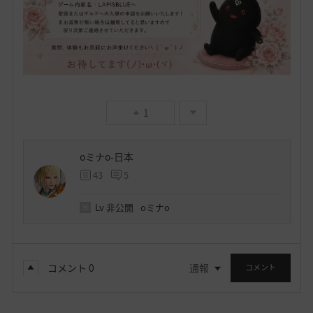
1
oミナo-日本
43
5
Lv
非公開
oミナo
コメント
0
通報
コメント