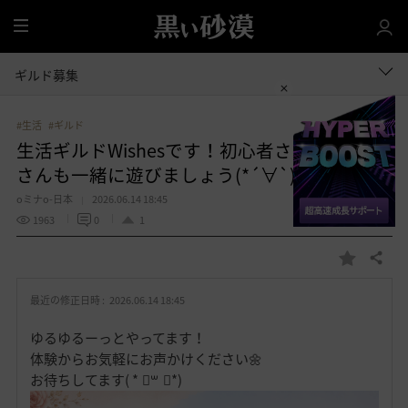
全
体
ギルド募集
#生活
#ギルド
生活ギルドWishesです！初心者さん、復帰者
さんも一緒に遊びましょう(*´∀`)ﾉ
oミナo-日本
2026.06.14 18:45
1963
0
1
共有する
お
気
最近の修正日時 :
2026.06.14 18:45
に
入
ゆるゆるーっとやってます！
り
体験からお気軽にお声かけください🌼
お待ちしてます( * ॑꒳ ॑*)