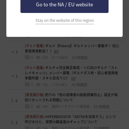
[ギルド募集]
【TrueWinter】ギルドメンバー募集
Go to the NA / EU website
2
16 時間前
0
122
倉葉
[ギルド募集]
好きなキャラで好きなことを！無言OK挨拶自
Stay on the website of this region
由！基本ソロだけどたまにおしゃべりを楽しんだり(*'ω'*)
1
【魔弾の射手】で一緒に遊びませんか？
16 時間前
0
131
oすずo
[ギルド募集]
ギルド【Patera】ギルドメンバー募集中！ 初心
者復帰者歓迎！！
1
19 時間前
0
178
かぐらBDO
[ギルド募集]
ギルチャ完全無言推奨・ソロ向けギルド「スト
レイキャッツ」メンバー募集（ギルドボス有・初心者復帰者
1
多数所属・スキル目当て◎）
20 時間前
0
132
くろいばら
[意見掲示板]
釣りの「他の冒険者の船舶搭乗防止」設定が毎
回リセットされる問題について
0
21 時間前
0
148
浅井ジークフリード配信者
[意見掲示板]
HYPERBOOSTの「AD750を目指そう」という
呼びかけと、実際の難易度のギャップについて
2
21 時間前
0
184
浅井ジークフリード配信者