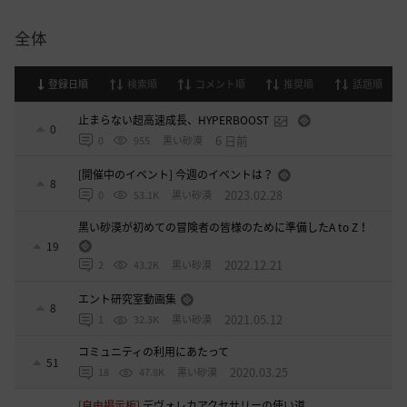
全体
登録日順
検索順
コメント順
推奨順
話題順
止まらない超高速成長、HYPERBOOST
0
6 日前
0
955
黒い砂漠
[開催中のイベント] 今週のイベントは？
8
2023.02.28
0
53.1K
黒い砂漠
黒い砂漠が初めての冒険者の皆様のために準備したA to Z！
19
2022.12.21
2
43.2K
黒い砂漠
エント研究室動画集
8
2021.05.12
1
32.3K
黒い砂漠
コミュニティの利用にあたって
51
2020.03.25
18
47.8K
黒い砂漠
[自由掲示板]
デヴォレカアクセサリーの使い道