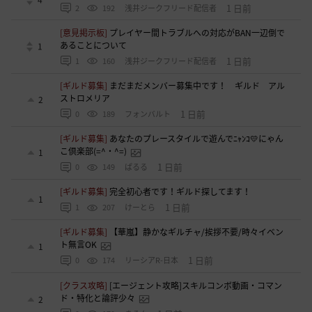
1 日前
2
192
浅井ジークフリード配信者
[意見掲示板]
プレイヤー間トラブルへの対応がBAN一辺倒で
あることについて
1
1 日前
1
160
浅井ジークフリード配信者
[ギルド募集]
まだまだメンバー募集中です！ ギルド アル
ストロメリア
2
1 日前
0
189
フォンバルト
[ギルド募集]
あなたのプレースタイルで遊んでﾆｬﾝｺ💛にゃん
こ倶楽部(=^・^=)
1
1 日前
0
149
ぱるる
[ギルド募集]
完全初心者です！ギルド探してます！
1
1 日前
1
207
けーとら
[ギルド募集]
【華嵐】静かなギルチャ/挨拶不要/時々イベン
ト無言OK
1
1 日前
0
174
リーシアR-日本
[クラス攻略]
[エージェント攻略]スキルコンボ動画・コマン
ド・特化と論評少々
2