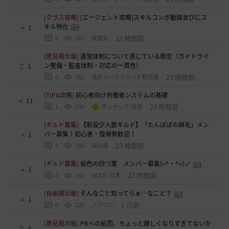
[クラス攻略]
[エージェント攻略]スキルコンボ動画並びにス
キル特化
1
22 時間前
0
167
夜狐丸
[意見掲示板]
運営体制について感じている懸念（ガイドライ
ン整備・監査体制・対応の一貫性）
1
23 時間前
0
161
浅井ジークフリード配信者
[TIP&攻略]
初心者向け労働者システムの基礎
11
23 時間前
1
239
ザンナック-日本
[ギルド募集]
【新設少人数ギルド】「たんぽぽの綿毛」メン
バー募集！初心者・復帰勢歓迎！
1
23 時間前
0
169
鼠の巣
[ギルド募集]
桜色の四つ葉 メンバー募集(=^・^=)ノ
1
23 時間前
0
145
VAZ光-日本
[自由掲示板]
そんなこと知ってらぁ…なこと？
1
1 日前
0
225
ノウワン
[意見掲示板]
PKへの処罰、ちょっと厳しくなりすぎてないか
4