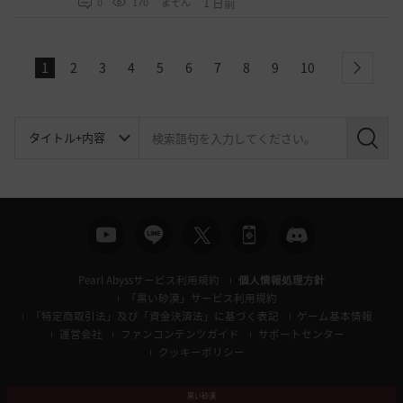
1 日前
0
170
まそん
1
2
3
4
5
6
7
8
9
10
next
検
索
Pearl Abyssサービス利用規約
個人情報処理方針
「黒い砂漠」サービス利用規約
「特定商取引法」及び「資金決済法」に基づく表記
ゲーム基本情報
運営会社
ファンコンテンツガイド
サポートセンター
クッキーポリシー
黒い砂漠