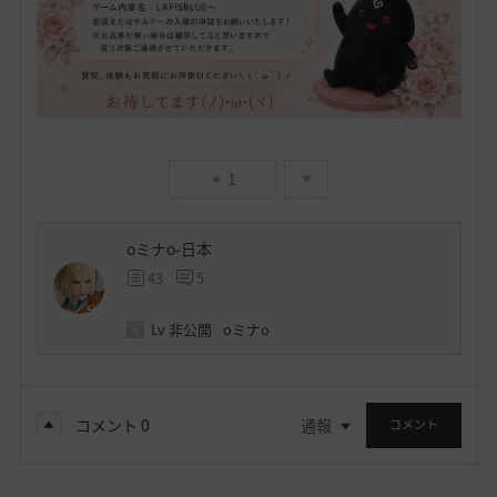
1
oミナo-日本
43
5
Lv
非公開
oミナo
コメント
0
通報
コメント