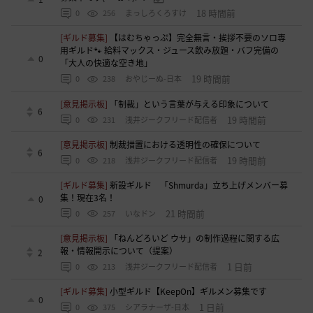
18 時間前
0
256
まっしろくろすけ
[ギルド募集]
【はむちゃっぷ】完全無言・挨拶不要のソロ専
用ギルド🐾 給料マックス・ジュース飲み放題・バフ完備の
0
「大人の快適な空き地」
19 時間前
0
238
おやじーぬ-日本
[意見掲示板]
「制裁」という言葉が与える印象について
6
19 時間前
0
231
浅井ジークフリード配信者
[意見掲示板]
制裁措置における透明性の確保について
6
19 時間前
0
218
浅井ジークフリード配信者
[ギルド募集]
新設ギルド 「Shmurda」立ち上げメンバー募
集！現在3名！
0
21 時間前
0
257
いなドン
[意見掲示板]
「ねんどろいど ウサ」の制作過程に関する広
報・情報開示について（提案）
2
1 日前
0
213
浅井ジークフリード配信者
[ギルド募集]
小型ギルド【KeepOn】ギルメン募集です
0
1 日前
0
375
シアラナーザ-日本