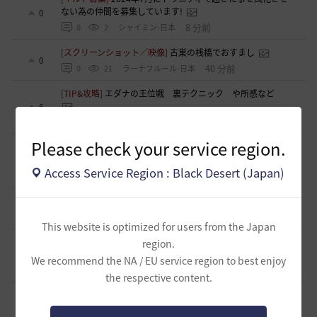
ない為の仲間を募集しています!
0
8 分前
0
2
シャイミン-日本
[スクリーンショット／映像]
古巣の桟橋でおすまし
0
40 分前
0
21
ラーナフルール-日本
[TIP&攻略]
エダナの王位戦 裏テクニック や所感など
6
2 時間前
0
297
エレメル
Please check your service region.
[ギルド募集]
新設生活系ギルド「OneRoom」創設メンバー
大募集！！
0
Access Service Region : Black Desert (Japan)
2 時間前
0
53
ハッピーエンド
[ギルド募集]
【TrueWinter】ギルドメンバー募集
1
4 時間前
0
59
倉葉
This website is optimized for users from the Japan
[ギルド募集]
Ermitageギルメン募集！やりたいことをやって
region.
楽しくゲームライフ！
0
We recommend the NA / EU service region to best enjoy
4 時間前
0
57
swordEX
the respective content.
[ギルド募集]
ギルド アルストロメリア メンバー募集です
0
6 時間前
0
61
フォンバルト