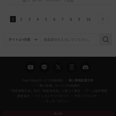
1 日前
0
407
ゆぅにゃん
1
2
3
4
5
6
7
8
9
10
next
検
索
Pearl Abyssサービス利用規約
個人情報処理方針
「黒い砂漠」サービス利用規約
「特定商取引法」及び「資金決済法」に基づく表記
ゲーム基本情報
運営会社
ファンコンテンツガイド
サポートセンター
クッキーポリシー
黒い砂漠