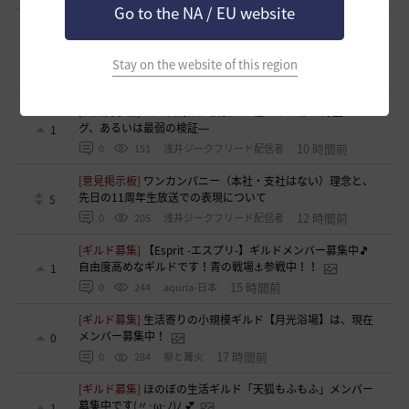
Go to the NA / EU website
[ギルド募集]
ギルチャ完全無言推奨・ソロ向けギルド「スト
レイキャッツ」メンバー募集（ギルドボス有・スキル目当て
0
◎）
Stay on the website of this region
6 時間前
0
78
くろいばら
[自由掲示板]
【二次創作】顎顎たる檻・第三幕 ―野生のバ
グ、あるいは最弱の検証―
1
10 時間前
0
151
浅井ジークフリード配信者
[意見掲示板]
ワンカンパニー（本社・支社はない）理念と、
先日の11周年生放送での表現について
5
12 時間前
0
205
浅井ジークフリード配信者
[ギルド募集]
【Esprit -エスプリ-】ギルドメンバー募集中🎵
自由度高めなギルドです！青の戦場⚓参戦中！！
1
15 時間前
0
244
aquria-日本
[ギルド募集]
生活寄りの小規模ギルド【月光浴場】は、現在
メンバー募集中！
0
17 時間前
0
284
柳と篝火
[ギルド募集]
ほのぼの生活ギルド「天狐もふもふ」メンバー
募集中です(〃･ω･ﾉ)ﾉ 💕
1