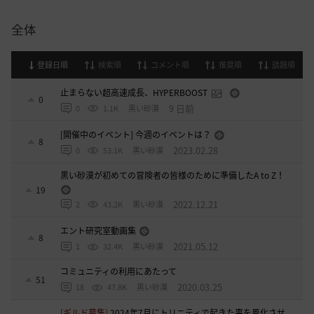
全体
登録日順
検索順
コメント順
推奨順
話題順
止まらない超高速成長、HYPERBOOST
0
9 日前
0
1.1K
黒い砂漠
[開催中のイベント] 今週のイベントは？
8
2023.02.28
0
53.1K
黒い砂漠
黒い砂漠が初めての冒険者の皆様のために準備したA to Z！
19
2022.12.21
2
43.2K
黒い砂漠
エント研究室動画集
8
2021.05.12
1
32.4K
黒い砂漠
コミュニティの利用にあたって
51
2020.03.25
18
47.8K
黒い砂漠
[ギルド募集]
2024年7月にトリニティで起きた事を風化させ