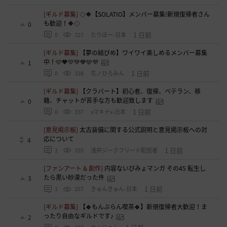
[ギルド募集]
◇🔶【SOLATIO】メンバー募集!新規復帰者さん
も歓迎！🔶◇
0
1 日前
0
327
たりほー-日本
[ギルド募集]
【夢の結びめ】ワイワイ楽しめるメンバー募集
中！🩷🧡💛💚💙🩵💜
1
1 日前
0
338
花ノひろみん
[ギルド募集]
【クラバート】初心者、復帰、ベテラン、移
籍、チャットが苦手な方も歓迎致します
0
1 日前
0
337
xマキナx-日本
[意見掲示板]
太古装備に関する公式説明と意見掲示板への対
応について
4
1 日前
1
355
浅井ジークフリード配信者
[ファンアート & 創作]
内容ないびみょマンガ その45 転生し
たら黒い砂漠だった件
3
1 日前
1
257
きゅんきゅん-日本
[ギルド募集]
【🍀もんぶらん喫茶🍀】新規復帰者大歓迎！ま
ったり自由なギルドです♪
2