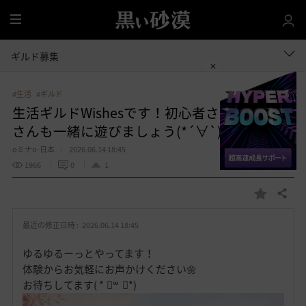
全
体
ギルド募集
#生活
#ギルド
生活ギルドWishesです！初心者さん、復帰者
さんも一緒に遊びましょう(*´∀`)ﾉ
oミナo-日本
2026.06.14 18:45
1966
0
1
共有する
お
気
最近の修正日時 :
2026.06.14 18:45
に
入
ゆるゆるーっとやってます！
り
体験からお気軽にお声かけください🌼
お待ちしてます( * ॑꒳ ॑*)