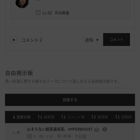
Lv
62
RiA神楽
コメント
2
通報
コメント
自由掲示板
黒い砂漠に関する様々なテーマについて話し合える自由掲示板です。
投稿する
登録日順
検索順
コメント順
推奨順
話題順
止まらない超高速成長、HYPERBOOST
0
9 日前
0
1.1K
黒い砂漠