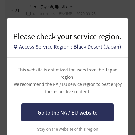
コミュニティの利用にあたって
51
2020.03.25
18
47.8K
黒い砂漠
【二次創作】顎顎たる檻・第三幕 ―野生のバグ、あるいは最
弱の検証―
1
Please check your service region.
10 時間前
0
151
浅井ジークフリード配信者
Access Service Region : Black Desert (Japan)
キャラの肖像画を撮ると縦長になってしまう
1
1 日前
0
490
無敵で踊り狂う女
デヴォレカアクセサリーの使い道
0
This website is optimized for users from the Japan
2 日前
0
515
tanupon
region.
そんなこと知ってらぁ…なこと？
We recommend the NA / EU service region to best enjoy
1
3 日前
0
433
ノウワン
the respective content.
ミルの木遺跡(狩場)への行き方について
0
3 日前
0
485
威璃亜-日本
Go to the NA / EU website
取引所の購入の仕方について
0
3 日前
2
504
歩くマシュマロ-日本
Stay on the website of this region