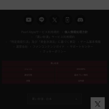
索
Pearl Abyssサービス利用規約
個人情報処理方針
「黒い砂漠」サービス利用規約
「特定商取引法」及び「資金決済法」に基づく表記
ゲーム基本情報
運営会社
ファンコンテンツガイド
サポートセンター
クッキーポリシー
黒い砂漠
ジャンル
MMORPG
課金形態
基本プレイ無料
対象
全年齢
黒い砂漠 -
日本