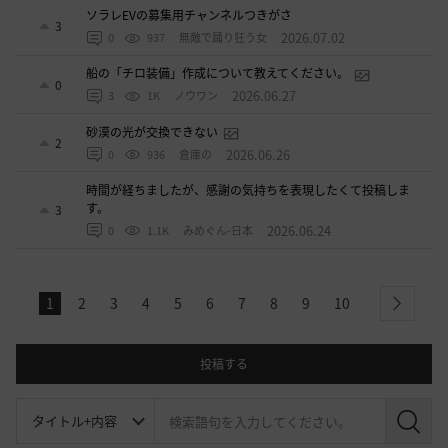
ソラレEVの募集用チャンネルつきがさ
3
2026.07.02
0
937
無敵で踊り狂う女
船の「チロ装備」作成について教えてください。
0
2026.06.27
3
1K
ノウワン
砂漠の光が交換できない
2
2026.06.26
0
936
倉庫の
時間が経ちましたが、感謝の気持ちを表現したくて投稿しま
す。
3
2026.06.24
0
1.1K
みめぐん-日本
1
2
3
4
5
6
7
8
9
10
next
投稿する
検