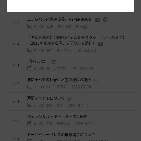
エマ・バルタリの記録日誌 9～12章について
9
7 日前
2
870
飛鳥雨音
止まらない超高速成長、HYPERBOOST
0
9 日前
0
1.1K
黒い砂漠
【ギルド名声】2026ハイデル宴会スクショ【どうなる？】
（2026年ギルド名声アプデリンク追記）
4
2026.07.27
0
887
セルベリア
「怪しい袋」
1
2026.07.24
0
1K
ノウワン
波に乗って流れ着いた宝の地図の場所
2
2026.07.24
2
937
倉庫の
週間イベントについて
1
2026.07.24
1
804
マサ
ベテラン＆ルーキー クーポン配布
0
2026.07.24
0
776
飛鳥雨音
ドーサやソーサレスの無敵踊りについて
3