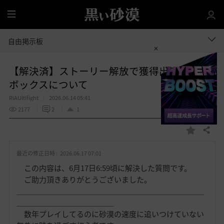
全
体
自由掲示板
【解決済】ストーリー解放で獲得出来る武器
ボックスについて
RiAUltifight
2026.06.14 05:41
2177
2
1
共有する
お
気
最近の修正日時 :
2026.06.17 07:01
に
入
この内容は、6月17日6:59頃に解決した質問です。
り
ご助力頂きありがとうございました。
＿＿＿＿＿＿＿＿＿＿＿＿＿＿＿＿＿＿＿＿＿＿＿＿＿
＿＿＿＿＿＿＿＿＿＿＿＿＿
数年プレイしてるのに砂漠の速度に追いつけていない