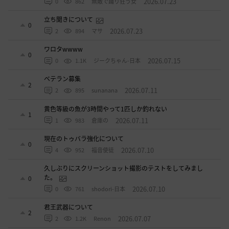
2026.07.23
0
862
無敵で踊り狂う女
立ち聞きについて
0
2026.07.23
2
894
マサ
ワロタwwww
0
2026.07.15
0
1.1K
ジークちゃん-日本
ベテラン募集
2
2026.07.11
2
895
sunanana
黄色等級の魚が3時間やって1匹しか釣れない
1
2026.07.11
1
983
倉庫の
現在のトゥバラ強化について
0
2026.07.10
4
952
福音使徒
久しぶりにスクリーンショット撮影のテストをしてみまし
た。
0
2026.07.10
0
761
shodori-日本
君王武器について
2
2026.07.07
2
1.2K
Renon