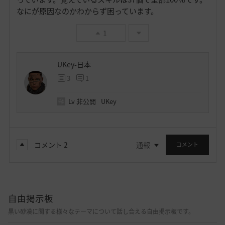
なにが原因なのかわからず困っています。
1
UKey-日本
3
1
Lv
非公開
UKey
コメント
2
通報
コメント
自由掲示板
黒い砂漠に関する様々なテーマについて話し合える自由掲示板です。