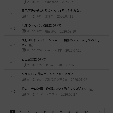
2026.07.11
2
901
sunanana
黄色等級の魚が3時間やって1匹しか釣れない
1
2026.07.11
1
992
倉庫の
現在のトゥバラ強化について
0
2026.07.10
4
957
福音使徒
久しぶりにスクリーンショット撮影のテストをしてみまし
た。
0
2026.07.10
0
766
shodori-日本
君王武器について
2
2026.07.07
2
1.2K
Renon
ソラレEVの募集用チャンネルつきがさ
3
2026.07.02
0
943
無敵で踊り狂う女
船の「チロ装備」作成について教えてください。
0
2026.06.27
3
1.1K
ノウワン
1
2
3
4
5
6
7
8
9
10