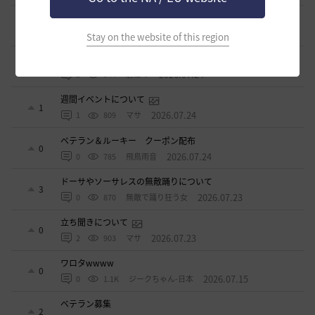
「怪しい袋」
1
2026.07.24
0
1K
ノウワン
Stay on the website of this region
波に乗って流れ着いた宝の地図の場所
2
2026.07.24
2
944
倉庫の
週間イベントについて
1
2026.07.24
1
809
マサ
ベテラン＆ルーキー クーポン配布
0
2026.07.24
0
785
飛鳥雨音
ドーサやソーサレスの無敵踊りについて
3
2026.07.23
0
870
無敵で踊り狂う女
立ち聞きについて
0
2026.07.23
2
903
マサ
ワロタwwww
0
2026.07.15
0
1.1K
ジークちゃん-日本
ベテラン募集
2