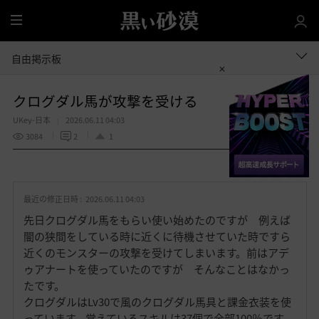
全
体
自由掲示板
クログダル馬が攻撃を受ける
UKey-日本
2026.06.11 04:03
3084
2
1
共有する
お
気
最近の修正日時 :
2026.06.11 04:03
に
入
先日クログダル馬をもらい使い始めたのですが 例えば
り
闇の狭間をしている時に近くに待機させていた時ですら
近くのモンスターの攻撃を受けてしまいます。前はアデ
ゥアナートを使っていたのですが そんなことはなかっ
たです。
クログダルはLv30で風のクログダル馬具と課金衣装を使
っています。覚えているスキルは37個で全部100％です。