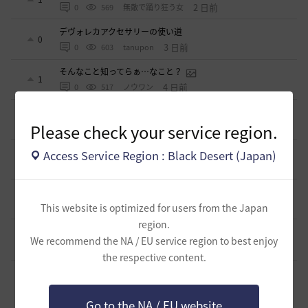
2 日前
0
569
無敵で踊り狂う女
デヴォレカアクセサリーの使い道
0
3 日前
0
603
tanupon
そんなこと知ってらぁ…なこと？
1
4 日前
0
517
ノウワン
ミルの木遺跡(狩場)への行き方について
0
Please check your service region.
4 日前
0
543
威璃亜-日本
取引所の購入の仕方について
Access Service Region : Black Desert (Japan)
0
4 日前
2
561
歩くマシュマロ-日本
エマ・バルタリの記録日誌 9～12章について
9
8 日前
This website is optimized for users from the Japan
2
909
飛鳥雨音
region.
止まらない超高速成長、HYPERBOOST
0
We recommend the NA / EU service region to best enjoy
9 日前
0
1.1K
黒い砂漠
the respective content.
【ギルド名声】2026ハイデル宴会スクショ【どうなる？】
（2026年ギルド名声アプデリンク追記）
4
2026.07.27
0
900
セルベリア
Go to the NA / EU website