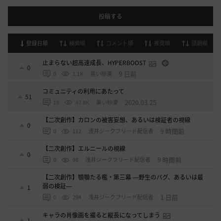
投稿する
登録日順
検索順
コメント順
推奨順
話題順
止まらない超高速成長、HYPERBOOST
0
9 日前
0
1.1K
黒い砂漠
コミュニティの利用にあたって
51
2020.03.25
18
47.8K
黒い砂漠
【二次創作】カロンの被害妄想、あるいは検証者の視線
0
9 時間前
0
112
浅井ジークフリード配信者
【二次創作】エルニールの視線
0
9 時間前
0
98
浅井ジークフリード配信者
【二次創作】顎顎たる檻・第三幕 ―野生のバグ、あるいは最
弱の検証―
1
1 日前
0
294
浅井ジークフリード配信者
キャラの肖像画を撮ると縦長になってしまう
1