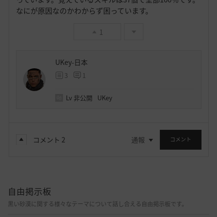
なにが原因なのかわからず困っています。
1
UKey-日本
3
1
Lv
非公開
UKey
コメント
2
通報
コメント
自由掲示板
黒い砂漠に関する様々なテーマについて話し合える自由掲示板です。