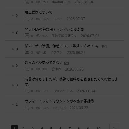
2026.07.10
0
759
shodori-日本
君王武器について
2
2026.07.07
2
1.2K
Renon
ソラレEVの募集用チャンネルつきがさ
3
2026.07.02
0
933
無敵で踊り狂う女
船の「チロ装備」作成について教えてください。
0
2026.06.27
3
1K
ノウワン
砂漠の光が交換できない
2
2026.06.26
0
932
倉庫の
時間が経ちましたが、感謝の気持ちを表現したくて投稿しま
す。
3
2026.06.24
0
1.1K
みめぐん-日本
ラフィー・レッドマウンテンの改良型羅針盤
1
2026.06.22
4
1.2K
tanupon
1
2
3
4
5
6
7
8
9
10