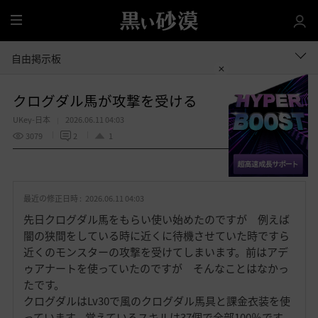
全
体
自由掲示板
クログダル馬が攻撃を受ける
UKey-日本
2026.06.11 04:03
3079
2
1
共有する
お
気
最近の修正日時 :
2026.06.11 04:03
に
入
先日クログダル馬をもらい使い始めたのですが 例えば
り
闇の狭間をしている時に近くに待機させていた時ですら
近くのモンスターの攻撃を受けてしまいます。前はアデ
ゥアナートを使っていたのですが そんなことはなかっ
たです。
クログダルはLv30で風のクログダル馬具と課金衣装を使
っています。覚えているスキルは37個で全部100％です。