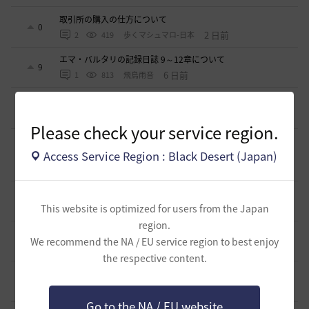
取引所の購入の仕方について
0
2 日前
2
419
歩くマシュマロ-日本
エマ・バルタリの記録日誌 9～12章について
9
6 日前
1
813
飛鳥雨音
止まらない超高速成長、HYPERBOOST
0
8 日前
0
996
黒い砂漠
Please check your service region.
【ギルド名声】2026ハイデル宴会スクショ【どうなる？】
（2026年ギルド名声アプデリンク追記）
Access Service Region : Black Desert (Japan)
4
2026.07.27
0
874
セルベリア
「怪しい袋」
1
This website is optimized for users from the Japan
2026.07.24
0
1K
ノウワン
region.
波に乗って流れ着いた宝の地図の場所
We recommend the NA / EU service region to best enjoy
2
2026.07.24
2
925
倉庫の
the respective content.
週間イベントについて
1
2026.07.24
1
794
マサ
Go to the NA / EU website