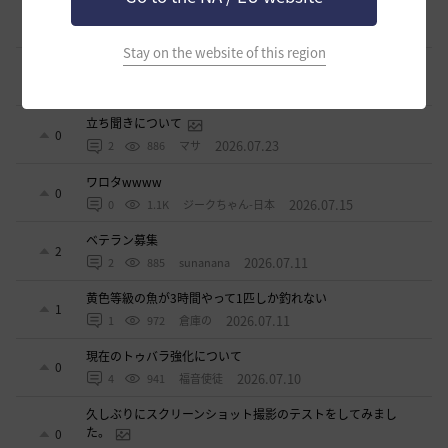
ベテラン＆ルーキー クーポン配布
0
2026.07.24
0
766
飛鳥雨音
Stay on the website of this region
ドーサやソーサレスの無敵踊りについて
3
2026.07.23
0
842
無敵で踊り狂う女
立ち聞きについて
0
2026.07.23
2
886
マサ
ワロタwwww
0
2026.07.15
0
1.1K
ジークちゃん-日本
ベテラン募集
2
2026.07.11
2
885
sunanana
黄色等級の魚が3時間やって1匹しか釣れない
1
2026.07.11
1
972
倉庫の
現在のトゥバラ強化について
0
2026.07.10
4
941
福音使徒
久しぶりにスクリーンショット撮影のテストをしてみまし
た。
0