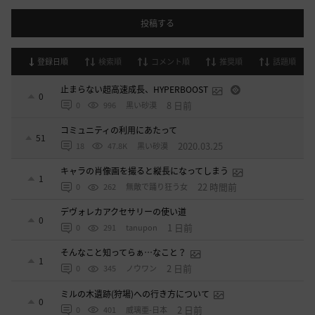
投稿する
登録日順
検索順
コメント順
推奨順
話題順
止まらない超高速成長、HYPERBOOST
0
8 日前
0
996
黒い砂漠
コミュニティの利用にあたって
51
2020.03.25
18
47.8K
黒い砂漠
キャラの肖像画を撮ると縦長になってしまう
1
22 時間前
0
262
無敵で踊り狂う女
デヴォレカアクセサリーの使い道
0
1 日前
0
291
tanupon
そんなこと知ってらぁ…なこと？
1
2 日前
0
345
ノウワン
ミルの木遺跡(狩場)への行き方について
0
2 日前
0
401
威璃亜-日本