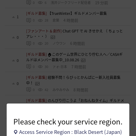
19 分前
0
6
浅井ジークフリード配信者
[ギルド募集]
【TrueWinter】ギルドメンバー募集
1
4 時間前
0
28
倉葉
[ファンアート & 創作]
Chat GPT で AI きせかえ （ ちょっと
アレ・・・ ）
0
6 時間前
0
20
ノウワン
[ギルド募集]
🏠このゲーム世界にひとり佇む人へ／CASAギ
ルドはメンバー募集中_10.08.26
0
7 時間前
0
30
ァォ-日本
[ギルド募集]
経験不問！らびっとかんぱにー新入社員募集
中！
0
8 時間前
0
42
みやみやみ
[ギルド募集]
のんびり行こうよ「おねんねタイム」ギルドメ
ンバー募集！初心者・復帰勢も歓迎！
1
8 時間前
0
33
22時から酒
Please check your service region.
[意見掲示板]
被害者と処置を受けた方が話し合える場の新設
について
6
Access Service Region : Black Desert (Japan)
9 時間前
0
60
浅井ジークフリード配信者