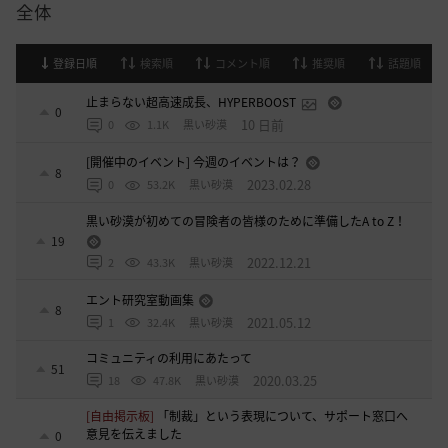
全体
登録日順
検索順
コメント順
推奨順
話題順
止まらない超高速成長、HYPERBOOST
0
10 日前
0
1.1K
黒い砂漠
[開催中のイベント] 今週のイベントは？
8
2023.02.28
0
53.2K
黒い砂漠
黒い砂漠が初めての冒険者の皆様のために準備したA to Z！
19
2022.12.21
2
43.3K
黒い砂漠
エント研究室動画集
8
2021.05.12
1
32.4K
黒い砂漠
コミュニティの利用にあたって
51
2020.03.25
18
47.8K
黒い砂漠
[自由掲示板]
「制裁」という表現について、サポート窓口へ
意見を伝えました
0