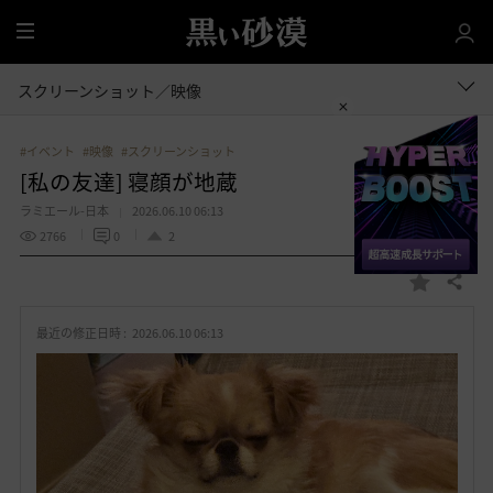
全
体
スクリーンショット／映像
#イベント
#映像
#スクリーンショット
[私の友達] 寝顔が地蔵
ラミエール-日本
2026.06.10 06:13
2766
0
2
共有する
お
気
最近の修正日時 :
2026.06.10 06:13
に
入
り