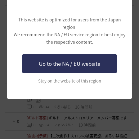
[意見掲示板]
【制裁・内規変更】制裁解除後の一定期間以内
における再度の迷惑行為についての制裁基準変更について
0
This website is optimized for users from the Japan
9 時間前
0
57
すかいてんぷる店長-日本
region.
We recommend the NA / EU service region to best enjoy
[意見掲示板]
【意見】「制裁」という表記の見直しについて
4
10 時間前
the respective content.
0
52
浅井ジークフリード配信者
[意見掲示板]
「制裁」という言葉の選び方について
4
12 時間前
0
51
浅井ジークフリード配信者
Go to the NA / EU website
[意見掲示板]
「制裁」という表現について
5
15 時間前
0
75
浅井ジークフリード配信者
Stay on the website of this region
[ギルド募集]
ギルチャ完全無言推奨・ソロ向けギルド「スト
レイキャッツ」メンバー募集（ギルドボス有・スキル目当て
1
◎）
16 時間前
0
44
くろいばら
[ギルド募集]
ギルド アルストロメリア メンバー募集です
0
19 時間前
0
84
フォンバルト
[自由掲示板]
【二次創作】カロンの被害妄想、あるいは検証