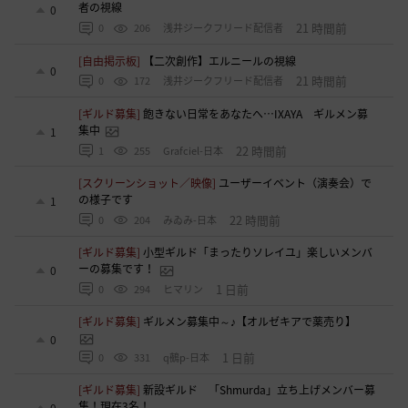
者の視線
0
21 時間前
0
206
浅井ジークフリード配信者
[自由掲示板]
【二次創作】エルニールの視線
0
21 時間前
0
172
浅井ジークフリード配信者
[ギルド募集]
飽きない日常をあなたへ…IXAYA ギルメン募
集中
1
22 時間前
1
255
Grafciel-日本
[スクリーンショット／映像]
ユーザーイベント（演奏会）で
の様子です
1
22 時間前
0
204
みゐみ-日本
[ギルド募集]
小型ギルド「まったりソレイユ」楽しいメンバ
ーの募集です！
0
1 日前
0
294
ヒマリン
[ギルド募集]
ギルメン募集中～♪【オルゼキアで薬売り】
0
1 日前
0
331
q鵺p-日本
[ギルド募集]
新設ギルド 「Shmurda」立ち上げメンバー募
集！現在3名！