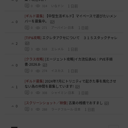
0
1 日前
0
314
いなドン
[ギルド募集]
【中型生活ギルド】マイペースで遊びたいメン
バーを募集中。
0
1 日前
0
271
アーバイン-日本
[TIP&攻略]
エクレタアクセについて ３１５スタックチャレ
2
1 日前
3
518
エレメル
[クラス攻略]
[エージェント攻略]イカ流伝承AG：PVE手順
書-2026.8-
0
1 日前
0
274
イスカス
[ギルド募集]
2024年7月にトリニティで起きた事を風化させ
ない為の仲間を募集しています!
1
1 日前
0
308
シャイミン-日本
[スクリーンショット／映像]
古巣の桟橋でおすまし
0
1 日前
0
288
ラーナフルール-日本