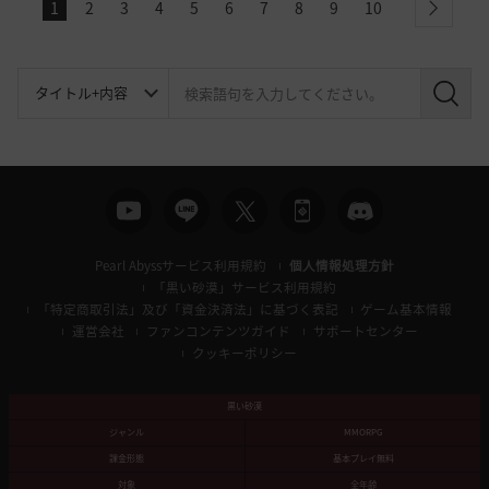
1
2
3
4
5
6
7
8
9
10
next
検
索
Pearl Abyssサービス利用規約
個人情報処理方針
「黒い砂漠」サービス利用規約
「特定商取引法」及び「資金決済法」に基づく表記
ゲーム基本情報
運営会社
ファンコンテンツガイド
サポートセンター
クッキーポリシー
黒い砂漠
ジャンル
MMORPG
課金形態
基本プレイ無料
対象
全年齢