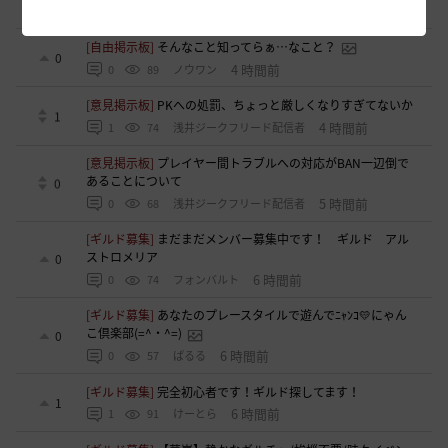
4 時間前
0
41
VAZ光-日本
[自由掲示板]
そんなこと知ってらぁ…なこと？
0
4 時間前
0
89
ノウワン
[意見掲示板]
PKへの処罰、ちょっと厳しくなりすぎてないか
1
4 時間前
1
74
浅井ジークフリード配信者
[意見掲示板]
プレイヤー間トラブルへの対応がBAN一辺倒で
あることについて
0
5 時間前
0
68
浅井ジークフリード配信者
[ギルド募集]
まだまだメンバー募集中です！ ギルド アル
ストロメリア
0
6 時間前
0
74
フォンバルト
[ギルド募集]
あなたのプレースタイルで遊んでﾆｬﾝｺ💛にゃん
こ倶楽部(=^・^=)
0
6 時間前
0
57
ぱるる
[ギルド募集]
完全初心者です！ギルド探してます！
1
6 時間前
1
91
けーとら