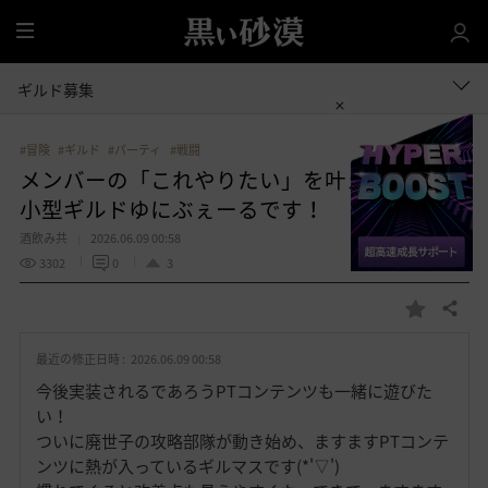
全
体
ギルド募集
#冒険
#ギルド
#パーティ
#戦闘
メンバーの「これやりたい」を叶えます！
小型ギルドゆにぶぇーるです！
酒飲み共
2026.06.09 00:58
3302
0
3
共有する
お
気
最近の修正日時 :
2026.06.09 00:58
に
入
今後実装されるであろうPTコンテンツも一緒に遊びた
り
い！
ついに廃世子の攻略部隊が動き始め、ますますPTコンテ
ンツに熱が入っているギルマスです(*'▽')