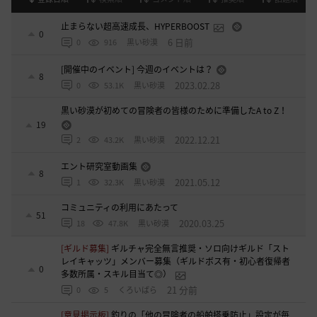
止まらない超高速成長、HYPERBOOST
0
6 日前
0
916
黒い砂漠
[開催中のイベント] 今週のイベントは？
8
2023.02.28
0
53.1K
黒い砂漠
黒い砂漠が初めての冒険者の皆様のために準備したA to Z！
19
2022.12.21
2
43.2K
黒い砂漠
エント研究室動画集
8
2021.05.12
1
32.3K
黒い砂漠
コミュニティの利用にあたって
51
2020.03.25
18
47.8K
黒い砂漠
[ギルド募集]
ギルチャ完全無言推奨・ソロ向けギルド「スト
レイキャッツ」メンバー募集（ギルドボス有・初心者復帰者
0
多数所属・スキル目当て◎）
21 分前
0
5
くろいばら
[意見掲示板]
釣りの「他の冒険者の船舶搭乗防止」設定が毎