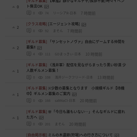
[ギルド募集]
【華嵐】静かなギルチャ/挨拶不要/時々イベン
ト無言OK
0
7 時間前
0
74
リーシアR-日本
[クラス攻略]
[エージェント攻略]
2
7 時間前
0
92
まそん
[ギルド募集]
「サンセットノヴァ」自由にゲームする仲間を
募集‼️
2
10 時間前
4
111
GDまっきぃ-日本
[ギルド募集]
〈浅井軍〉配信を見ながらまったり黒い砂漠 少
人数ギルメン募集！
1
13 時間前
0
108
浅井ジークフリード-日本
[ギルド募集]
※少数の募集となります 小規模ギルド【待機
中】ギルメン募集のご案内
1
20 時間前
0
166
saltNaCl-日本
[ギルド募集]
🌸「今日も誰もいない…」そんなギルドに疲れ
た方へ
1
20 時間前
0
201
まそん
[自由掲示板]
ミルの木遺跡(狩場)への行き方について