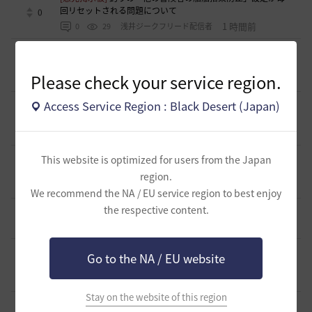
回リセットされる問題について
0
1 時間前
0
29
浅井ジークフリード配信者
[意見掲示板]
HYPERBOOSTの「AD750を目指そう」という
呼びかけと、実際の難易度のギャップについて
0
Please check your service region.
2 時間前
0
46
浅井ジークフリード配信者
Access Service Region : Black Desert (Japan)
[クラス攻略]
[エージェント攻略]スキルコンボ動画並びにス
キル特化
1
3 時間前
0
65
夜狐丸
[意見掲示板]
運営体制について感じている懸念（ガイドライ
This website is optimized for users from the Japan
ン整備・監査体制・対応の一貫性）
0
region.
3 時間前
0
55
浅井ジークフリード配信者
We recommend the NA / EU service region to best enjoy
the respective content.
[TIP&攻略]
初心者向け労働者システムの基礎
6
3 時間前
0
98
ザンナック-日本
[ギルド募集]
【新設少人数ギルド】「たんぽぽの綿毛」メン
Go to the NA / EU website
バー募集！初心者・復帰勢歓迎！
0
3 時間前
0
52
鼠の巣
Stay on the website of this region
[ギルド募集]
桜色の四つ葉 メンバー募集(=^・^=)ノ
0