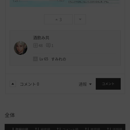
3
酒飲み共
48
1
Lv
65
すみれの
コメント
0
通報
コメント
全体
登録日順
検索順
コメント順
推奨順
話題順