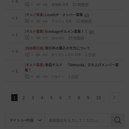
0
22 時間前
0
208
威璃亜-日本
[ギルド募集]
LevelUP メンバー募集
1
22 時間前
0
164
ドゥジュ-日本
[ギルド募集]
Ermitageギルメン募集！！
1
23 時間前
0
175
swordEX
[自由掲示板]
取引所の購入の仕方について
0
1 日前
2
242
歩くマシュマロ-日本
[ギルド募集]
新設ギルド 「Shmurda」立ち上げメンバー募
集！
1
1 日前
0
194
いなドン
1
2
3
4
5
6
7
8
9
10
next
検