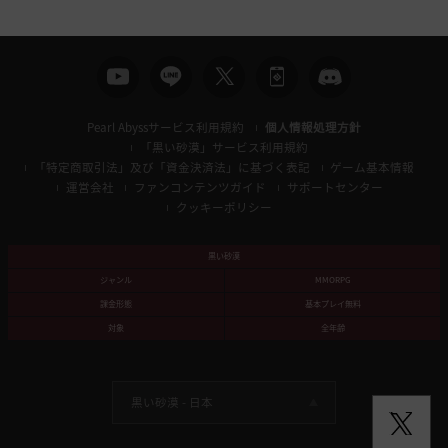
索
Pearl Abyssサービス利用規約
個人情報処理方針
「黒い砂漠」サービス利用規約
「特定商取引法」及び「資金決済法」に基づく表記
ゲーム基本情報
運営会社
ファンコンテンツガイド
サポートセンター
クッキーポリシー
黒い砂漠
ジャンル
MMORPG
課金形態
基本プレイ無料
対象
全年齢
黒い砂漠 -
日本