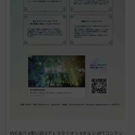
#VCあり #黒い祠 #アトラクシオン #オルン #PTコンテン