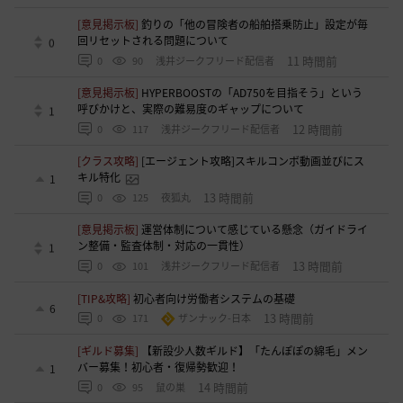
[意見掲示板]
釣りの「他の冒険者の船舶搭乗防止」設定が毎
回リセットされる問題について
0
11 時間前
0
90
浅井ジークフリード配信者
[意見掲示板]
HYPERBOOSTの「AD750を目指そう」という
呼びかけと、実際の難易度のギャップについて
1
12 時間前
0
117
浅井ジークフリード配信者
[クラス攻略]
[エージェント攻略]スキルコンボ動画並びにス
キル特化
1
13 時間前
0
125
夜狐丸
[意見掲示板]
運営体制について感じている懸念（ガイドライ
ン整備・監査体制・対応の一貫性）
1
13 時間前
0
101
浅井ジークフリード配信者
[TIP&攻略]
初心者向け労働者システムの基礎
6
13 時間前
0
171
ザンナック-日本
[ギルド募集]
【新設少人数ギルド】「たんぽぽの綿毛」メン
バー募集！初心者・復帰勢歓迎！
1
14 時間前
0
95
鼠の巣