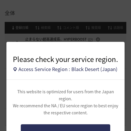
全体
登録日順
検索順
コメント順
推奨順
話題順
止まらない超高速成長、HYPERBOOST
0
6 日前
0
934
黒い砂漠
Please check your service region.
[開催中のイベント] 今週のイベントは？
8
2023.02.28
0
53.1K
黒い砂漠
Access Service Region : Black Desert (Japan)
黒い砂漠が初めての冒険者の皆様のために準備したA to Z！
19
2022.12.21
2
43.2K
黒い砂漠
This website is optimized for users from the Japan
エント研究室動画集
region.
8
2021.05.12
1
32.3K
黒い砂漠
We recommend the NA / EU service region to best enjoy
the respective content.
コミュニティの利用にあたって
51
2020.03.25
18
47.8K
黒い砂漠
[ギルド募集]
スキル共有・基本無言ギルド【無為無想】メン