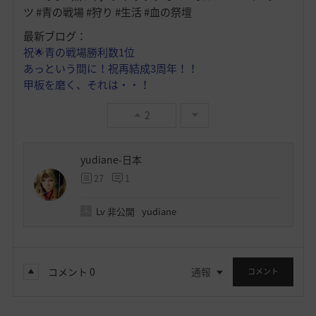
ツ #青の戦場 #狩り #生活 #血の祭壇
最新ブログ：
祝🌟青の戦場勝利数1位
あっという間に！祝再結成3周年！！
甲板を磨く、それは・・！
2
yudiane-日本
27
1
Lv
非公開
yudiane
コメント
0
通報
コメント