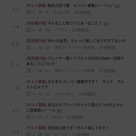
[ギルド募集]
桜色の四つ葉 メンバー募集(=^・^=)ノ
1
14 時間前
0
76
VAZ光-日本
[自由掲示板]
そんなこと知ってらぁ…なこと？
1
14 時間前
0
160
ノウワン
[意見掲示板]
PKへの処罰、ちょっと厳しくなりすぎてないか
2
14 時間前
1
132
浅井ジークフリード配信者
[意見掲示板]
プレイヤー間トラブルへの対応がBAN一辺倒で
あることについて
1
15 時間前
1
112
浅井ジークフリード配信者
[ギルド募集]
まだまだメンバー募集中です！ ギルド アル
ストロメリア
2
16 時間前
0
119
フォンバルト
[ギルド募集]
あなたのプレースタイルで遊んでﾆｬﾝｺ💛にゃん
こ倶楽部(=^・^=)
1
16 時間前
0
87
ぱるる
[ギルド募集]
完全初心者です！ギルド探してます！
1
17 時間前
1
130
けーとら