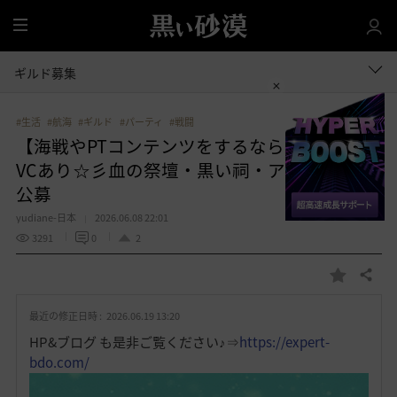
全
体
ギルド募集
#生活
#航海
#ギルド
#パーティ
#戦闘
【海戦やPTコンテンツをするならExpert！】
VCあり☆彡血の祭壇・黒い祠・アトラク毎週
公募
yudiane-日本
2026.06.08 22:01
3291
0
2
共有する
お
気
最近の修正日時 :
2026.06.19 13:20
に
入
HP&ブログ も是非ご覧ください♪⇒
https://expert-
り
bdo.com/