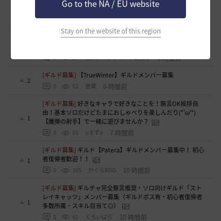
Go to the NA / EU website
バー募集
0
18 分前
0
6
とりぐな
Stay on the website of this region
[意見掲示板]
フィードバック構造そのものへの懸念（サイレ
ント離脱と可視化の限界について）
1
1 時間前
1
26
浅井ジークフリード配信者
[ギルド募集]
【TrueWinter】ギルドメンバー募集
2
6 時間前
0
52
倉葉
[ギルド募集]
好きなキャラで好きなことを！無言OK挨拶自
由！基本ソロだけどたまにおしゃべりを楽しんだり(*'ω'*)
1
【魔弾の射手】で一緒に遊びませんか？
7 時間前
0
55
oすずo
[ギルド募集]
ギルド【Patera】ギルドメンバー募集中！ 初心
者復帰者歓迎！！
1
10 時間前
0
105
かぐらBDO
[ギルド募集]
ギルチャ完全無言推奨・ソロ向けギルド「スト
レイキャッツ」メンバー募集（ギルドボス有・初心者復帰者
1
多数所属・スキル目当て◎）
10 時間前
0
61
くろいばら