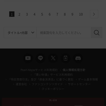
1
2
3
4
5
6
7
8
9
10
next
検
索
Pearl Abyssサービス利用規約
個人情報処理方針
「黒い砂漠」サービス利用規約
「特定商取引法」及び「資金決済法」に基づく表記
ゲーム基本情報
運営会社
ファンコンテンツガイド
サポートセンター
クッキーポリシー
黒い砂漠