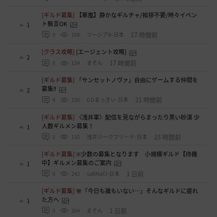
[ギルド募集]
【華嵐】静かなギルチャ/挨拶不要/時々イベン
ト無言OK
1
17 時間前
0
108
リーシアR-日本
[クラス攻略]
[エージェント攻略]
2
17 時間前
0
124
まそん
[ギルド募集]
「サンセットノヴァ」自由にゲームする仲間を
募集‼️
2
21 時間前
4
150
GDまっきぃ-日本
[ギルド募集]
〈浅井軍〉配信を見ながらまったり黒い砂漠 少
人数ギルメン募集！
1
23 時間前
0
135
浅井ジークフリード-日本
[ギルド募集]
※少数の募集となります 小規模ギルド【待機
中】ギルメン募集のご案内
1
1 日前
0
242
saltNaCl-日本
[ギルド募集]
🌸「今日も誰もいない…」そんなギルドに疲れ
た方へ
1
1 日前
0
284
まそん