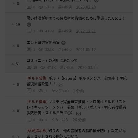
[開催中のイベント] 今週のイベントは？
8
2023.02.28
0
53.1K
黒い砂漠
黒い砂漠が初めての冒険者の皆様のために準備したA to Z！
19
2022.12.21
2
43.2K
黒い砂漠
エント研究室動画集
8
2021.05.12
1
32.3K
黒い砂漠
コミュニティの利用にあたって
51
2020.03.25
18
47.8K
黒い砂漠
[ギルド募集]
ギルド【Patera】ギルドメンバー募集中！ 初心
者復帰者歓迎！！
0
1 分前
0
1
かぐらBDO
[ギルド募集]
ギルチャ完全無言推奨・ソロ向けギルド「スト
レイキャッツ」メンバー募集（ギルドボス有・初心者復帰者
0
多数所属・スキル目当て◎）
26 分前
0
5
くろいばら
[意見掲示板]
釣りの「他の冒険者の船舶搭乗防止」設定が毎
回リセットされる問題について
0