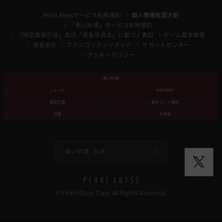
Pearl Abyssサービス利用規約
個人情報処理方針
「黒い砂漠」サービス利用規約
「特定商取引法」及び「資金決済法」に基づく表記
ゲーム基本情報
運営会社
ファンコンテンツガイド
サポートセンター
クッキーポリシー
黒い砂漠
ジャンル
MMORPG
課金形態
基本プレイ無料
対象
全年齢
黒い砂漠 -
日本
© Pearl Abyss Corp. All Rights Reserved.