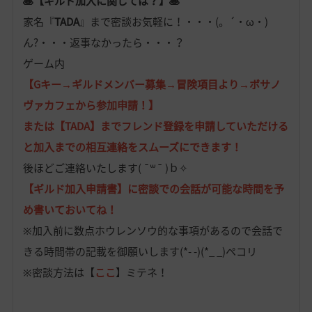
🥞【ギルド加入に関しては？】🥞
家名『
TADA
』まで密談お気軽に！・・・(。´・ω・)
ん?・・・返事なかったら・・・？
ゲーム内
【Gキー→ギルドメンバー募集→冒険項目より→ボサノ
ヴァカフェから参加申請！】
または【TADA】までフレンド登録を申請していただける
と加入までの相互連絡をスムーズにできます！
後ほどご連絡いたします( ¯꒳¯ )ｂ✧
【ギルド加入申請書】に密談での
会話が可能な時間
を予
め書いておいてね！
※加入前に数点ホウレンソウ的な事項があるので会話で
きる時間帯の記載を御願いします(*- -)(*_ _)ペコリ
※密談方法は【
ここ
】ミテネ！