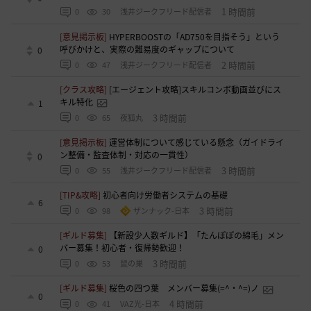
1 時間前
0
30
浅井ジークフリード配信者
[意見掲示板]
HYPERBOOSTの「AD750を目指そう」という
呼びかけと、実際の難易度のギャップについて
0
2 時間前
0
47
浅井ジークフリード配信者
[クラス攻略]
[エージェント攻略]スキルコンボ動画並びにス
キル特化
1
3 時間前
0
65
夜狐丸
[意見掲示板]
運営体制について感じている懸念（ガイドライ
ン整備・監査体制・対応の一貫性）
0
3 時間前
0
55
浅井ジークフリード配信者
[TIP&攻略]
初心者向け労働者システムの基礎
6
3 時間前
0
98
ザンナック-日本
[ギルド募集]
【新設少人数ギルド】「たんぽぽの綿毛」メン
バー募集！初心者・復帰勢歓迎！
0
3 時間前
0
53
鼠の巣
[ギルド募集]
桜色の四つ葉 メンバー募集(=^・^=)ノ
0
4 時間前
0
41
VAZ光-日本