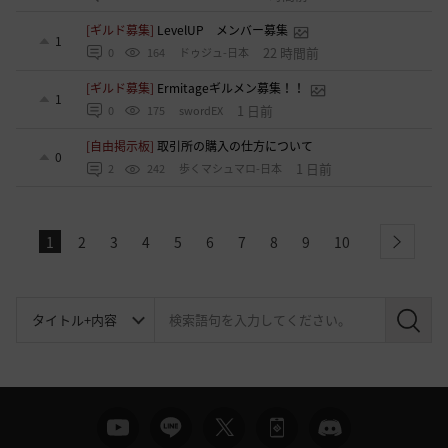
[ギルド募集]
LevelUP メンバー募集
1
22 時間前
0
164
ドゥジュ-日本
[ギルド募集]
Ermitageギルメン募集！！
1
1 日前
0
175
swordEX
[自由掲示板]
取引所の購入の仕方について
0
1 日前
2
242
歩くマシュマロ-日本
1
2
3
4
5
6
7
8
9
10
next
検
索