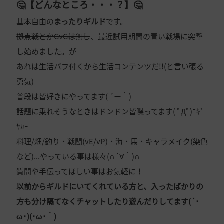
🤔【どんなところ・・・？】🤔
基本自由の
まったりギルド
です。
拠点戦とかGvGは無し
、最近試用期間の青い戦場に突撃
し始めました。が
あれは生活バフ付くから生活コンテンツだ!!(と言い張る
勇気)
普段は皆好きにやってます( ´ー｀)
話題に乗れそうなときはドンドン皆喋ってます( ﾟДﾟ)ﾆｷﾞ
ﾔｶｰ
料理/畑/釣り・戦闘(vE/vP)・海・馬・キャラメイク(染色
など)...やっている事は様々(∩´∀｀)∩
質問や手伝ってほしい事はお気軽に！
以前からギルドにいてくれている方と、入ったばかりの
方も分け隔てなくチャットしたり遊んだりしてます(´･
ω･)(･ω･｀)