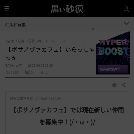
全
体
ギルド募集
#生活
#航海
#冒険
#ギルド
#パーティ
【ボサノヴァカフェ】いらっしゃい(( ´_ゝ｀)
っ☕
TADA-日本
2026.06.08 19:29
3313
0
2
共有する
お
気
最近の修正日時 :
2026.06.08 19:29
に
入
【ボサノヴァカフェ】では現在新しい仲間
り
を募集中！(/・ω・)/