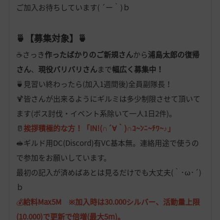
ご加入お待ちしています( ´ー｀)ｂ
🍵【募集対象】🍵
☕さっき
作ったばかりのご新規さん
から
浦島太郎の復帰
さん
、
現役バリバリさん
まで
幅広く募集中！
🍵見習い終わったら(加入1週間後)全員副隊長！
🍹皆さんが出来るようにギルミは多少制限させて頂いて
ます(ボス討伐・イベント系除いて一人1日2件)。
🥛
挨拶積極的な方！「IN!(∩´∀｀)∩ｺ~ﾝﾆ~ﾁﾜ~♪」
🥪ギルド用DC(Discord)有VC基本無。連絡用途で使うの
で参加をお願いしています。
最初の記入が済めばあとは見るだけでも大丈夫(｀･ω･´)
ｂ
💰
給料Max5M ※加入時は30.000シルバー、活動量上限
(10.000)で更新で倍増(最大5m)。