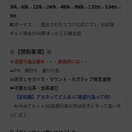
30k→60k→120k→240k→480k→960k→1.92m→3.84m→
5m
💵
ボーナス： 提出されたスコアに応じて1～10段階
ギルド資金が6G貯まったら日曜支給
🚨
【禁則事項】
🚨
🍪
迷惑行為全般✖・・・具体的には・・
🚓PK、横狩り、煽り行為
🍰悪質な
セクハラ・マウント・ネガティブ発言連発
📯不要な白茶・全茶連打
【豆知識】アカネってどんな人?迷惑行為って何?
Arsha(アルシャ)は迷惑行為以外は好きにやって良いぞ
ぃ( ﾟДﾟ)