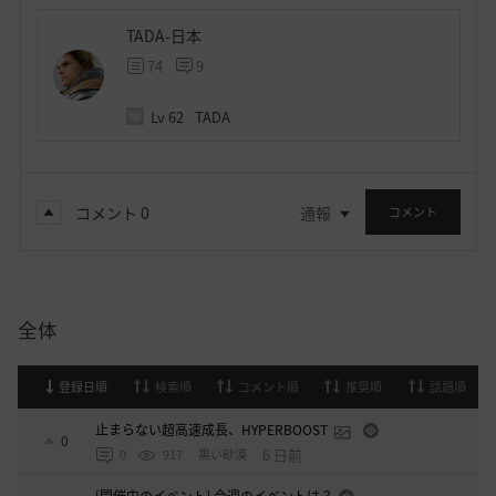
TADA-日本
74
9
Lv
62
TADA
コメント
0
通報
コメント
全体
登録日順
検索順
コメント順
推奨順
話題順
止まらない超高速成長、HYPERBOOST
0
6 日前
0
917
黒い砂漠