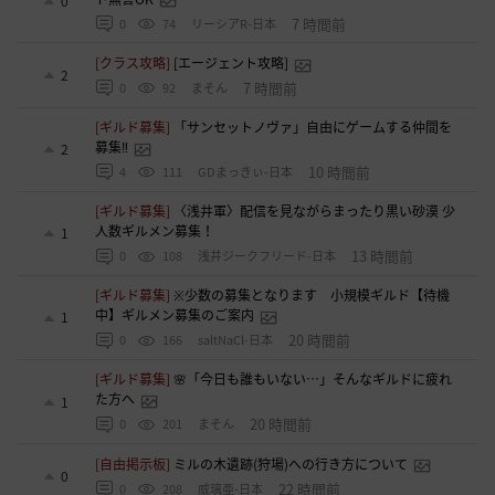
0
7 時間前
0
74
リーシアR-日本
[クラス攻略]
[エージェント攻略]
2
7 時間前
0
92
まそん
[ギルド募集]
「サンセットノヴァ」自由にゲームする仲間を
募集‼️
2
10 時間前
4
111
GDまっきぃ-日本
[ギルド募集]
〈浅井軍〉配信を見ながらまったり黒い砂漠 少
人数ギルメン募集！
1
13 時間前
0
108
浅井ジークフリード-日本
[ギルド募集]
※少数の募集となります 小規模ギルド【待機
中】ギルメン募集のご案内
1
20 時間前
0
166
saltNaCl-日本
[ギルド募集]
🌸「今日も誰もいない…」そんなギルドに疲れ
た方へ
1
20 時間前
0
201
まそん
[自由掲示板]
ミルの木遺跡(狩場)への行き方について
0
22 時間前
0
208
威璃亜-日本