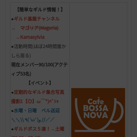
【簡単なギルド情報！】
●
ギルド基盤チャンネル
→
マゴリア(Magoria)
→Kamasylvia
●活動時間(ほぼ24時間誰か
しら居る)
現在メンバー90/100(アクテ
ィブ53名)
【イベント】
●
定期的なギルド集合写真
撮影Σ【◎】ω￣*)ﾊﾟｼｬ
●
水曜・日曜 ベル送迎
＼＼\\ ٩( 'ω' )و //／／
●
ギルドボス５連！→土曜