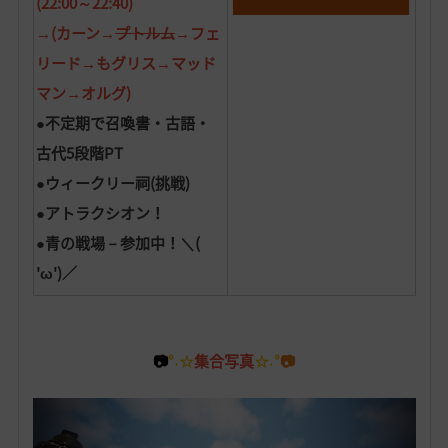
(22:00～22:40)
→(カーン→
プトルム
→フェ
リード→もグリス→マッド
マン→オルグ)
●
不定期で
召喚書・古語・
古代5段階PT
●ウィークリー祠(挑戦)
●アトラクシオン！
●青の戦場－参加中！＼(
'ω')／
📷
°˖☆
集合写真
☆˖°
📷