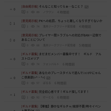
[自由掲示板]
そんなこと知ってらぁ…なこと？
0
4 時間前
0
89
ノウワン
[意見掲示板]
PKへの処罰、ちょっと厳しくなりすぎてないか
1
4 時間前
1
74
浅井ジークフリード配信者
[意見掲示板]
プレイヤー間トラブルへの対応がBAN一辺倒で
あることについて
0
5 時間前
0
68
浅井ジークフリード配信者
[ギルド募集]
まだまだメンバー募集中です！ ギルド アル
ストロメリア
0
6 時間前
0
74
フォンバルト
[ギルド募集]
あなたのプレースタイルで遊んでﾆｬﾝｺ💛にゃん
こ倶楽部(=^・^=)
0
6 時間前
0
57
ぱるる
[ギルド募集]
完全初心者です！ギルド探してます！
1
6 時間前
1
92
けーとら
[ギルド募集]
【華嵐】静かなギルチャ/挨拶不要/時々イベン
ト無言OK