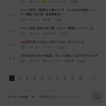
1 日前
1
326
ザンナック-日本
[ギルド募集]
【新設少人数ギルド】「たんぽぽの綿毛」メン
バー募集！初心者・復帰勢歓迎！
1
1 日前
0
262
鼠の巣
[ギルド募集]
桜色の四つ葉 メンバー募集(=^・^=)ノ
1
1 日前
0
243
VAZ光-日本
[自由掲示板]
そんなこと知ってらぁ…なこと？
1
1 日前
0
293
ノウワン
[意見掲示板]
PKへの処罰、ちょっと厳しくなりすぎてないか
4
1 日前
4
248
浅井ジークフリード配信者
1
2
3
4
5
6
7
8
9
10
next
検
索