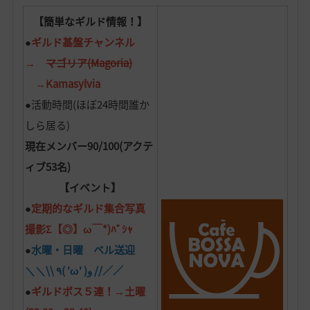
【簡単なギルド情報！】
●
ギルド基盤チャンネル
→
マゴリア(Magoria)
→Kamasylvia
●活動時間(ほぼ24時間誰か
しら居る)
現在メンバー90/100(アクテ
ィブ53名)
【イベント】
●
定期的なギルド集合写真
撮影Σ【◎】ω￣*)ﾊﾟｼｬ
●
水曜・日曜 ベル送迎
＼＼\\ ٩( 'ω' )و //／／
●
ギルドボス５連！→土曜