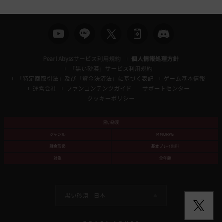
Pearl Abyssサービス利用規約
個人情報処理方針
「黒い砂漠」サービス利用規約
「特定商取引法」及び「資金決済法」に基づく表記
ゲーム基本情報
運営会社
ファンコンテンツガイド
サポートセンター
クッキーポリシー
黒い砂漠
ジャンル
MMORPG
課金形態
基本プレイ無料
対象
全年齢
黒い砂漠 -
日本