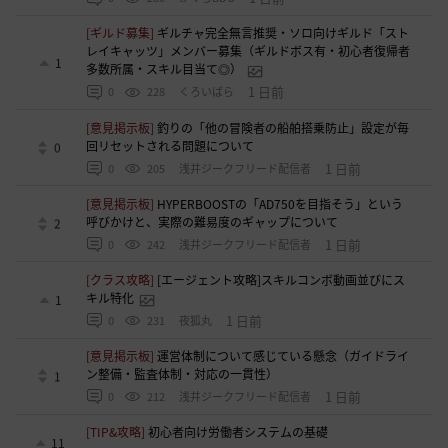
[ギルド募集]
ギルチャ完全無言推奨・ソロ向けギルド「スト
レイキャッツ」メンバー募集（ギルドボス有・初心者復帰者
1
多数所属・スキル目当て◎）
1 日前
0
228
くろいばら
[意見掲示板]
釣りの「他の冒険者の船舶搭乗防止」設定が毎
回リセットされる問題について
0
1 日前
0
205
浅井ジークフリード配信者
[意見掲示板]
HYPERBOOSTの「AD750を目指そう」という
呼びかけと、実際の難易度のギャップについて
2
1 日前
0
242
浅井ジークフリード配信者
[クラス攻略]
[エージェント攻略]スキルコンボ動画並びにス
キル特化
1
1 日前
0
231
夜狐丸
[意見掲示板]
運営体制について感じている懸念（ガイドライ
ン整備・監査体制・対応の一貫性）
1
1 日前
0
212
浅井ジークフリード配信者
[TIP&攻略]
初心者向け労働者システムの基礎
11