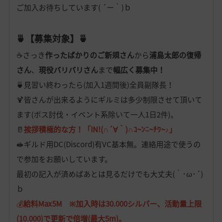
ご加入お待ちしています( ´ー｀)ｂ
🍵【募集対象】🍵
☕さっき
作ったばかりのご新規さん
から
浦島太郎の復帰
さん
、
現役バリバリさん
まで
幅広く募集中！
🍵見習い終わったら(加入1週間後)全員副隊長！
🍹皆さんが出来るようにギルミは多少制限させて頂いて
ます(ボス討伐・イベント系除いて一人1日2件)。
🥛
挨拶積極的な方！「IN!(∩´∀｀)∩ｺ~ﾝﾆ~ﾁﾜ~♪」
🥪ギルド用DC(Discord)有VC基本無。連絡用途で使うの
で参加をお願いしています。
最初の記入が済めばあとは見るだけでも大丈夫(｀･ω･´)
ｂ
💰
給料Max5M ※加入時は30.000シルバー、活動量上限
(10.000)で更新で倍増(最大5m)。