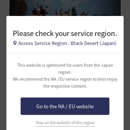
Please check your service region.
Access Service Region : Black Desert (Japan)
This website is optimized for users from the Japan
region.
We recommend the NA / EU service region to best enjoy
the respective content.
Go to the NA / EU website
2
Stay on the website of this region