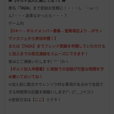
🥞【ギルド加入に関しては？】🥞
家名『
TADA
』まで密談お気軽に！・・・(。´・ω・)
ん?・・・返事なかったら・・・？
ゲーム内
【Gキー→ギルドメンバー募集→冒険項目より→ボサノ
ヴァカフェから参加申請！】
または【TADA】までフレンド登録を申請していただける
と加入までの相互連絡をスムーズにできます！
後ほどご連絡いたします( ¯꒳¯ )ｂ✧
【ギルド加入申請書】に密談での
会話が可能な時間
を予
め書いておいてね！
※加入前に数点ホウレンソウ的な事項があるので会話で
きる時間帯の記載を御願いします(*- -)(*_ _)ペコリ
※密談方法は【
ここ
】ミテネ！