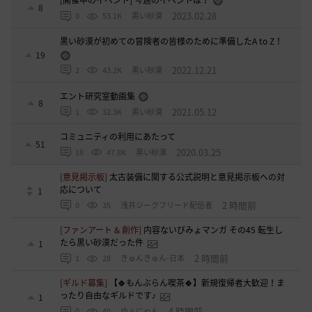
[開催中のイベント] 今週のイベントは？
8
2023.02.28
0
53.1K
黒い砂漠
黒い砂漠が初めての冒険者の皆様のために準備したA to Z！
19
2022.12.21
2
43.2K
黒い砂漠
エント研究室動画集
8
2021.05.12
1
32.3K
黒い砂漠
コミュニティの利用にあたって
51
2020.03.25
18
47.8K
黒い砂漠
[意見掲示板]
太古装備に関する公式説明と意見掲示板への対
応について
1
2 時間前
0
35
浅井ジークフリード配信者
[ファンアート & 創作]
内容ないびみょマンガ その45 転生し
たら黒い砂漠だった件
1
2 時間前
1
28
きゅんきゅん-日本
[ギルド募集]
【🍀もんぶらん喫茶🍀】新規復帰者大歓迎！ま
ったり自由なギルドです♪
1
4 時間前
0
40
ゆぅにゃん