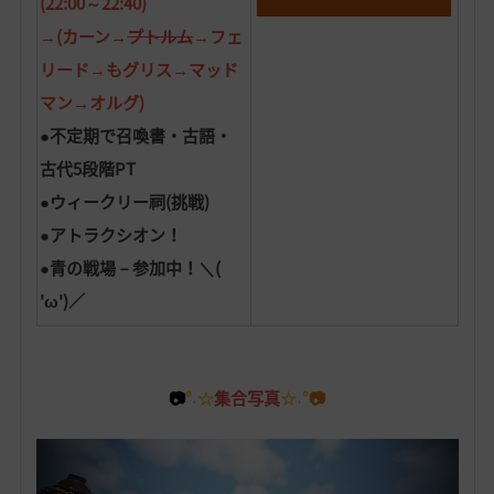
(22:00～22:40)
→(カーン→
プトルム
→フェ
リード→もグリス→マッド
マン→オルグ)
●
不定期で
召喚書・古語・
古代5段階PT
●ウィークリー祠(挑戦)
●アトラクシオン！
●青の戦場－参加中！＼(
'ω')／
📷
°˖☆
集合写真
☆˖°
📷