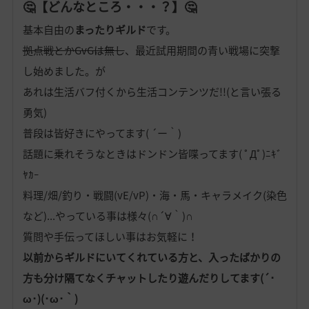
🤔【どんなところ・・・？】🤔
基本自由の
まったりギルド
です。
拠点戦とかGvGは無し
、最近試用期間の青い戦場に突撃
し始めました。が
あれは生活バフ付くから生活コンテンツだ!!(と言い張る
勇気)
普段は皆好きにやってます( ´ー｀)
話題に乗れそうなときはドンドン皆喋ってます( ﾟДﾟ)ﾆｷﾞ
ﾔｶｰ
料理/畑/釣り・戦闘(vE/vP)・海・馬・キャラメイク(染色
など)...やっている事は様々(∩´∀｀)∩
質問や手伝ってほしい事はお気軽に！
以前からギルドにいてくれている方と、入ったばかりの
方も分け隔てなくチャットしたり遊んだりしてます(´･
ω･)(･ω･｀)