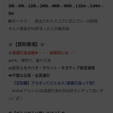
30k→60k→120k→240k→480k→960k→1.92m→3.84m→
5m
💵
ボーナス： 提出されたスコアに応じて1～10段階
ギルド資金が6G貯まったら日曜支給
🚨
【禁則事項】
🚨
🍪
迷惑行為全般✖・・・具体的には・・
🚓PK、横狩り、煽り行為
🍰悪質な
セクハラ・マウント・ネガティブ発言連発
📯不要な白茶・全茶連打
【豆知識】アカネってどんな人?迷惑行為って何?
Arsha(アルシャ)は迷惑行為以外は好きにやって良いぞ
ぃ( ﾟДﾟ)