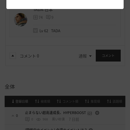
TADA-日本
74
9
Lv
62
TADA
コメント
0
通報
コメント
全体
登録日順
検索順
コメント順
推奨順
話題順
止まらない超高速成長、HYPERBOOST
0
7 日前
0
968
黒い砂漠