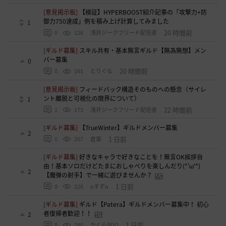
[意見掲示板]
【検証】HYPERBOOST紹介記事の「攻撃力+防
御力750達成」例を積み上げ計算してみました
1
20 時間前
0
126
浅井ジークフリード配信者
[ギルド募集]
スキル共有・基本無言ギルド【無為無想】メン
バー募集
0
20 時間前
0
161
とりぐな
[意見掲示板]
フィードバック構造そのものへの懸念（サイレ
ント離脱と可視化の限界について）
1
22 時間前
1
173
浅井ジークフリード配信者
[ギルド募集]
【TrueWinter】ギルドメンバー募集
2
1 日前
0
207
倉葉
[ギルド募集]
好きなキャラで好きなことを！無言OK挨拶自
由！基本ソロだけどたまにおしゃべりを楽しんだり(*'ω'*)
2
【魔弾の射手】で一緒に遊びませんか？
1 日前
0
226
oすずo
[ギルド募集]
ギルド【Patera】ギルドメンバー募集中！ 初心
者復帰者歓迎！！
2
1 日前
0
280
かぐらBDO