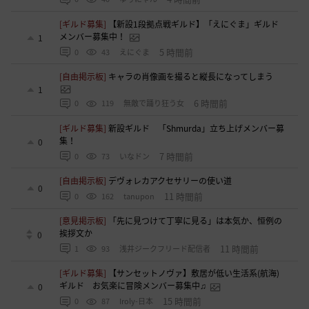
[ギルド募集]
【新設1段拠点戦ギルド】「えにぐま」ギルド
メンバー募集中！
1
5 時間前
0
43
えにぐま
[自由掲示板]
キャラの肖像画を撮ると縦長になってしまう
1
6 時間前
0
119
無敵で踊り狂う女
[ギルド募集]
新設ギルド 「Shmurda」立ち上げメンバー募
集！
0
7 時間前
0
73
いなドン
[自由掲示板]
デヴォレカアクセサリーの使い道
0
11 時間前
0
162
tanupon
[意見掲示板]
「先に見つけて丁寧に見る」は本気か、恒例の
挨拶文か
0
11 時間前
1
93
浅井ジークフリード配信者
[ギルド募集]
【サンセットノヴァ】敷居が低い生活系(航海)
ギルド お気楽に冒険メンバー募集中♫
0
15 時間前
0
87
Iroly-日本