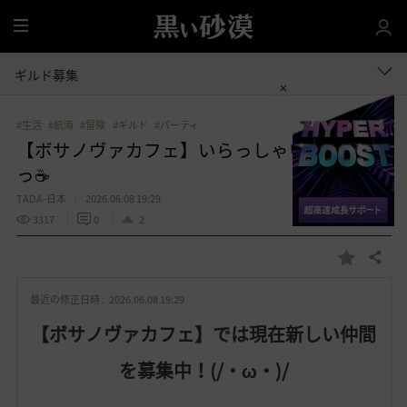
全
体
ギルド募集
#生活
#航海
#冒険
#ギルド
#パーティ
【ボサノヴァカフェ】いらっしゃい(( ´_ゝ｀)
っ☕
TADA-日本
2026.06.08 19:29
3317
0
2
共有する
お
気
最近の修正日時 :
2026.06.08 19:29
に
入
【ボサノヴァカフェ】では現在新しい仲間
り
を募集中！(/・ω・)/