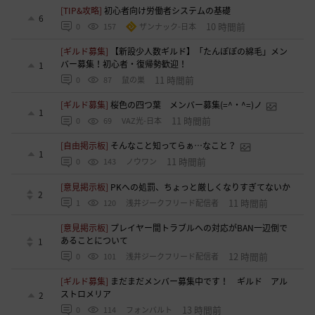
[TIP&攻略]
初心者向け労働者システムの基礎
6
10 時間前
0
157
ザンナック-日本
[ギルド募集]
【新設少人数ギルド】「たんぽぽの綿毛」メン
バー募集！初心者・復帰勢歓迎！
1
11 時間前
0
87
鼠の巣
[ギルド募集]
桜色の四つ葉 メンバー募集(=^・^=)ノ
1
11 時間前
0
69
VAZ光-日本
[自由掲示板]
そんなこと知ってらぁ…なこと？
1
11 時間前
0
143
ノウワン
[意見掲示板]
PKへの処罰、ちょっと厳しくなりすぎてないか
2
11 時間前
1
120
浅井ジークフリード配信者
[意見掲示板]
プレイヤー間トラブルへの対応がBAN一辺倒で
あることについて
1
12 時間前
0
101
浅井ジークフリード配信者
[ギルド募集]
まだまだメンバー募集中です！ ギルド アル
ストロメリア
2
13 時間前
0
114
フォンバルト