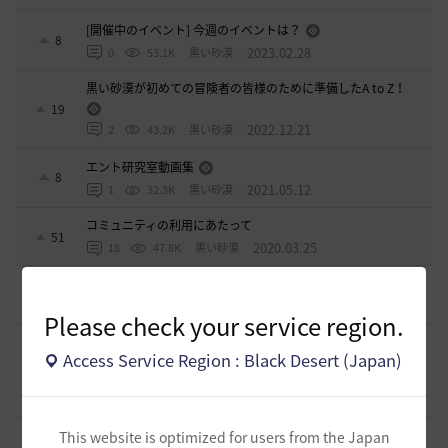
[開催中のイベント] 今週のイベントは？
8
2023.02.28
0
53.1K
黒い砂漠
黒い砂漠が初めての冒険者の皆様のために準備したA to Z！
19
2022.12.21
2
43.2K
黒い砂漠
エント研究室動画集
8
2021.05.12
1
32.3K
黒い砂漠
コミュニティの利用にあたって
51
2020.03.25
18
47.8K
黒い砂漠
[ギルド募集]
【TrueWinter】ギルドメンバー募集
2
4 時間前
0
41
倉葉
Please check your service region.
[ギルド募集]
好きなキャラで好きなことを！無言OK挨拶自
Access Service Region : Black Desert (Japan)
由！基本ソロだけどたまにおしゃべりを楽しんだり(*'ω'*)
1
【魔弾の射手】で一緒に遊びませんか？
4 時間前
0
36
oすずo
This website is optimized for users from the Japan
[ギルド募集]
ギルド【Patera】ギルドメンバー募集中！ 初心