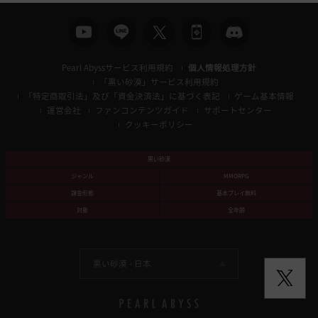
Pearl Abyssサービス利用規約
個人情報処理方針
「黒い砂漠」サービス利用規約
「特定商取引法」及び「資金決済法」に基づく表記
ゲーム基本情報
運営会社
ファンコンテンツガイド
サポートセンター
クッキーポリシー
黒い砂漠
ジャンル
MMORPG
課金形態
基本プレイ無料
対象
全年齢
黒い砂漠 -
日本