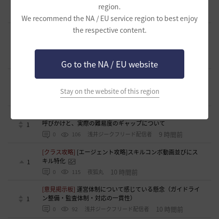
者復帰者歓迎！！
1
region.
7 時間前
0
92
かぐらBDO
We recommend the NA / EU service region to best enjoy
the respective content.
[ギルド募集]
ギルチャ完全無言推奨・ソロ向けギルド「スト
レイキャッツ」メンバー募集（ギルドボス有・初心者復帰者
1
多数所属・スキル目当て◎）
7 時間前
0
54
くろいばら
Go to the NA / EU website
[意見掲示板]
釣りの「他の冒険者の船舶搭乗防止」設定が毎
回リセットされる問題について
0
Stay on the website of this region
8 時間前
0
80
浅井ジークフリード配信者
[意見掲示板]
HYPERBOOSTの「AD750を目指そう」という
呼びかけと、実際の難易度のギャップについて
1
9 時間前
0
106
浅井ジークフリード配信者
[クラス攻略]
[エージェント攻略]スキルコンボ動画並びにス
キル特化
1
10 時間前
0
115
夜狐丸
[意見掲示板]
運営体制について感じている懸念（ガイドライ
ン整備・監査体制・対応の一貫性）
1
10 時間前
0
92
浅井ジークフリード配信者