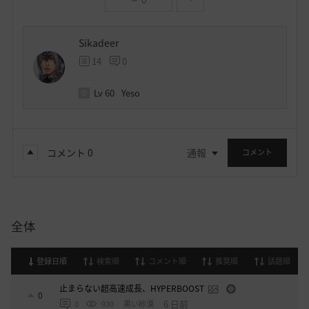
Sikadeer
14
0
Lv
60
Yeso
コメント
0
通報
コメント
全体
登録日順
検索順
コメント順
推奨順
話題順
止まらない超高速成長、HYPERBOOST
0
6 日前
0
930
黒い砂漠