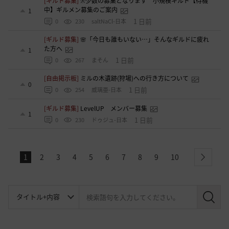
[ギルド募集]
※少数の募集となります 小規模ギルド【待機
中】ギルメン募集のご案内
1
1 日前
0
230
saltNaCl-日本
[ギルド募集]
🌸「今日も誰もいない…」そんなギルドに疲れ
た方へ
1
1 日前
0
267
まそん
[自由掲示板]
ミルの木遺跡(狩場)への行き方について
0
1 日前
0
254
威璃亜-日本
[ギルド募集]
LevelUP メンバー募集
1
1 日前
0
230
ドゥジュ-日本
1
2
3
4
5
6
7
8
9
10
next
検
索