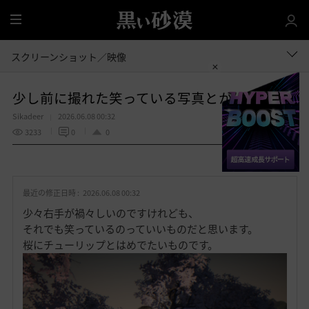
全
体
スクリーンショット／映像
少し前に撮れた笑っている写真とか
Sikadeer
2026.06.08 00:32
3233
0
0
共有する
お
気
最近の修正日時 :
2026.06.08 00:32
に
入
少々右手が禍々しいのですけれども、
り
それでも笑っているのっていいものだと思います。
桜にチューリップとはめでたいものです。