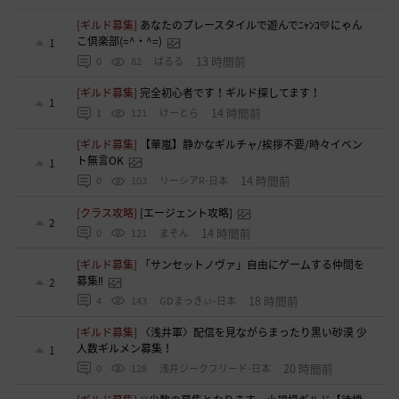
[ギルド募集]
あなたのプレースタイルで遊んでﾆｬﾝｺ💛にゃん
こ倶楽部(=^・^=)
1
13 時間前
0
82
ぱるる
[ギルド募集]
完全初心者です！ギルド探してます！
1
14 時間前
1
121
けーとら
[ギルド募集]
【華嵐】静かなギルチャ/挨拶不要/時々イベン
ト無言OK
1
14 時間前
0
103
リーシアR-日本
[クラス攻略]
[エージェント攻略]
2
14 時間前
0
121
まそん
[ギルド募集]
「サンセットノヴァ」自由にゲームする仲間を
募集‼️
2
18 時間前
4
143
GDまっきぃ-日本
[ギルド募集]
〈浅井軍〉配信を見ながらまったり黒い砂漠 少
人数ギルメン募集！
1
20 時間前
0
128
浅井ジークフリード-日本