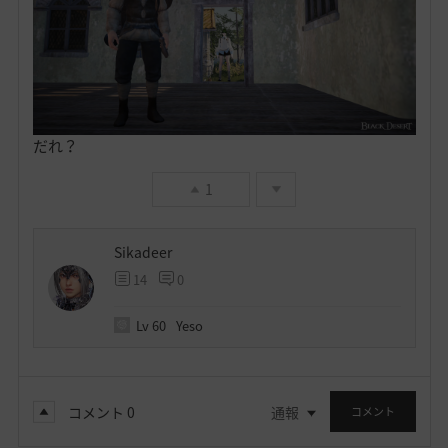
だれ？
1
Sikadeer
14
0
Lv
60
Yeso
コメント
0
通報
コメント