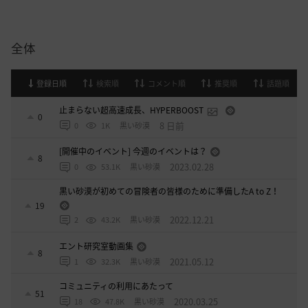
全体
登録日順
検索順
コメント順
推奨順
話題順
止まらない超高速成長、HYPERBOOST
0
8 日前
0
1K
黒い砂漠
[開催中のイベント] 今週のイベントは？
8
2023.02.28
0
53.1K
黒い砂漠
黒い砂漠が初めての冒険者の皆様のために準備したA to Z！
19
2022.12.21
2
43.2K
黒い砂漠
エント研究室動画集
8
2021.05.12
1
32.3K
黒い砂漠
コミュニティの利用にあたって
51
2020.03.25
18
47.8K
黒い砂漠