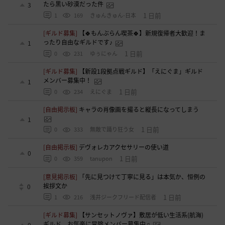
たら黒い砂漠だった件
3
1 日前
1
169
きゅんきゅん-日本
[ギルド募集]
【🍀もんぶらん喫茶🍀】新規復帰者大歓迎！ま
ったり自由なギルドです♪
1
1 日前
0
231
ゆぅにゃん
[ギルド募集]
【新設1段拠点戦ギルド】「えにぐま」ギルド
メンバー募集中！
1
1 日前
0
234
えにぐま
[自由掲示板]
キャラの肖像画を撮ると縦長になってしまう
1
1 日前
0
333
無敵で踊り狂う女
[自由掲示板]
デヴォレカアクセサリーの使い道
0
1 日前
0
359
tanupon
[意見掲示板]
「先に見つけて丁寧に見る」は本気か、恒例の
挨拶文か
0
1 日前
1
216
浅井ジークフリード配信者
[ギルド募集]
【サンセットノヴァ】敷居が低い生活系(航海)
ギルド お気楽に冒険メンバー募集中♫
0