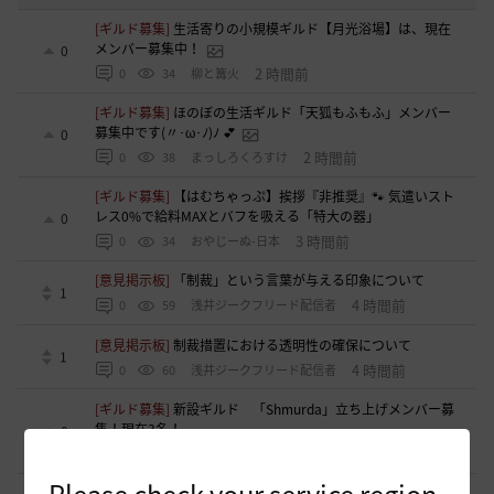
[ギルド募集]
生活寄りの小規模ギルド【月光浴場】は、現在
メンバー募集中！
0
2 時間前
0
34
柳と篝火
[ギルド募集]
ほのぼの生活ギルド「天狐もふもふ」メンバー
募集中です(〃･ω･ﾉ)ﾉ 💕
0
2 時間前
0
38
まっしろくろすけ
[ギルド募集]
【はむちゃっぷ】挨拶『非推奨』🐾 気遣いスト
レス0%で給料MAXとバフを吸える「特大の器」
0
3 時間前
0
34
おやじーぬ-日本
[意見掲示板]
「制裁」という言葉が与える印象について
1
4 時間前
0
59
浅井ジークフリード配信者
[意見掲示板]
制裁措置における透明性の確保について
1
4 時間前
0
60
浅井ジークフリード配信者
[ギルド募集]
新設ギルド 「Shmurda」立ち上げメンバー募
集！現在3名！
0
5 時間前
0
60
いなドン
Please check your service region.
[意見掲示板]
「ねんどろいど ウサ」の制作過程に関する広