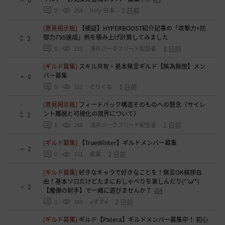
1 日前
0
254
Iroly-日本
[意見掲示板]
【検証】HYPERBOOST紹介記事の「攻撃力+防
御力750達成」例を積み上げ計算してみました
2
1 日前
0
222
浅井ジークフリード配信者
[ギルド募集]
スキル共有・基本無言ギルド【無為無想】メン
バー募集
0
1 日前
0
312
とりぐな
[意見掲示板]
フィードバック構造そのものへの懸念（サイレ
ント離脱と可視化の限界について）
2
1 日前
1
265
浅井ジークフリード配信者
[ギルド募集]
【TrueWinter】ギルドメンバー募集
2
2 日前
0
331
倉葉
[ギルド募集]
好きなキャラで好きなことを！無言OK挨拶自
由！基本ソロだけどたまにおしゃべりを楽しんだり(*'ω'*)
2
【魔弾の射手】で一緒に遊びませんか？
2 日前
0
346
oすずo
[ギルド募集]
ギルド【Patera】ギルドメンバー募集中！ 初心