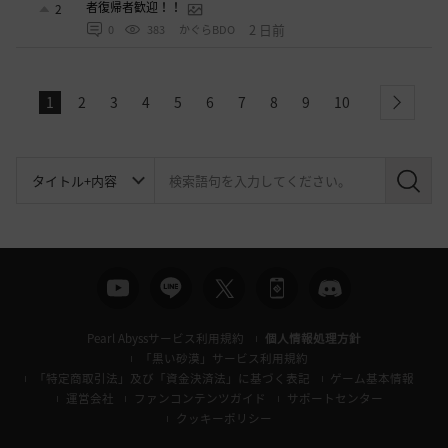
者復帰者歓迎！！
2
2 日前
0
383
かぐらBDO
1
2
3
4
5
6
7
8
9
10
next
検
索
Pearl Abyssサービス利用規約
個人情報処理方針
「黒い砂漠」サービス利用規約
「特定商取引法」及び「資金決済法」に基づく表記
ゲーム基本情報
運営会社
ファンコンテンツガイド
サポートセンター
クッキーポリシー