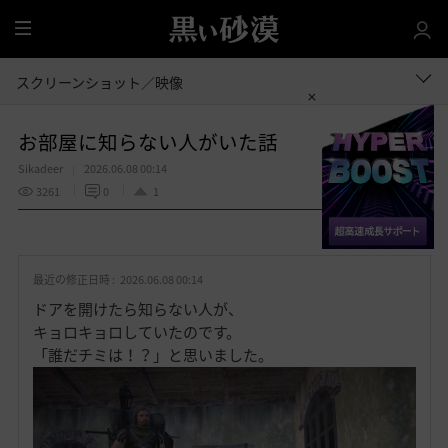
全
体
スクリーンショット／映像
お部屋に知らない人がいた話
Sikadeer
2026.06.08 00:14
3261
0
1
共有する
お
気
最近の修正日時 :
2026.06.08 00:14
に
入
ドアを開けたら知らない人が、
り
キョロキョロしていたのです。
「誰だチミは！？」と思いました。