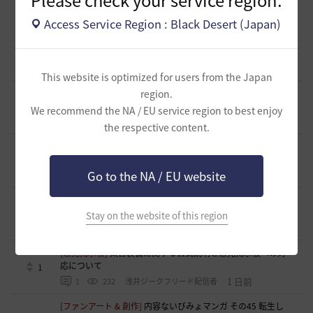
報・情報開示について（提案）
0
Access Service Region : Black Desert (Japan)
11 時間前
0
92
浅井ジークフリード配信者
[ギルド募集]
小型ギルド【KeepOn】ギルメン募集です
0
19 時間前
0
237
シアラナーザ-日本
This website is optimized for users from the Japan
region.
[ギルド募集]
◇🔶【SOLATIO】メンバー募集!新規復帰者さん
も歓迎！🔶◇
0
We recommend the NA / EU service region to best enjoy
19 時間前
0
183
たりほー-日本
the respective content.
[ギルド募集]
【夢の結びめ】ワイワイ楽しめるメンバー募集
中！🩷🧡💛💚💙🩵💜
0
Go to the NA / EU website
20 時間前
0
198
花ノひろみん
[ギルド募集]
【クラバート】初心者、復帰、ベテラン、移
籍、チャットが苦手な方も歓迎致します
0
Stay on the website of this region
20 時間前
0
184
xマキナx-日本
[意見掲示板]
太古装備に関する公式説明と意見掲示板への対
応について
1
1 日前
1
232
浅井ジークフリード配信者
[ファンアート & 創作]
内容ないびみょマンガ その45 転生し