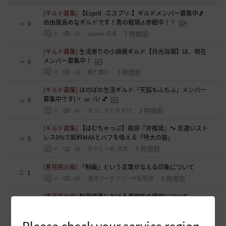
[ギルド募集]
【Esprit -エスプリ-】ギルドメンバー募集中🎵
自由度高めなギルドです！青の戦場⚓参戦中！！
0
1 時間前
0
10
aquria-日本
[ギルド募集]
生活寄りの小規模ギルド【月光浴場】は、現在
メンバー募集中！
0
3 時間前
0
43
柳と篝火
[ギルド募集]
ほのぼの生活ギルド「天狐もふもふ」メンバー
募集中です(〃･ω･ﾉ)ﾉ 💕
0
3 時間前
0
46
まっしろくろすけ
[ギルド募集]
【はむちゃっぷ】挨拶『非推奨』🐾 気遣いスト
レス0%で給料MAXとバフを吸える「特大の器」
0
4 時間前
0
38
おやじーぬ-日本
[意見掲示板]
「制裁」という言葉が与える印象について
1
5 時間前
0
65
浅井ジークフリード配信者
[意見掲示板]
制裁措置における透明性の確保について
1
5 時間前
0
65
浅井ジークフリード配信者
Please check your service region.
[ギルド募集]
新設ギルド 「Shmurda」立ち上げメンバー募