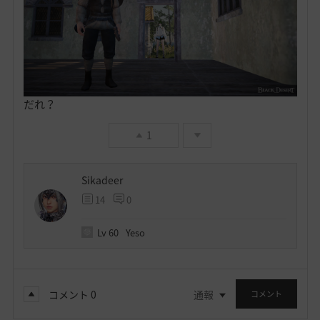
だれ？
1
Sikadeer
14
0
Lv
60
Yeso
コメント
0
通報
コメント