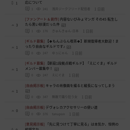
応について
1
1 日前
1
241
浅井ジークフリード配信者
[ファンアート & 創作]
内容ないびみょマンガ その45 転生し
たら黒い砂漠だった件
3
1 日前
1
176
きゅんきゅん-日本
[ギルド募集]
【🍀もんぶらん喫茶🍀】新規復帰者大歓迎！ま
ったり自由なギルドです♪
1
1 日前
0
247
ゆぅにゃん
[ギルド募集]
【新設1段拠点戦ギルド】「えにぐま」ギルド
メンバー募集中！
1
1 日前
0
247
えにぐま
[自由掲示板]
キャラの肖像画を撮ると縦長になってしまう
1
1 日前
0
347
無敵で踊り狂う女
[自由掲示板]
デヴォレカアクセサリーの使い道
0
1 日前
0
376
tanupon
[意見掲示板]
「先に見つけて丁寧に見る」は本気か、恒例の
挨拶文か
0