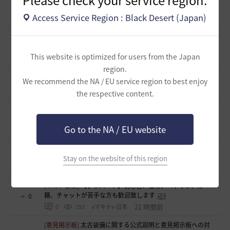
集！現在3名！
0
Access Service Region : Black Desert (Japan)
7 時間前
0
65
いなドン
[意見掲示板]
「ねんどろいど ウサ」の制作過程に関する広
報・情報開示について（提案）
0
This website is optimized for users from the Japan
12 時間前
0
98
浅井ジークフリード配信者
region.
[ギルド募集]
小型ギルド【KeepOn】ギルメン募集です
We recommend the NA / EU service region to best enjoy
0
21 時間前
0
242
シアラナーザ-日本
the respective content.
[ギルド募集]
◇🔶【SOLATIO】メンバー募集!新規復帰者さん
も歓迎！🔶◇
0
Go to the NA / EU website
21 時間前
0
190
たりほー-日本
[ギルド募集]
【夢の結びめ】ワイワイ楽しめるメンバー募集
中！🩷🧡💛💚💙🩵💜
0
Stay on the website of this region
21 時間前
0
207
花ノひろみん
[ギルド募集]
【クラバート】初心者、復帰、ベテラン、移
籍、チャットが苦手な方も歓迎致します
0
21 時間前
0
193
xマキナx-日本
[意見掲示板]
太古装備に関する公式説明と意見掲示板への対