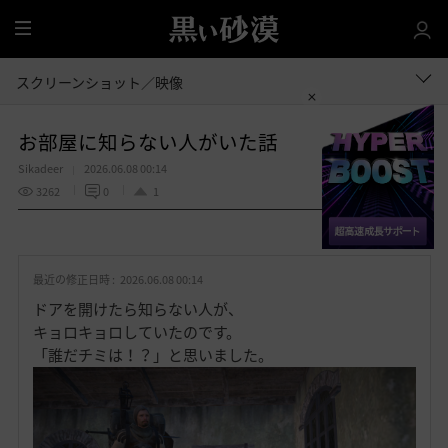
全
体
スクリーンショット／映像
お部屋に知らない人がいた話
Sikadeer
2026.06.08 00:14
3262
0
1
共有する
お
気
最近の修正日時 :
2026.06.08 00:14
に
入
ドアを開けたら知らない人が、
り
キョロキョロしていたのです。
「誰だチミは！？」と思いました。