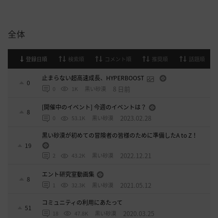
全体
登録日順
検索順
コメント順
推奨順
話題順
止まらない超高速成長、HYPERBOOST
0
8 日前
0
1K
黒い砂漠
[開催中のイベント] 今週のイベントは？
8
2023.02.28
0
53.1K
黒い砂漠
黒い砂漠が初めての冒険者の皆様のために準備したA to Z！
19
2022.12.21
2
43.2K
黒い砂漠
エント研究室動画集
8
2021.05.12
1
32.3K
黒い砂漠
コミュニティの利用にあたって
51
2020.03.25
18
47.8K
黒い砂漠