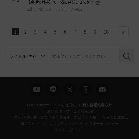
【魔弾の射手】で一緒に遊びませんか？
2 日前
0
352
oすずo
1
2
3
4
5
6
7
8
9
10
next
検
索
Pearl Abyssサービス利用規約
個人情報処理方針
「黒い砂漠」サービス利用規約
「特定商取引法」及び「資金決済法」に基づく表記
ゲーム基本情報
運営会社
ファンコンテンツガイド
サポートセンター
クッキーポリシー