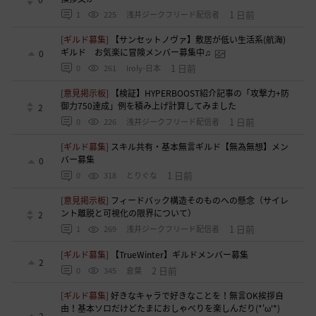
1 日前
1
225
浅井ジークフリード配信者
[ギルド募集]
【サンセットノヴァ】敷居が低い生活系(航海)
ギルド お気楽に冒険メンバー募集中♫
0
1 日前
0
261
Iroly-日本
[意見掲示板]
【検証】HYPERBOOST紹介記事の「攻撃力+防
御力750達成」例を積み上げ計算してみました
2
1 日前
0
226
浅井ジークフリード配信者
[ギルド募集]
スキル共有・基本無言ギルド【無為無想】メン
バー募集
0
1 日前
0
318
とりぐな
[意見掲示板]
フィードバック構造そのものへの懸念（サイレ
ント離脱と可視化の限界について）
2
1 日前
1
269
浅井ジークフリード配信者
[ギルド募集]
【TrueWinter】ギルドメンバー募集
2
2 日前
0
345
倉葉
[ギルド募集]
好きなキャラで好きなことを！無言OK挨拶自
由！基本ソロだけどたまにおしゃべりを楽しんだり(*'ω'*)
2