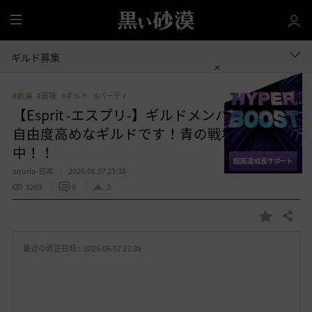
全
体
ギルド募集
#航海
#冒険
#ギルド
#パーティ
【Esprit -エスプリ-】ギルドメンバー募集中🎵
自由度高めなギルドです！青の戦場⚓参戦
中！！
aquria-日本
2026.06.07 23:38
3269
0
2
共有する
お
気
最近の修正日時 :
2026.06.07 23:38
に
入
り