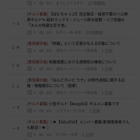
22 時間前
0
325
まっしろくろすけ
[ギルド募集]
【はむちゃっぷ】完全無言・挨拶不要のソロ専
用ギルド🐾 給料マックス・ジュース飲み放題・バフ完備の
0
「大人の快適な空き地」
23 時間前
0
295
おやじーぬ-日本
[意見掲示板]
「制裁」という言葉が与える印象について
6
1 日前
0
300
浅井ジークフリード配信者
[意見掲示板]
制裁措置における透明性の確保について
6
1 日前
0
266
浅井ジークフリード配信者
[意見掲示板]
「ねんどろいど ウサ」の制作過程に関する広
報・情報開示について（提案）
2
1 日前
0
258
浅井ジークフリード配信者
[ギルド募集]
小型ギルド【KeepOn】ギルメン募集です
0
1 日前
0
403
シアラナーザ-日本
[ギルド募集]
◇🔶【SOLATIO】メンバー募集!新規復帰者さん
も歓迎！🔶◇
0
1 日前
0
364
たりほー-日本