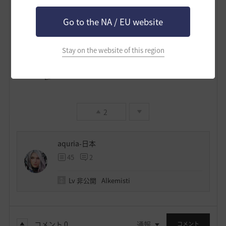
Go to the NA / EU website
Stay on the website of this region
2
aquria-日本
45
2
Lv
非公開
Alkemisti
コメント
0
通報
コメント