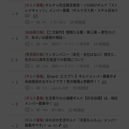
[ギルド募集]
ギルチャ完全無言推奨・ソロ向けギルド「スト
レイキャッツ」メンバー募集（ギルドボス有・スキル目当て
0
◎）
10 時間前
0
98
くろいばら
[自由掲示板]
【二次創作】顎顎たる檻・第三幕 ―野生のバ
グ、あるいは最弱の検証―
1
14 時間前
0
184
浅井ジークフリード配信者
[意見掲示板]
ワンカンパニー（本社・支社はない）理念と、
先日の11周年生放送での表現について
5
17 時間前
0
256
浅井ジークフリード配信者
[ギルド募集]
【Esprit -エスプリ-】ギルドメンバー募集中🎵
自由度高めなギルドです！青の戦場⚓参戦中！！
1
19 時間前
0
311
aquria-日本
[ギルド募集]
生活寄りの小規模ギルド【月光浴場】は、現在
メンバー募集中！
0
22 時間前
0
346
柳と篝火
[ギルド募集]
ほのぼの生活ギルド「天狐もふもふ」メンバー
募集中です(〃･ω･ﾉ)ﾉ 💕
2