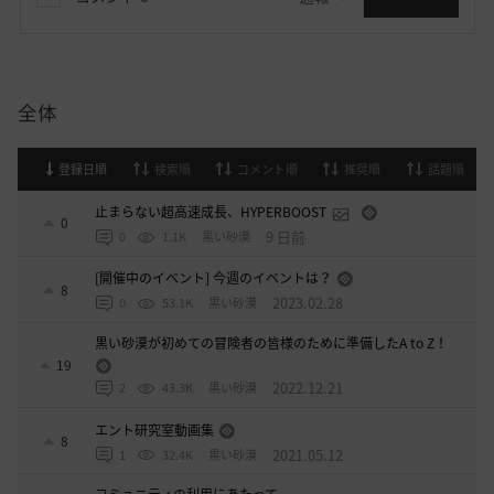
全体
登録日順
検索順
コメント順
推奨順
話題順
止まらない超高速成長、HYPERBOOST
0
9 日前
0
1.1K
黒い砂漠
[開催中のイベント] 今週のイベントは？
8
2023.02.28
0
53.1K
黒い砂漠
黒い砂漠が初めての冒険者の皆様のために準備したA to Z！
19
2022.12.21
2
43.3K
黒い砂漠
エント研究室動画集
8
2021.05.12
1
32.4K
黒い砂漠
コミュニティの利用にあたって