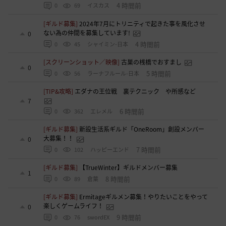
4 時間前
0
69
イスカス
[ギルド募集]
2024年7月にトリニティで起きた事を風化させ
ない為の仲間を募集しています!
0
4 時間前
0
45
シャイミン-日本
[スクリーンショット／映像]
古巣の桟橋でおすまし
0
5 時間前
0
56
ラーナフルール-日本
[TIP&攻略]
エダナの王位戦 裏テクニック や所感など
7
6 時間前
0
362
エレメル
[ギルド募集]
新設生活系ギルド「OneRoom」創設メンバー
大募集！！
0
7 時間前
0
102
ハッピーエンド
[ギルド募集]
【TrueWinter】ギルドメンバー募集
1
8 時間前
0
89
倉葉
[ギルド募集]
Ermitageギルメン募集！やりたいことをやって
楽しくゲームライフ！
0
9 時間前
0
76
swordEX