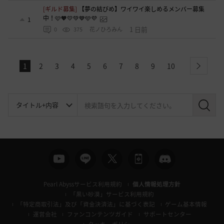
[ギルド募集]
【夢の結びめ】ワイワイ楽しめるメンバー募集
中！🩷🧡💛💚💙🩵💜
1
1 日前
0
375
花ノひろみん
1
2
3
4
5
6
7
8
9
10
next
検
索
Pearl Abyssサービス利用規約
個人情報処理方針
「黒い砂漠」サービス利用規約
「特定商取引法」及び「資金決済法」に基づく表記
ゲーム基本情報
運営会社
ファンコンテンツガイド
サポートセンター