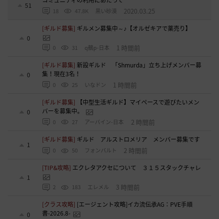
51
2020.03.25
18
47.8K
黒い砂漠
[ギルド募集]
ギルメン募集中～♪【オルゼキアで薬売り】
0
1 時間前
0
31
q鵺p-日本
[ギルド募集]
新設ギルド 「Shmurda」立ち上げメンバー募
集！現在3名！
0
1 時間前
0
25
いなドン
[ギルド募集]
【中型生活ギルド】マイペースで遊びたいメン
バーを募集中。
0
2 時間前
0
27
アーバイン-日本
[ギルド募集]
ギルド アルストロメリア メンバー募集です
1
2 時間前
0
50
フォンバルト
[TIP&攻略]
エクレタアクセについて ３１５スタックチャレ
1
3 時間前
2
183
エレメル
[クラス攻略]
[エージェント攻略]イカ流伝承AG：PVE手順
書-2026.8-
0