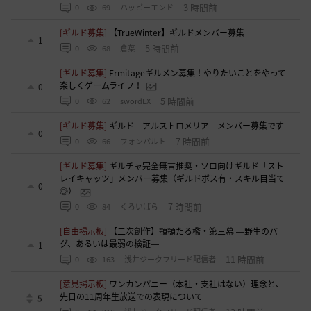
3 時間前
0
69
ハッピーエンド
[ギルド募集]
【TrueWinter】ギルドメンバー募集
1
5 時間前
0
68
倉葉
[ギルド募集]
Ermitageギルメン募集！やりたいことをやって
楽しくゲームライフ！
0
5 時間前
0
62
swordEX
[ギルド募集]
ギルド アルストロメリア メンバー募集です
0
7 時間前
0
66
フォンバルト
[ギルド募集]
ギルチャ完全無言推奨・ソロ向けギルド「スト
レイキャッツ」メンバー募集（ギルドボス有・スキル目当て
0
◎）
7 時間前
0
84
くろいばら
[自由掲示板]
【二次創作】顎顎たる檻・第三幕 ―野生のバ
グ、あるいは最弱の検証―
1
11 時間前
0
163
浅井ジークフリード配信者
[意見掲示板]
ワンカンパニー（本社・支社はない）理念と、
先日の11周年生放送での表現について
5