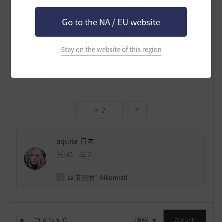
Go to the NA / EU website
Stay on the website of this region
2
aquria-日本
45
2
Lv
非公開
Alkemisti
コメント
0
通報
コメント