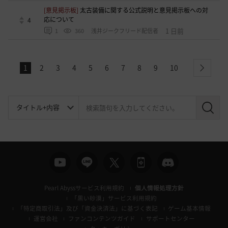
[意見掲示板]
太古装備に関する公式説明と意見掲示板への対
応について
4
1 日前
1
360
浅井ジークフリード配信者
1
2
3
4
5
6
7
8
9
10
next
検
索
Pearl Abyssサービス利用規約
個人情報処理方針
「黒い砂漠」サービス利用規約
「特定商取引法」及び「資金決済法」に基づく表記
ゲーム基本情報
運営会社
ファンコンテンツガイド
サポートセンター