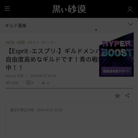
全
体
ギルド募集
#航海
#冒険
#ギルド
#パーティ
【Esprit -エスプリ-】ギルドメンバー募集中🎵
自由度高めなギルドです！青の戦場⚓参戦
中！！
aquria-日本
2026.06.07 23:38
3268
0
2
共有する
お
気
最近の修正日時 :
2026.06.07 23:38
に
入
り