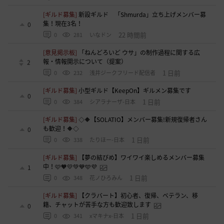
[ギルド募集]
新設ギルド 「Shmurda」立ち上げメンバー募
集！現在3名！
0
22 時間前
0
281
いなドン
[意見掲示板]
「ねんどろいど ウサ」の制作過程に関する広
報・情報開示について（提案）
2
1 日前
0
232
浅井ジークフリード配信者
[ギルド募集]
小型ギルド【KeepOn】ギルメン募集です
0
1 日前
0
384
シアラナーザ-日本
[ギルド募集]
◇🔶【SOLATIO】メンバー募集!新規復帰者さん
も歓迎！🔶◇
0
1 日前
0
338
たりほー-日本
[ギルド募集]
【夢の結びめ】ワイワイ楽しめるメンバー募集
中！🩷🧡💛💚💙🩵💜
1
1 日前
0
348
花ノひろみん
[ギルド募集]
【クラバート】初心者、復帰、ベテラン、移
籍、チャットが苦手な方も歓迎致します
0
1 日前
0
341
xマキナx-日本