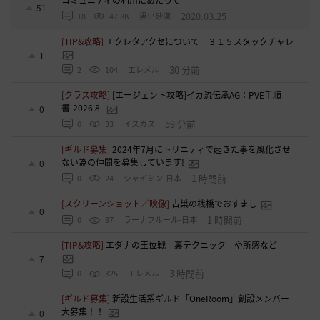
51
2020.03.25
18
47.8K
黒い砂漠
[TIP&攻略]
エクレタアクセについて ３１５スタックチャレ
1
30 分前
2
104
エレメル
[クラス攻略]
[エージェント攻略]イカ流伝承AG：PVE手順
書-2026.8-
0
59 分前
0
33
イスカス
[ギルド募集]
2024年7月にトリニティで起きた事を風化させ
ない為の仲間を募集しています!
0
1 時間前
0
24
シャイミン-日本
[スクリーンショット／映像]
古巣の桟橋でおすまし
0
1 時間前
0
37
ラーナフルール-日本
[TIP&攻略]
エダナの王位戦 裏テクニック や所感など
7
3 時間前
0
325
エレメル
[ギルド募集]
新設生活系ギルド「OneRoom」創設メンバー
大募集！！
0