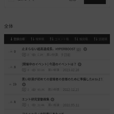
全体
登録日順
検索順
コメント順
推奨順
話題順
止まらない超高速成長、HYPERBOOST
0
9 日前
0
1.1K
黒い砂漠
[開催中のイベント] 今週のイベントは？
8
2023.02.28
0
53.1K
黒い砂漠
黒い砂漠が初めての冒険者の皆様のために準備したA to Z！
19
2022.12.21
2
43.3K
黒い砂漠
エント研究室動画集
8
2021.05.12
1
32.4K
黒い砂漠
コミュニティの利用にあたって