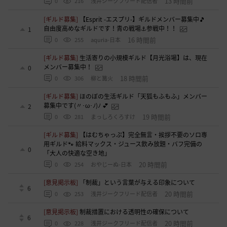
13 時間前
0
216
浅井ジークフリード配信者
[ギルド募集]
【Esprit -エスプリ-】ギルドメンバー募集中🎵
自由度高めなギルドです！青の戦場⚓参戦中！！
1
16 時間前
0
255
aquria-日本
[ギルド募集]
生活寄りの小規模ギルド【月光浴場】は、現在
メンバー募集中！
0
18 時間前
0
306
柳と篝火
[ギルド募集]
ほのぼの生活ギルド「天狐もふもふ」メンバー
募集中です(〃･ω･ﾉ)ﾉ 💕
2
19 時間前
0
281
まっしろくろすけ
[ギルド募集]
【はむちゃっぷ】完全無言・挨拶不要のソロ専
用ギルド🐾 給料マックス・ジュース飲み放題・バフ完備の
0
「大人の快適な空き地」
20 時間前
0
254
おやじーぬ-日本
[意見掲示板]
「制裁」という言葉が与える印象について
6
20 時間前
0
253
浅井ジークフリード配信者
[意見掲示板]
制裁措置における透明性の確保について
6
20 時間前
0
228
浅井ジークフリード配信者