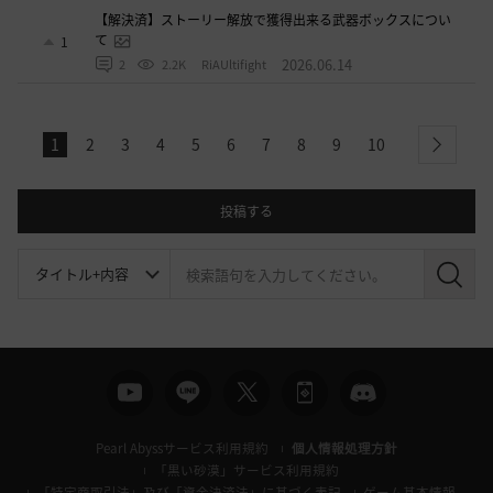
【解決済】ストーリー解放で獲得出来る武器ボックスについ
て
1
2026.06.14
2
2.2K
RiAUltifight
1
2
3
4
5
6
7
8
9
10
next
投稿する
検
索
Pearl Abyssサービス利用規約
個人情報処理方針
「黒い砂漠」サービス利用規約
「特定商取引法」及び「資金決済法」に基づく表記
ゲーム基本情報