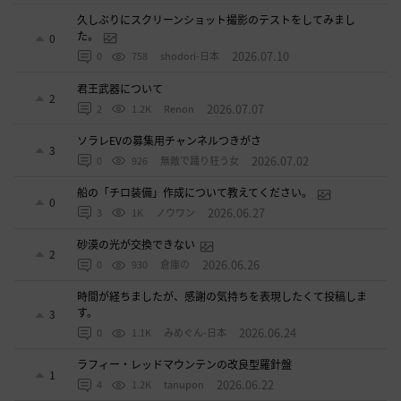
久しぶりにスクリーンショット撮影のテストをしてみまし
た。
0
2026.07.10
0
758
shodori-日本
君王武器について
2
2026.07.07
2
1.2K
Renon
ソラレEVの募集用チャンネルつきがさ
3
2026.07.02
0
926
無敵で踊り狂う女
船の「チロ装備」作成について教えてください。
0
2026.06.27
3
1K
ノウワン
砂漠の光が交換できない
2
2026.06.26
0
930
倉庫の
時間が経ちましたが、感謝の気持ちを表現したくて投稿しま
す。
3
2026.06.24
0
1.1K
みめぐん-日本
ラフィー・レッドマウンテンの改良型羅針盤
1
2026.06.22
4
1.2K
tanupon