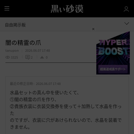
全
体
自由掲示板
闇の精霊の爪
tanupon
2026.06.07 17:48
3325
2
0
共有する
お
気
最近の修正日時 :
2026.06.07 17:48
に
入
水晶セットの真ん中を使いたくて、
り
①闇の精霊の爪を作り、
②貴族衣装に衣装交換券を使って＋加熱して水晶を作っ
た
のですが、衣装に穴があけられないので、水晶を装着で
きません。