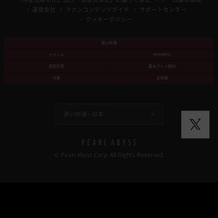
運営会社
ファンコンテンツガイド
サポートセンター
クッキーポリシー
黒い砂漠
ジャンル
MMORPG
課金形態
基本プレイ無料
対象
全年齢
黒い砂漠 -
日本
© Pearl Abyss Corp. All Rights Reserved.