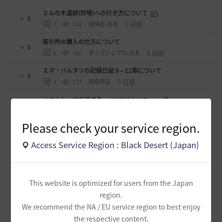
ミルの木遺跡(狩場)への行き方について
0
1 日前
0
302
威璃亜-日本
取引所の購入の仕方について
0
1 日前
2
330
歩くマシュマロ-日本
エマ・バルタリの記録日誌 9～12章について
9
5 日前
1
777
飛鳥雨音
止まらない超高速成長、HYPERBOOST
0
6 日前
0
954
黒い砂漠
Please check your service region.
【ギルド名声】2026ハイデル宴会スクショ【どうなる？】
（2026年ギルド名声アプデリンク追記）
4
Access Service Region : Black Desert (Japan)
2026.07.27
0
863
セルベリア
「怪しい袋」
1
2026.07.24
0
998
ノウワン
This website is optimized for users from the Japan
region.
波に乗って流れ着いた宝の地図の場所
2
We recommend the NA / EU service region to best enjoy
2026.07.24
2
905
倉庫の
the respective content.