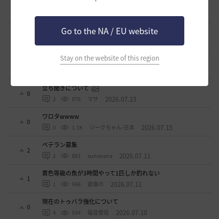
週間イベントについて
1
2026.07.24
1
778
マサ
Go to the NA / EU website
ベテラン＆ルーキー クーポン配布
0
2026.07.24
0
753
飛鳥雨音
Stay on the website of this region
ドーサやソーサレスの無敵踊りについて
3
2026.07.23
0
828
無敵で踊り狂う女
立ち聞きについて
0
2026.07.23
2
878
マサ
ワロタwwww
0
2026.07.15
0
1.1K
ジークちゃん-日本
ベテラン募集
2
2026.07.11
2
881
sunanana
黄色等級の魚が3時間やって1匹しか釣れない
1
2026.07.11
1
968
倉庫の
現在のトゥバラ強化について
0
2026.07.10
4
934
福音使徒