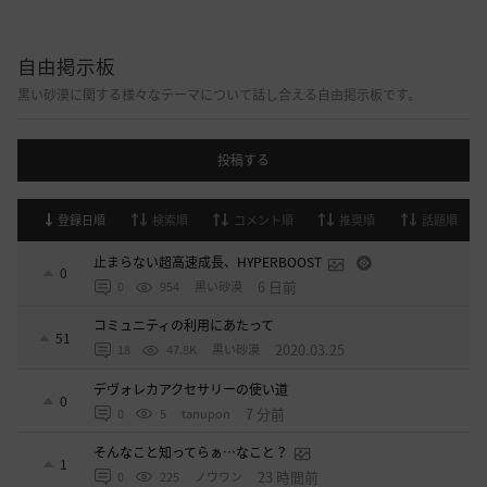
自由掲示板
黒い砂漠に関する様々なテーマについて話し合える自由掲示板です。
投稿する
登録日順
検索順
コメント順
推奨順
話題順
止まらない超高速成長、HYPERBOOST
0
6 日前
0
954
黒い砂漠
コミュニティの利用にあたって
51
2020.03.25
18
47.8K
黒い砂漠
デヴォレカアクセサリーの使い道
0
7 分前
0
5
tanupon
そんなこと知ってらぁ…なこと？
1
23 時間前
0
225
ノウワン