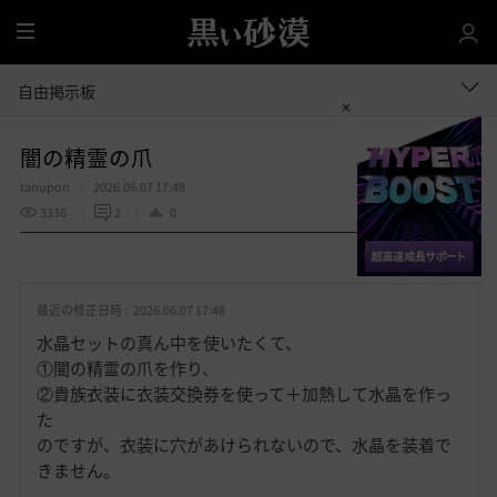
全
体
自由掲示板
闇の精霊の爪
tanupon
2026.06.07 17:48
3336
2
0
共有する
お
気
最近の修正日時 :
2026.06.07 17:48
に
入
水晶セットの真ん中を使いたくて、
り
①闇の精霊の爪を作り、
②貴族衣装に衣装交換券を使って＋加熱して水晶を作っ
た
のですが、衣装に穴があけられないので、水晶を装着で
きません。