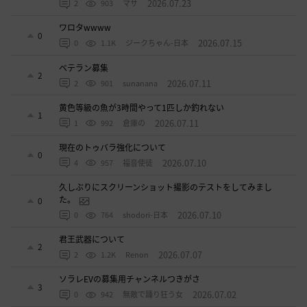
2026.07.23
2
903
マサ
ワロタwwww
0
2026.07.15
0
1.1K
ジークちゃん-日本
ベテラン募集
2
2026.07.11
2
901
sunanana
黄色等級の魚が3時間やって1匹しか釣れない
1
2026.07.11
1
992
倉庫の
現在のトゥバラ強化について
0
2026.07.10
4
957
福音使徒
久しぶりにスクリーンショット撮影のテストをしてみまし
た。
0
2026.07.10
0
764
shodori-日本
君王武器について
2
2026.07.07
2
1.2K
Renon
ソラレEVの募集用チャンネルつきがさ
3
2026.07.02
0
942
無敵で踊り狂う女