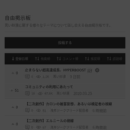
自由掲示板
黒い砂漠に関する様々なテーマについて話し合える自由掲示板です。
投稿する
登録日順
検索順
コメント順
推奨順
話題順
止まらない超高速成長、HYPERBOOST
0
9 日前
0
1.1K
黒い砂漠
コミュニティの利用にあたって
51
2020.03.25
18
47.8K
黒い砂漠
【二次創作】カロンの被害妄想、あるいは検証者の視線
0
6 時間前
0
81
浅井ジークフリード配信者
【二次創作】エルニールの視線
0
6 時間前
0
67
浅井ジークフリード配信者