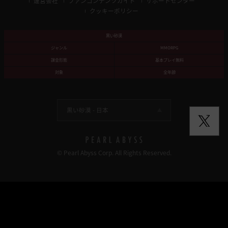
運営会社
ファンコンテンツガイド
サポートセンター
クッキーポリシー
黒い砂漠
ジャンル
MMORPG
課金形態
基本プレイ無料
対象
全年齢
黒い砂漠 -
日本
© Pearl Abyss Corp. All Rights Reserved.