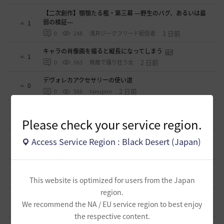
【二次創作】顎顎たる檻・第三幕 ―野生のバグ、あるいは最
弱の検証―
1
1 日前
0
248
浅井ジークフリード配信者
キャラの肖像画を撮ると縦長になってしまう
1
2 日前
0
563
無敵で踊り狂う女
デヴォレカアクセサリーの使い道
0
2 日前
0
586
tanupon
そんなこと知ってらぁ…なこと？
1
Please check your service region.
3 日前
0
504
ノウワン
ミルの木遺跡(狩場)への行き方について
Access Service Region : Black Desert (Japan)
0
4 日前
0
535
威璃亜-日本
取引所の購入の仕方について
0
4 日前
2
554
歩くマシュマロ-日本
This website is optimized for users from the Japan
region.
エマ・バルタリの記録日誌 9～12章について
9
We recommend the NA / EU service region to best enjoy
8 日前
2
904
飛鳥雨音
the respective content.