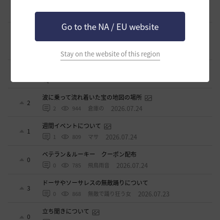
止まらない超高速成長、HYPERBOOST
0
9 日前
0
1.1K
黒い砂漠
Go to the NA / EU website
【ギルド名声】2026ハイデル宴会スクショ【どうなる？】
（2026年ギルド名声アプデリンク追記）
4
2026.07.27
0
899
セルベリア
Stay on the website of this region
「怪しい袋」
1
2026.07.24
0
1K
ノウワン
波に乗って流れ着いた宝の地図の場所
2
2026.07.24
2
944
倉庫の
週間イベントについて
1
2026.07.24
1
809
マサ
ベテラン＆ルーキー クーポン配布
0
2026.07.24
0
785
飛鳥雨音
ドーサやソーサレスの無敵踊りについて
3
2026.07.23
0
868
無敵で踊り狂う女
立ち聞きについて
0