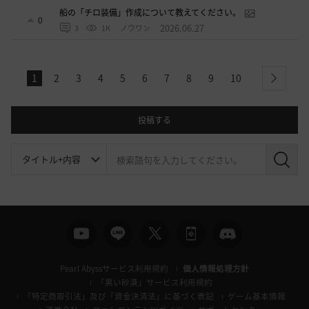
船の「チロ装備」作成について教えてください。
0
2026.06.27
3
1K
ノウワン
1
2
3
4
5
6
7
8
9
10
next
投稿する
検
索
Pearl Abyssサービス利用規約
個人情報処理方針
「黒い砂漠」サービス利用規約
「特定商取引法」及び「資金決済法」に基づく表記
ゲーム基本情報