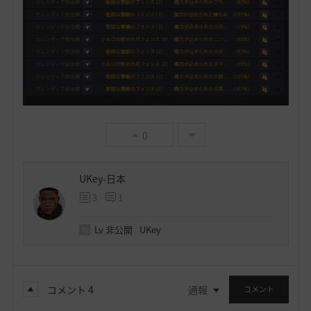
0
UKey-日本
3
1
Lv
非公開
UKey
コメント
4
通報
コメント