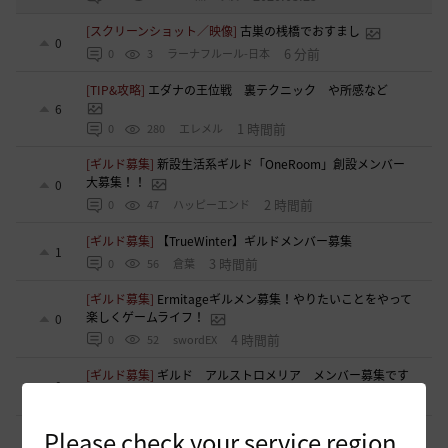
[スクリーンショット／映像]
古巣の桟橋でおすまし
0
6 分前
0
3
ラーナフルール-日本
[TIP&攻略]
エダナの王位戦 裏テクニック や所感など
6
1 時間前
0
280
エレメル
[ギルド募集]
新設生活系ギルド「OneRoom」創設メンバー
大募集！！
0
2 時間前
0
47
ハッピーエンド
[ギルド募集]
【TrueWinter】ギルドメンバー募集
1
3 時間前
0
56
倉葉
[ギルド募集]
Ermitageギルメン募集！やりたいことをやって
楽しくゲームライフ！
0
4 時間前
0
52
swordEX
[ギルド募集]
ギルド アルストロメリア メンバー募集です
0
5 時間前
0
61
フォンバルト
Please check your service region.
[ギルド募集]
ギルチャ完全無言推奨・ソロ向けギルド「スト