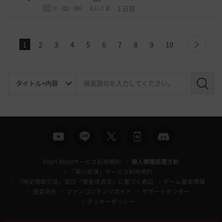
1 日前
0
396
えにぐま
1
2
3
4
5
6
7
8
9
10
next
検
索
Pearl Abyssサービス利用規約
個人情報処理方針
「黒い砂漠」サービス利用規約
「特定商取引法」及び「資金決済法」に基づく表記
ゲーム基本情報
運営会社
ファンコンテンツガイド
サポートセンター
クッキーポリシー