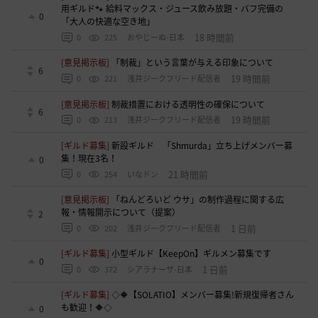
用ギルド🐾 給料マックス・ジュース飲み放題・バフ完備の
0
「大人の快適な空き地」
18 時間前
0
225
おやじーぬ-日本
[意見掲示板]
「制裁」という言葉が与える印象について
6
19 時間前
0
221
浅井ジークフリード配信者
[意見掲示板]
制裁措置における透明性の確保について
6
19 時間前
0
213
浅井ジークフリード配信者
[ギルド募集]
新設ギルド 「Shmurda」立ち上げメンバー募
集！現在3名！
0
21 時間前
0
254
いなドン
[意見掲示板]
「ねんどろいど ウサ」の制作過程に関する広
報・情報開示について（提案）
2
1 日前
0
202
浅井ジークフリード配信者
[ギルド募集]
小型ギルド【KeepOn】ギルメン募集です
0
1 日前
0
372
シアラナーザ-日本
[ギルド募集]
◇🔶【SOLATIO】メンバー募集!新規復帰者さん
も歓迎！🔶◇
0