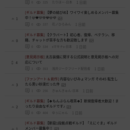
1 日前
0
325
たりほー-日本
[ギルド募集]
【夢の結びめ】ワイワイ楽しめるメンバー募集
中！🩷🧡💛💚💙🩵💜
1
1 日前
0
337
花ノひろみん
[ギルド募集]
【クラバート】初心者、復帰、ベテラン、移
籍、チャットが苦手な方も歓迎致します
0
1 日前
0
334
xマキナx-日本
[意見掲示板]
太古装備に関する公式説明と意見掲示板への対
応について
4
1 日前
1
353
浅井ジークフリード配信者
[ファンアート & 創作]
内容ないびみょマンガ その45 転生し
たら黒い砂漠だった件
3
1 日前
1
256
きゅんきゅん-日本
[ギルド募集]
【🍀もんぶらん喫茶🍀】新規復帰者大歓迎！ま
ったり自由なギルドです♪
2
1 日前
0
404
ゆぅにゃん
[ギルド募集]
【新設1段拠点戦ギルド】「えにぐま」ギルド
メンバー募集中！
1