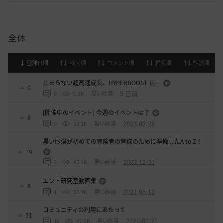
全体
登録日順
検索順
コメント順
推奨順
話題順
止まらない超高速成長、HYPERBOOST
0
9 日前
0
1.1K
黒い砂漠
[開催中のイベント] 今週のイベントは？
8
2023.02.28
0
53.1K
黒い砂漠
黒い砂漠が初めての冒険者の皆様のために準備したA to Z！
19
2022.12.21
2
43.2K
黒い砂漠
エント研究室動画集
8
2021.05.12
1
32.4K
黒い砂漠
コミュニティの利用にあたって
51
2020.03.25
18
47.8K
黒い砂漠