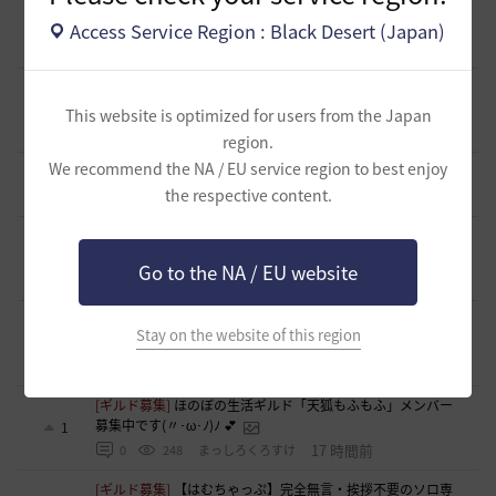
レイキャッツ」メンバー募集（ギルドボス有・スキル目当て
0
◎）
Access Service Region : Black Desert (Japan)
5 時間前
0
76
くろいばら
[自由掲示板]
【二次創作】顎顎たる檻・第三幕 ―野生のバ
グ、あるいは最弱の検証―
1
This website is optimized for users from the Japan
9 時間前
0
148
浅井ジークフリード配信者
region.
We recommend the NA / EU service region to best enjoy
[意見掲示板]
日本法人としての立場について感じたこと
5
the respective content.
12 時間前
0
199
浅井ジークフリード配信者
[ギルド募集]
【Esprit -エスプリ-】ギルドメンバー募集中🎵
自由度高めなギルドです！青の戦場⚓参戦中！！
1
Go to the NA / EU website
14 時間前
0
235
aquria-日本
[ギルド募集]
生活寄りの小規模ギルド【月光浴場】は、現在
Stay on the website of this region
メンバー募集中！
0
17 時間前
0
277
柳と篝火
[ギルド募集]
ほのぼの生活ギルド「天狐もふもふ」メンバー
募集中です(〃･ω･ﾉ)ﾉ 💕
1
17 時間前
0
248
まっしろくろすけ
[ギルド募集]
【はむちゃっぷ】完全無言・挨拶不要のソロ専