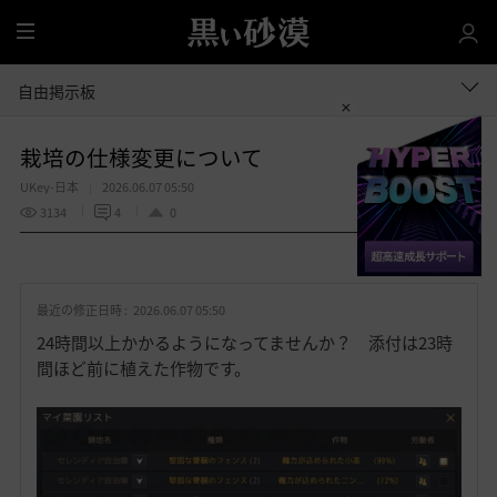
全
体
自由掲示板
栽培の仕様変更について
UKey-日本
2026.06.07 05:50
3134
4
0
共有する
お
気
最近の修正日時 :
2026.06.07 05:50
に
入
24時間以上かかるようになってませんか？ 添付は23時
り
間ほど前に植えた作物です。