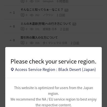
6 時間前
0
114
tanupon
そんなこと知ってらぁ…なこと？
1
1 日前
0
262
ノウワン
ミルの木遺跡(狩場)への行き方について
0
2 日前
0
331
威璃亜-日本
取引所の購入の仕方について
0
2 日前
2
355
歩くマシュマロ-日本
エマ・バルタリの記録日誌 9～12章について
9
6 日前
1
784
飛鳥雨音
Please check your service region.
止まらない超高速成長、HYPERBOOST
0
Access Service Region : Black Desert (Japan)
7 日前
0
962
黒い砂漠
【ギルド名声】2026ハイデル宴会スクショ【どうなる？】
（2026年ギルド名声アプデリンク追記）
4
This website is optimized for users from the Japan
2026.07.27
0
866
セルベリア
region.
「怪しい袋」
We recommend the NA / EU service region to best enjoy
1
2026.07.24
0
1K
ノウワン
the respective content.