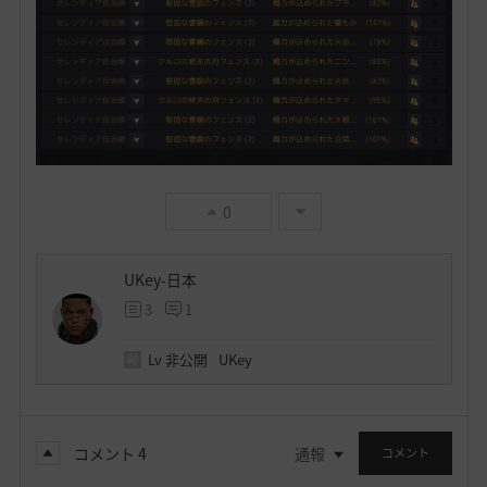
0
UKey-日本
3
1
Lv
非公開
UKey
コメント
4
通報
コメント