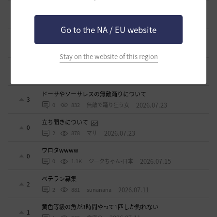
波に乗って流れ着いた宝の地図の場所
2
2026.07.24
2
912
倉庫の
Go to the NA / EU website
週間イベントについて
1
2026.07.24
1
786
マサ
Stay on the website of this region
ベテラン＆ルーキー クーポン配布
0
2026.07.24
0
755
飛鳥雨音
ドーサやソーサレスの無敵踊りについて
3
2026.07.23
0
832
無敵で踊り狂う女
立ち聞きについて
0
2026.07.23
2
878
マサ
ワロタwwww
0
2026.07.15
0
1.1K
ジークちゃん-日本
ベテラン募集
2
2026.07.11
2
881
sunanana
黄色等級の魚が3時間やって1匹しか釣れない
1