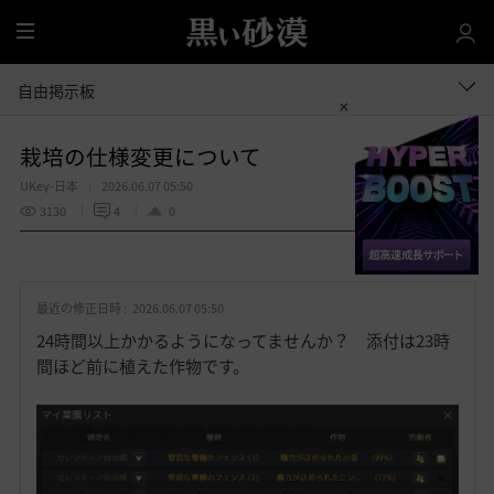
全
体
自由掲示板
栽培の仕様変更について
UKey-日本
2026.06.07 05:50
3130
4
0
共有する
お
気
最近の修正日時 :
2026.06.07 05:50
に
入
24時間以上かかるようになってませんか？ 添付は23時
り
間ほど前に植えた作物です。