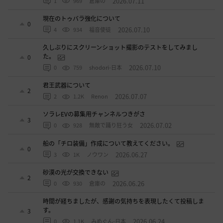
2026.07.11
1
969
倉庫の
現在のトゥバラ強化について
0
2026.07.10
4
934
福音使徒
久しぶりにスクリーンショット撮影のテストをしてみまし
た。
0
2026.07.10
0
759
shodori-日本
君王武器について
2
2026.07.07
2
1.2K
Renon
ソラレEVの募集用チャンネルつきがさ
3
2026.07.02
0
928
無敵で踊り狂う女
船の「チロ装備」作成について教えてください。
0
2026.06.27
3
1K
ノウワン
砂漠の光が交換できない
2
2026.06.26
0
930
倉庫の
時間が経ちましたが、感謝の気持ちを表現したくて投稿しま
す。
3
2026.06.24
0
1.1K
みめぐん-日本