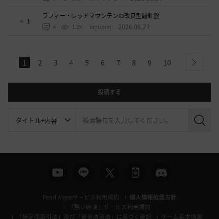
ラフィー・レッドマウンテンの改良型羅針盤
1
2026.06.22
4
1.2K
tanupon
1
2
3
4
5
6
7
8
9
10
next
投稿する
検
索
Pearl Abyssサービス利用規約
個人情報処理方針
「黒い砂漠」サービス利用規約
「特定商取引法」及び「資金決済法」に基づく表記
ゲーム基本情報