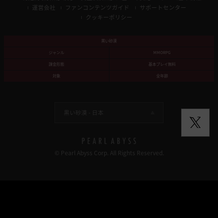
運営会社
ファンコンテンツガイド
サポートセンター
クッキーポリシー
黒い砂漠
ジャンル
MMORPG
課金形態
基本プレイ無料
対象
全年齢
黒い砂漠 -
日本
© Pearl Abyss Corp. All Rights Reserved.