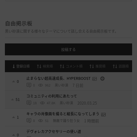
自由掲示板
黒い砂漠に関する様々なテーマについて話し合える自由掲示板です。
投稿する
登録日順
検索順
コメント順
推奨順
話題順
止まらない超高速成長、HYPERBOOST
0
7 日前
0
962
黒い砂漠
コミュニティの利用にあたって
51
2020.03.25
18
47.8K
黒い砂漠
キャラの肖像画を撮ると縦長になってしまう
1
1 時間前
0
51
無敵で踊り狂う女
デヴォレカアクセサリーの使い道
0