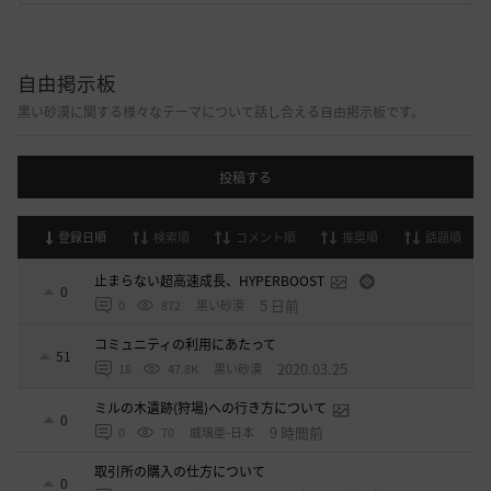
自由掲示板
黒い砂漠に関する様々なテーマについて話し合える自由掲示板です。
投稿する
登録日順
検索順
コメント順
推奨順
話題順
止まらない超高速成長、HYPERBOOST
0
5 日前
0
872
黒い砂漠
コミュニティの利用にあたって
51
2020.03.25
18
47.8K
黒い砂漠
ミルの木遺跡(狩場)への行き方について
0
9 時間前
0
70
威璃亜-日本
取引所の購入の仕方について
0