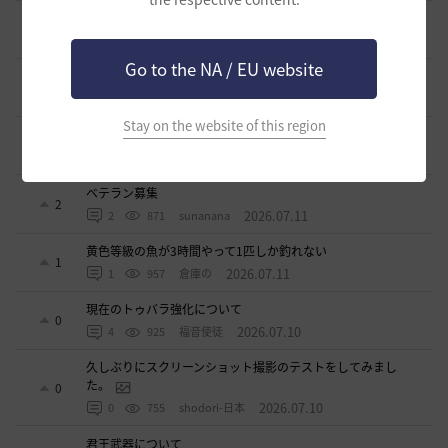
ドーサやソーサレスの無敵踊りについて
3
2026.07.23
0
813
無敵で踊り狂う女
Go to the NA / EU website
立ち聞きについて
0
2026.07.23
2
859
マサ
Stay on the website of this region
ワロタwwww
0
2026.07.15
0
1.1K
ジークちゃん-日本
ベテラン募集
2
2026.07.11
2
871
sunanana
黄色等級の魚が3時間やって1匹しか釣れない
1
2026.07.11
1
957
倉庫の
現在のトゥバラ強化について
0
2026.07.10
4
925
福音使徒
久しぶりにスクリーンショット撮影のテストをしてみまし
た。
0
2026.07.10
0
755
shodori-日本
君王武器について