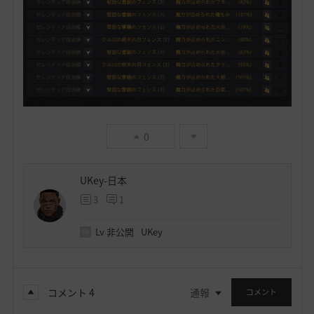
0
UKey-日本
3
1
Lv
非公開
UKey
コメント
4
通報
コメント