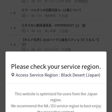
10 時間前
1
107
歩くマシュマロ-日本
エマ・バルタリの記録日誌 9～12章について
9
4 日前
1
679
飛鳥雨音
止まらない超高速成長、HYPERBOOST
0
5 日前
0
872
黒い砂漠
【ギルド名声】2026ハイデル宴会スクショ【どうなる？】
4
9 日前
0
833
セルベリア
「怪しい袋」
1
Please check your service region.
2026.07.24
0
962
ノウワン
波に乗って流れ着いた宝の地図の場所
Access Service Region : Black Desert (Japan)
2
2026.07.24
2
882
倉庫の
週間イベントについて
1
2026.07.24
1
767
マサ
This website is optimized for users from the Japan
region.
ベテラン＆ルーキー クーポン配布
0
We recommend the NA / EU service region to best enjoy
2026.07.24
0
730
飛鳥雨音
the respective content.