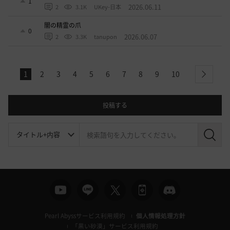
1
2026.06.11
2
3.1K
UKey-日本
闇の精霊の爪
0
2026.06.07
2
3.3K
tanupon
1
2
3
4
5
6
7
8
9
10
next
投稿する
検
索
Pearl Abyssサービス利用規約
個人情報処理方針
「黒い砂漠」サービス利用規約