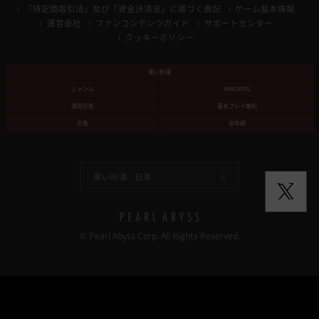
「特定商取引法」及び「資金決済法」に基づく表記
ゲーム基本情報
運営会社
ファンコンテンツガイド
サポートセンター
クッキーポリシー
黒い砂漠
ジャンル
MMORPG
課金形態
基本プレイ無料
対象
全年齢
黒い砂漠 -
日本
© Pearl Abyss Corp. All Rights Reserved.