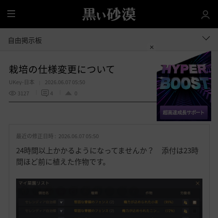
全
体
自由掲示板
栽培の仕様変更について
UKey-日本
2026.06.07 05:50
3127
4
0
共有する
お
気
最近の修正日時 :
2026.06.07 05:50
に
入
24時間以上かかるようになってませんか？ 添付は23時
り
間ほど前に植えた作物です。