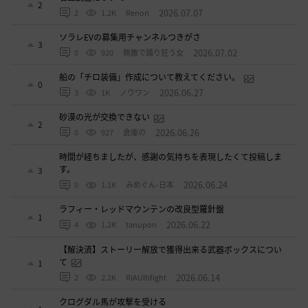
2
2026.07.07
2
1.2K
Renon
ソラレEVの募集用チャンネルつきがさ
3
2026.07.02
0
920
無敵で踊り狂う女
船の「チロ装備」作成について教えてください。
0
2026.06.27
3
1K
ノウワン
砂漠の光が交換できない
2
2026.06.26
0
927
倉庫の
時間が経ちましたが、感謝の気持ちを表現したくて投稿しま
す。
3
2026.06.24
0
1.1K
みめぐん-日本
ラフィー・レッドマウンテンの改良型羅針盤
1
2026.06.22
4
1.2K
tanupon
【解決済】ストーリー解放で獲得出来る武器ボックスについ
て
1
2026.06.14
2
2.2K
RiAUltifight
クログダル馬が攻撃を受ける