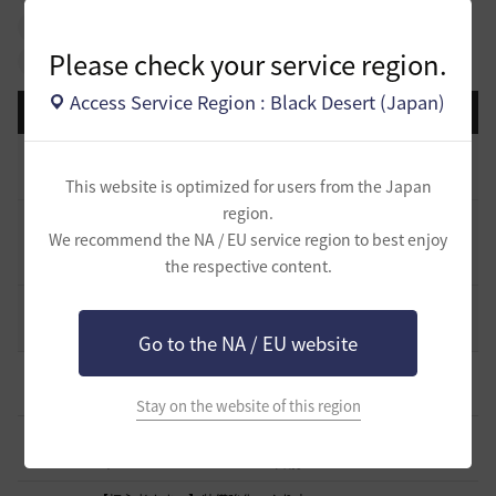
#NPC
#拠点戦
#占領戦
#冒険初心者
#イベント
Please check your service region.
#攻略
#物々交換
#クラス
#その他
Access Service Region : Black Desert (Japan)
登録日順
検索順
コメント順
推奨順
話題順
[開催中のイベント] 今週のイベントは？
8
2023.02.28
0
53.1K
黒い砂漠
This website is optimized for users from the Japan
region.
黒い砂漠が初めての冒険者の皆様のために準備したA to Z！
We recommend the NA / EU service region to best enjoy
19
2022.12.21
the respective content.
2
43.2K
黒い砂漠
エント研究室動画集
8
2021.05.12
1
32.3K
黒い砂漠
Go to the NA / EU website
初心者向け労働者システムの基礎
11
2 日前
1
448
ザンナック-日本
Stay on the website of this region
＜ジェピロスバフ＞予定時刻 8/ 2(日)～8/9（日）
9
6 日前
0
744
エレメル