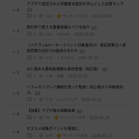
アプデで追加された労働者派遣先を中心とした派遣マップ
8
2026.06.04
0
3.1K
ザンナック-日本
取引所で買える重量装備＆バフを紹介
2
2026.06.04
0
2.8K
FRESIA3
（ベテラン&ルーキーイベント対象者向け）表記攻撃力＋表
記防御力合計700達成の手引き
1
2026.05.24
0
2.5K
くろいばら
AIと進める重帆船増築の素材管理（改訂版）
0
2026.05.21
2
2.3K
氷鏡
ソラレのリプレイ機能を使って勉強！初心者から中級者向
け。
0
2026.05.18
0
2.7K
シャルグレア
【採集】アプデ後の採集結果
8
2026.05.14
0
3K
ザンナック-日本
オススメ採集ポイントを簡潔に
4
2026.05.13
1
3.5K
ザンナック-日本