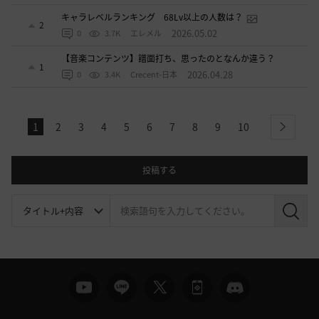
キャラレベルランキング 68Lv以上の人数は？
2
2026.05.02
0
3.7K
エレメル
【音楽コンテンツ】譜面打ち、思ったのとなんか違う？
1
2026.04.28
0
3.4K
Crecent-日本
1
2
3
4
5
6
7
8
9
10
next
投稿する
検
索