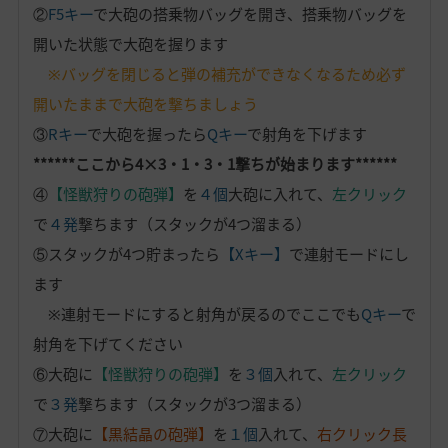
②
F5キー
で大砲の搭乗物バッグを開き、搭乗物バッグを
開いた状態で大砲を握ります
※バッグを閉じると弾の補充ができなくなるため必ず
開いたままで大砲を撃ちましょう
③
Rキー
で大砲を握ったら
Qキー
で射角を下げます
******ここから4×3・1・3・1撃ちが始まります******
④
【怪獣狩りの砲弾】
を
４個
大砲に入れて、
左クリック
で
４発
撃ちます（スタックが4つ溜まる）
⑤スタックが4つ貯まったら
【Xキー】
で連射モードにし
ます
※連射モードにすると射角が戻るのでここでも
Qキー
で
射角を下げてください
⑥大砲に
【怪獣狩りの砲弾】
を
３個
入れて、
左クリック
で
３発
撃ちます（スタックが3つ溜まる）
⑦大砲に
【黒結晶の砲弾】
を
１個
入れて、
右クリック長