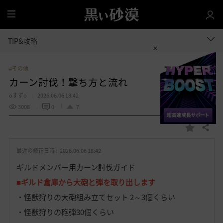
全
体
TIP&攻略
#その他
カーン討伐！撃ち方と流れ
oすずo
2026.06.06 18:42
3008
0
7
共有する
お
気
最近の修正日時 :
2026.06.06 18:42
に
入
ギルドメンバー用カーン討伐ガイド
り
■
ギルド倉庫から大砲と弾を取り出します
・怪獣狩りの大砲組み立てセット 2～3個くらい
・怪獣狩りの砲弾30個くらい