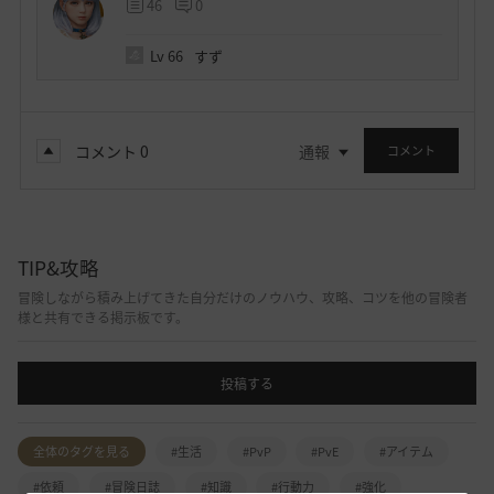
46
0
Lv
66
すず
コメント
0
通報
コメント
TIP&攻略
冒険しながら積み上げてきた自分だけのノウハウ、攻略、コツを他の冒険者
様と共有できる掲示板です。
投稿する
全体のタグを見る
#生活
#PvP
#PvE
#アイテム
#依頼
#冒険日誌
#知識
#行動力
#強化