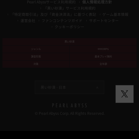
Pearl Abyssサービス利用規約
個人情報処理方針
「黒い砂漠」サービス利用規約
「特定商取引法」及び「資金決済法」に基づく表記
ゲーム基本情報
運営会社
ファンコンテンツガイド
サポートセンター
クッキーポリシー
黒い砂漠
ジャンル
MMORPG
課金形態
基本プレイ無料
対象
全年齢
黒い砂漠 -
日本
© Pearl Abyss Corp. All Rights Reserved.