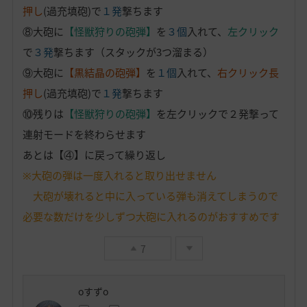
押し
(過充填砲)で
１発
撃ちます
⑧大砲に
【怪獣狩りの砲弾】
を
３個
入れて、
左クリック
で
３発
撃ちます（スタックが3つ溜まる）
⑨大砲に
【黒結晶の砲弾】
を
１個
入れて、
右クリック長
押し
(過充填砲)で
１発
撃ちます
⑩残りは
【怪獣狩りの砲弾】
を左クリックで２発撃って
連射モードを終わらせます
あとは【④】に戻って繰り返し
※大砲の弾は一度入れると取り出せません
大砲が壊れると中に入っている弾も消えてしまうので
必要な数だけを少しずつ大砲に入れるのがおすすめです
7
oすずo