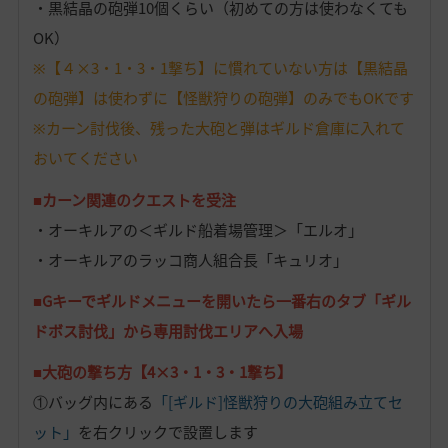
・黒結晶の砲弾10個くらい（初めての方は使わなくても
OK）
※【４×3・1・3・1撃ち】に慣れていない方は【黒結晶
の砲弾】は使わずに【怪獣狩りの砲弾】のみでもOKです
※カーン討伐後、残った大砲と弾はギルド倉庫に入れて
おいてください
■
カーン関連のクエストを受注
・オーキルアの＜ギルド船着場管理＞「エルオ」
・オーキルアのラッコ商人組合長「キュリオ」
■
Gキーでギルドメニューを開いたら一番右のタブ「ギル
ドボス討伐」から専用討伐エリアへ入場
■
大砲の撃ち方【4×3・1・3・1撃ち】
①バッグ内にある
「[ギルド]怪獣狩りの大砲組み立てセ
ット」
を右クリックで設置します