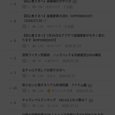
【初心者さまへ】装備強化のやり方
2
7 日前
0
796
セルベリア
【初心者さまへ】装備更新の流れ（HYPERBOOST）
（2026/07/30～）
8
8 日前
1
1.1K
セルベリア
【初心者さまへ】7月30日のアプデで装備更新が大きく変わ
ります【HYPERBOOST】
6
2026.07.27
1
1.1K
セルベリア
漆黒ライオン狩猟用 ノックバック＆気絶抵抗100%構成
2
2026.07.21
1
1K
ふぁちゃん
全チャログ流しでお困りの方へ
7
2026.07.17
1
1.1K
もかふ
知らないと損するリアル砂漠知識 アイテム編
13
2026.07.12
0
1.3K
ザンナック-日本
キャラレベルランキング 68Lv以上の人数は？
0
2026.07.11
0
1.1K
エレメル
少額の初期投資でOK！トゥバラ装備以下でも始められる金