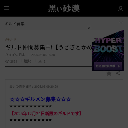
全
体
ギルド募集
#ギルド
ギルド仲間募集中❗️【うさぎとかめ】
ひまぽん-日本
2026.06.06 18:30
2819
0
1
共有する
お
気
最近の修正日時 :
2026.06.09 20:29
に
入
☆☆☆
ギルメン募集
☆☆☆
り
⭐️ ⭐️ ⭐️ ⭐️ ⭐️ ⭐️ ⭐️ ⭐️ ⭐️ ⭐️⭐️
【
2025
年
12
月
24
日新設のギルドです】
⭐️ ⭐️ ⭐️ ⭐️ ⭐️ ⭐️ ⭐️ ⭐️ ⭐️ ⭐️⭐️