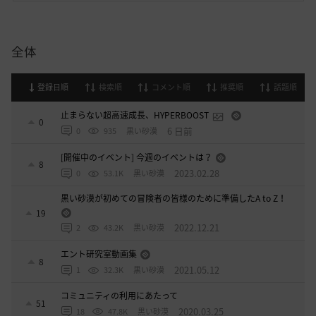
全体
登録日順
検索順
コメント順
推奨順
話題順
止まらない超高速成長、HYPERBOOST
0
6 日前
0
935
黒い砂漠
[開催中のイベント] 今週のイベントは？
8
2023.02.28
0
53.1K
黒い砂漠
黒い砂漠が初めての冒険者の皆様のために準備したA to Z！
19
2022.12.21
2
43.2K
黒い砂漠
エント研究室動画集
8
2021.05.12
1
32.3K
黒い砂漠
コミュニティの利用にあたって
51
2020.03.25
18
47.8K
黒い砂漠