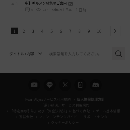
中】ギルメン募集のご案内
1
1 日前
0
247
saltNaCl-日本
1
2
3
4
5
6
7
8
9
10
next
検
索
Pearl Abyssサービス利用規約
個人情報処理方針
「黒い砂漠」サービス利用規約
「特定商取引法」及び「資金決済法」に基づく表記
ゲーム基本情報
運営会社
ファンコンテンツガイド
サポートセンター
クッキーポリシー