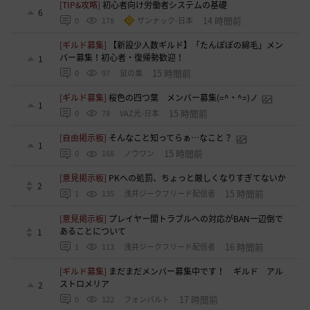
[TIP&攻略]
初心者向け労働者システムの基礎
6
14 時間前
0
178
ザンナック-日本
[ギルド募集]
【新設少人数ギルド】「たんぽぽの綿毛」メン
バー募集！初心者・復帰勢歓迎！
1
15 時間前
0
97
鼠の巣
[ギルド募集]
桜色の四つ葉 メンバー募集(=^・^=)ノ
1
15 時間前
0
78
VAZ光-日本
[自由掲示板]
そんなこと知ってらぁ…なこと？
1
15 時間前
0
168
ノウワン
[意見掲示板]
PKへの処罰、ちょっと厳しくなりすぎてないか
2
15 時間前
1
135
浅井ジークフリード配信者
[意見掲示板]
プレイヤー間トラブルへの対応がBAN一辺倒で
あることについて
1
16 時間前
1
113
浅井ジークフリード配信者
[ギルド募集]
まだまだメンバー募集中です！ ギルド アル
ストロメリア
2
17 時間前
0
122
フォンバルト