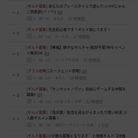
[ギルド募集]
あなたのプレースタイルで遊んでﾆｬﾝｺ💛にゃん
こ倶楽部(=^・^=)
1
17 時間前
0
90
ぱるる
[ギルド募集]
完全初心者です！ギルド探してます！
1
17 時間前
1
132
けーとら
[ギルド募集]
【華嵐】静かなギルチャ/挨拶不要/時々イベン
ト無言OK
1
18 時間前
0
111
リーシアR-日本
[クラス攻略]
[エージェント攻略]
2
18 時間前
0
129
まそん
[ギルド募集]
「サンセットノヴァ」自由にゲームする仲間を
募集‼️
2
21 時間前
4
152
GDまっきぃ-日本
[ギルド募集]
〈浅井軍〉配信を見ながらまったり黒い砂漠 少
人数ギルメン募集！
1
1 日前
0
135
浅井ジークフリード-日本
[ギルド募集]
※少数の募集となります 小規模ギルド【待機