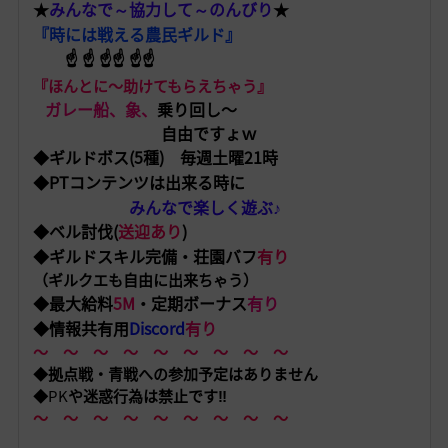
★
みんなで～協力して～のんびり
★
『時には戦える農民ギルド』
☝️ ☝️ ☝️☝️ ☝️☝️
『ほんとに〜助けてもらえちゃう』
ガレー船、象、
乗り回し〜
自由ですょｗ
◆ギルドボス
(5
種
)
毎週土曜
21
時
◆
PT
コンテンツは出来る時に
みんなで楽しく遊ぶ♪
◆ベル討伐
(
送迎あり
)
◆ギルドスキル完備・荘園バフ
有り
（ギルクエも自由に出来ちゃう）
◆最大給料
5M
・定期ボーナス
有り
◆情報共有用
Discord
有り
〜 〜 〜 〜 〜 〜 〜 〜 〜
◆拠点戦・青戦への参加予定はありません
◆
PK
や迷惑行為は禁止です‼️
〜 〜 〜 〜 〜 〜 〜 〜 〜