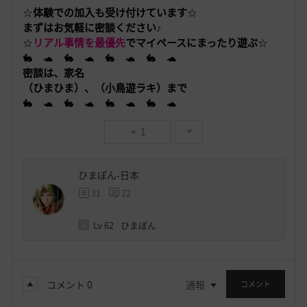
☆
体験での加入も受け付けています
☆
まずはお気軽に密談ください♪
☆
リアル事情を最優先
でマイペースにまったり遊ぶ
☆
🐇 🐢 🐇 🐢 🐇 🐢 🐇 🐢
密談は、家名
（
ひまひま）、（小鳥遊ラキ）まで
🐇 🐢 🐇 🐢 🐇 🐢 🐇 🐢
1
ひまぽん-日本
31
22
Lv
62
ひまぽん
コメント
0
通報
コメント