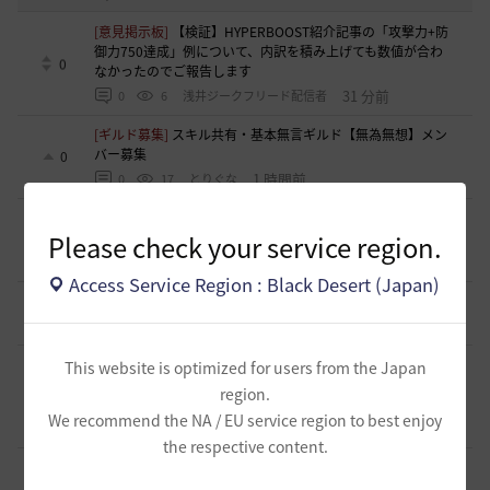
[意見掲示板]
【検証】HYPERBOOST紹介記事の「攻撃力+防
御力750達成」例について、内訳を積み上げても数値が合わ
0
なかったのでご報告します
31 分前
0
6
浅井ジークフリード配信者
[ギルド募集]
スキル共有・基本無言ギルド【無為無想】メン
バー募集
0
1 時間前
0
17
とりぐな
[意見掲示板]
フィードバック構造そのものへの懸念（サイレ
Please check your service region.
ント離脱と可視化の限界について）
1
2 時間前
1
35
浅井ジークフリード配信者
Access Service Region : Black Desert (Japan)
[ギルド募集]
【TrueWinter】ギルドメンバー募集
2
7 時間前
0
55
倉葉
[ギルド募集]
好きなキャラで好きなことを！無言OK挨拶自
This website is optimized for users from the Japan
由！基本ソロだけどたまにおしゃべりを楽しんだり(*'ω'*)
region.
1
【魔弾の射手】で一緒に遊びませんか？
We recommend the NA / EU service region to best enjoy
7 時間前
0
58
oすずo
the respective content.
[ギルド募集]
ギルド【Patera】ギルドメンバー募集中！ 初心
者復帰者歓迎！！
1