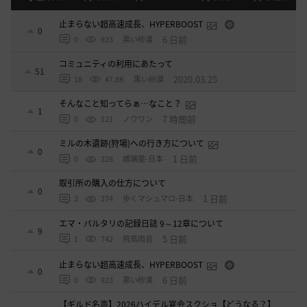
止まらない超高速成長、HYPERBOOST
0
6 日前
0
923
黒い砂漠
コミュニティの利用にあたって
51
2020.03.25
18
47.8K
黒い砂漠
そんなこと知ってらぁ…なこと？
1
7 時間前
0
121
ノウワン
ミルの木遺跡(狩場)への行き方について
0
1 日前
0
228
威璃亜-日本
取引所の購入の仕方について
0
1 日前
2
274
歩くマシュマロ-日本
エマ・バルタリの記録日誌 9～12章について
9
5 日前
1
742
飛鳥雨音
止まらない超高速成長、HYPERBOOST
0
6 日前
0
923
黒い砂漠
【ギルド名声】2026ハイデル宴会スクショ【どうなる？】