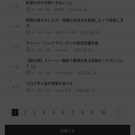
砂漠の光が交換できない
2
2026.06.26
0
928
倉庫の
時間が経ちましたが、感謝の気持ちを表現したくて投稿しま
す。
3
2026.06.24
0
1.1K
みめぐん-日本
ラフィー・レッドマウンテンの改良型羅針盤
1
2026.06.22
4
1.2K
tanupon
【解決済】ストーリー解放で獲得出来る武器ボックスについ
て
1
2026.06.14
2
2.2K
RiAUltifight
クログダル馬が攻撃を受ける
1
2026.06.11
2
3.1K
UKey-日本
1
2
3
4
5
6
7
8
9
10
next
投稿する