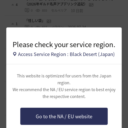
（2026年ギルド名声アプデリンク追記）
4
10 日前
0
855
セルベリア
「怪しい袋」
1
2026.07.24
0
977
ノウワン
波に乗って流れ着いた宝の地図の場所
2
Please check your service region.
2026.07.24
2
894
倉庫の
Access Service Region : Black Desert (Japan)
週間イベントについて
1
2026.07.24
1
770
マサ
ベテラン＆ルーキー クーポン配布
0
This website is optimized for users from the Japan
2026.07.24
0
742
飛鳥雨音
region.
ドーサやソーサレスの無敵踊りについて
We recommend the NA / EU service region to best enjoy
3
2026.07.23
0
821
無敵で踊り狂う女
the respective content.
立ち聞きについて
0
2026.07.23
2
867
マサ
Go to the NA / EU website
ワロタwwww
0
2026.07.15
0
1.1K
ジークちゃん-日本