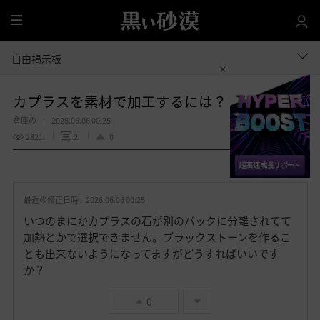
全
体
自由掲示板
カプラスを素材で加工するには？
倉庫の
2026.06.06 00:25
2821
2
0
共有する
お
気
最近の修正日時 :
2026.06.06 00:25
に
入
いつのまにかカプラスの石が別のバックに分離されてて
り
加熱とかで選択できません。ブラックストーンを作るこ
とも出来ないようになってますがどうすればいいです
か？
0