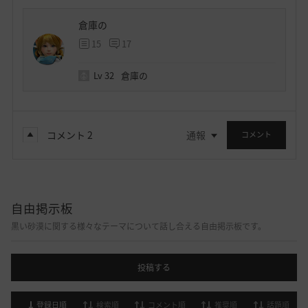
倉庫の
15
17
Lv
32
倉庫の
コメント
2
通報
コメント
自由掲示板
黒い砂漠に関する様々なテーマについて話し合える自由掲示板です。
投稿する
登録日順
検索順
コメント順
推奨順
話題順