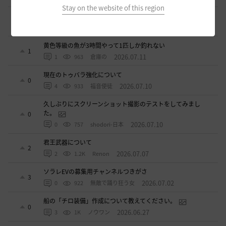
Stay on the website of this region
ベテラン募集
2
2026.07.11
2
876
sunanana
黄色等級の魚が3時間やって1匹しか釣れない
1
2026.07.11
1
963
倉庫の
現在のトゥバラ強化について
0
2026.07.10
4
933
福音使徒
久しぶりにスクリーンショット撮影のテストをしてみまし
た。
0
2026.07.10
0
757
shodori-日本
君王武器について
2
2026.07.07
2
1.2K
Renon
ソラレEVの募集用チャンネルつきがさ
3
2026.07.02
0
922
無敵で踊り狂う女
船の「チロ装備」作成について教えてください。
0
2026.06.27
3
1K
ノウワン