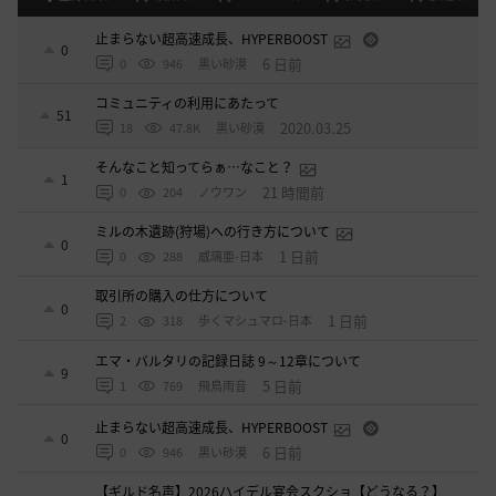
止まらない超高速成長、HYPERBOOST
0
6 日前
0
946
黒い砂漠
コミュニティの利用にあたって
51
2020.03.25
18
47.8K
黒い砂漠
そんなこと知ってらぁ…なこと？
1
21 時間前
0
204
ノウワン
ミルの木遺跡(狩場)への行き方について
0
1 日前
0
288
威璃亜-日本
取引所の購入の仕方について
0
1 日前
2
318
歩くマシュマロ-日本
エマ・バルタリの記録日誌 9～12章について
9
5 日前
1
769
飛鳥雨音
止まらない超高速成長、HYPERBOOST
0
6 日前
0
946
黒い砂漠
【ギルド名声】2026ハイデル宴会スクショ【どうなる？】