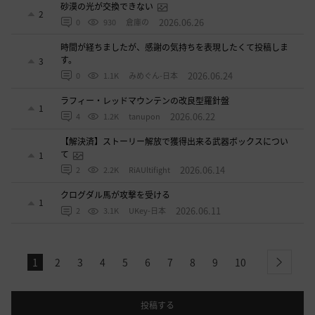
砂漠の光が交換できない
2
2026.06.26
0
930
倉庫の
時間が経ちましたが、感謝の気持ちを表現したくて投稿しま
す。
3
2026.06.24
0
1.1K
みめぐん-日本
ラフィー・レッドマウンテンの改良型羅針盤
1
2026.06.22
4
1.2K
tanupon
【解決済】ストーリー解放で獲得出来る武器ボックスについ
て
1
2026.06.14
2
2.2K
RiAUltifight
クログダル馬が攻撃を受ける
1
2026.06.11
2
3.1K
UKey-日本
1
2
3
4
5
6
7
8
9
10
next
投稿する