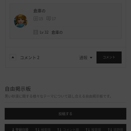
倉庫の
15
17
Lv
32
倉庫の
コメント
2
通報
コメント
自由掲示板
黒い砂漠に関する様々なテーマについて話し合える自由掲示板です。
投稿する
登録日順
検索順
コメント順
推奨順
話題順