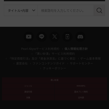
検
索
Pearl Abyssサービス利用規約
個人情報処理方針
「黒い砂漠」サービス利用規約
「特定商取引法」及び「資金決済法」に基づく表記
ゲーム基本情報
運営会社
ファンコンテンツガイド
サポートセンター
クッキーポリシー
黒い砂漠
ジャンル
MMORPG
課金形態
基本プレイ無料
対象
全年齢