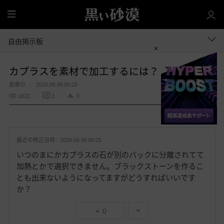
全
体
自由掲示板
カプラスを素材で加工するには？
倉庫の
2026.06.06 00:25
2822
2
0
共有する
お
気
最近の修正日時 :
2026.06.06 00:25
に
入
いつのまにかカプラスの石が別のバックに分離されてて
り
加熱とかで選択できません。ブラックストーンを作るこ
とも出来ないようになってますがどうすればいいです
か？
0