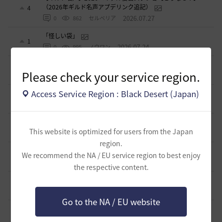
（2026年ギルド名声アプデリンク追記）
4
2026.07.27
0
862
セルベリア
「怪しい袋」
1
2026.07.24
0
995
ノウワン
波に乗って流れ着いた宝の地図の場所
2
Please check your service region.
2026.07.24
2
904
倉庫の
Access Service Region : Black Desert (Japan)
週間イベントについて
1
2026.07.24
1
776
マサ
ベテラン＆ルーキー クーポン配布
0
This website is optimized for users from the Japan
2026.07.24
0
751
飛鳥雨音
region.
ドーサやソーサレスの無敵踊りについて
We recommend the NA / EU service region to best enjoy
3
2026.07.23
0
825
無敵で踊り狂う女
the respective content.
立ち聞きについて
0
2026.07.23
2
875
マサ
Go to the NA / EU website
ワロタwwww
0
2026.07.15
0
1.1K
ジークちゃん-日本