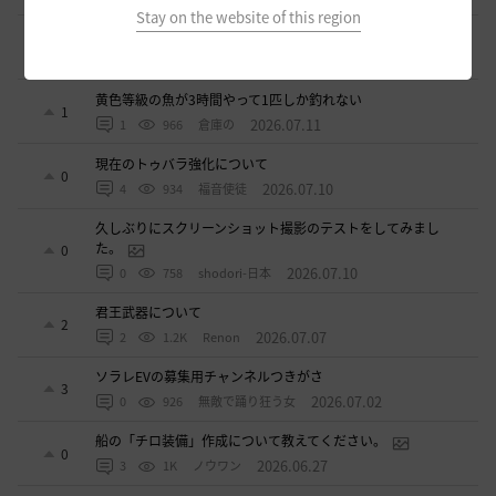
Stay on the website of this region
ベテラン募集
2
2026.07.11
2
880
sunanana
黄色等級の魚が3時間やって1匹しか釣れない
1
2026.07.11
1
966
倉庫の
現在のトゥバラ強化について
0
2026.07.10
4
934
福音使徒
久しぶりにスクリーンショット撮影のテストをしてみまし
た。
0
2026.07.10
0
758
shodori-日本
君王武器について
2
2026.07.07
2
1.2K
Renon
ソラレEVの募集用チャンネルつきがさ
3
2026.07.02
0
926
無敵で踊り狂う女
船の「チロ装備」作成について教えてください。
0
2026.06.27
3
1K
ノウワン