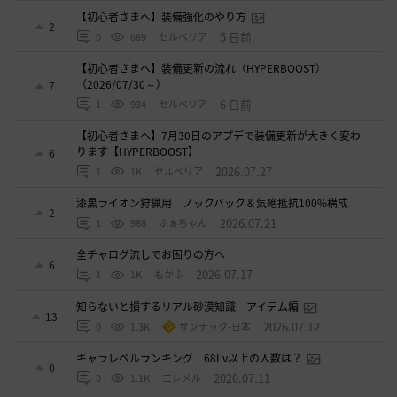
【初心者さまへ】装備強化のやり方
2
5 日前
0
689
セルベリア
【初心者さまへ】装備更新の流れ（HYPERBOOST）
（2026/07/30～）
7
6 日前
1
934
セルベリア
【初心者さまへ】7月30日のアプデで装備更新が大きく変わ
ります【HYPERBOOST】
6
2026.07.27
1
1K
セルベリア
漆黒ライオン狩猟用 ノックバック＆気絶抵抗100%構成
2
2026.07.21
1
988
ふぁちゃん
全チャログ流しでお困りの方へ
6
2026.07.17
1
1K
もかふ
知らないと損するリアル砂漠知識 アイテム編
13
2026.07.12
0
1.3K
ザンナック-日本
キャラレベルランキング 68Lv以上の人数は？
0
2026.07.11
0
1.1K
エレメル