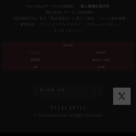
Pearl Abyssサービス利用規約
個人情報処理方針
「黒い砂漠」サービス利用規約
「特定商取引法」及び「資金決済法」に基づく表記
ゲーム基本情報
運営会社
ファンコンテンツガイド
サポートセンター
クッキーポリシー
黒い砂漠
ジャンル
MMORPG
課金形態
基本プレイ無料
対象
全年齢
黒い砂漠 -
日本
© Pearl Abyss Corp. All Rights Reserved.