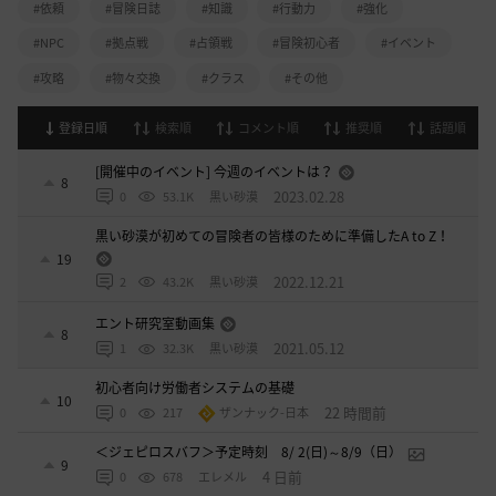
#依頼
#冒険日誌
#知識
#行動力
#強化
#NPC
#拠点戦
#占領戦
#冒険初心者
#イベント
#攻略
#物々交換
#クラス
#その他
登録日順
検索順
コメント順
推奨順
話題順
[開催中のイベント] 今週のイベントは？
8
2023.02.28
0
53.1K
黒い砂漠
黒い砂漠が初めての冒険者の皆様のために準備したA to Z！
19
2022.12.21
2
43.2K
黒い砂漠
エント研究室動画集
8
2021.05.12
1
32.3K
黒い砂漠
初心者向け労働者システムの基礎
10
22 時間前
0
217
ザンナック-日本
＜ジェピロスバフ＞予定時刻 8/ 2(日)～8/9（日）
9
4 日前
0
678
エレメル