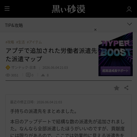
全
体
TIP&攻略
#攻略
#生活
#アイテム
アプデで追加された労働者派遣先を中心とし
た派遣マップ
ザンナック-日本
2026.06.04 21:03
3051
0
8
共有する
お
気
最近の修正日時 :
2026.06.04 21:03
に
入
手持ちの派遣先をまとめました。
り
本日のアップデートで結構な数の派遣先が追加されまし
た。なんなら全部派遣したほうがいいのですが、貢献度
には限りがあるので、ここでは効果的に見える派遣先を