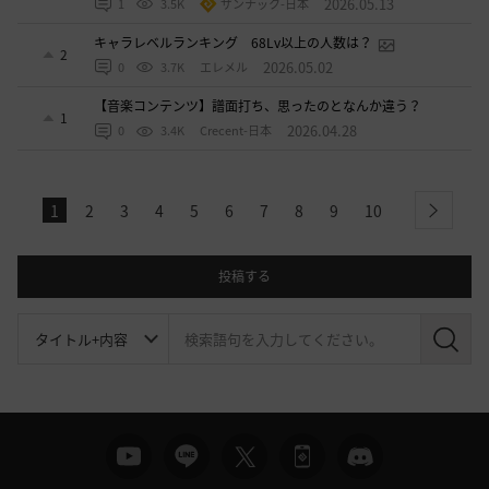
2026.05.13
1
3.5K
ザンナック-日本
キャラレベルランキング 68Lv以上の人数は？
2
2026.05.02
0
3.7K
エレメル
【音楽コンテンツ】譜面打ち、思ったのとなんか違う？
1
2026.04.28
0
3.4K
Crecent-日本
1
2
3
4
5
6
7
8
9
10
next
投稿する
検
索