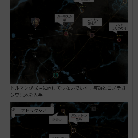
ドルマン伐採場に向けてつないでいく。痕跡とコノテガ
シワ原木を入手。