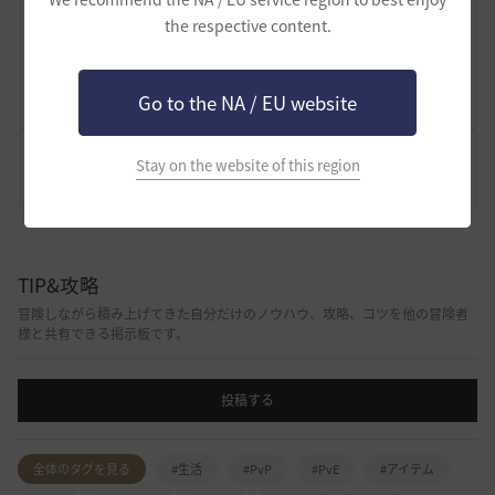
134
697
the respective content.
Lv
62
ザンナック
Go to the NA / EU website
Stay on the website of this region
コメント
0
通報
コメント
TIP&攻略
冒険しながら積み上げてきた自分だけのノウハウ、攻略、コツを他の冒険者
様と共有できる掲示板です。
投稿する
全体のタグを見る
#生活
#PvP
#PvE
#アイテム