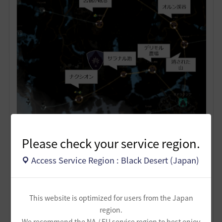
ナクシオン方面につなぐ。貢献度があったらいばらの原
Please check your service region.
木に派遣してもよい。
Access Service Region : Black Desert (Japan)
以上です。余裕があったら追加で繋ぎましょう。
8
This website is optimized for users from the Japan
region.
ザンナック-日本
We recommend the NA / EU service region to best enjoy