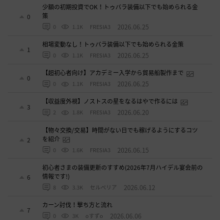
少額の初期投資でOK！トゥバラ装備以下でも始められる金
策
0
2026.06.25
0
1.1K
FRESIA3
相場変動なし！トゥバラ装備以下でも始められる金策
1
2026.06.25
0
1.1K
FRESIA3
【超初心者向け】アカデミー入学から貿易船製作まで
0
2026.06.25
0
1.1K
FRESIA3
【収益度外視】ノストスの星をなるはやで作るには
3
2026.06.20
2
1.8K
FRESIA3
【物々交換/交易】時間がない日でも稼げるようにするコツ
を紹介
2
2026.06.15
0
1.6K
FRESIA3
初心者さまの装備更新のすすめ(2026年7月ハイデル宴会前の
情報です!)
6
2026.06.12
8
3.3K
セルベリア
カーン討伐！撃ち方と流れ
7
2026.06.06
0
3K
oすずo