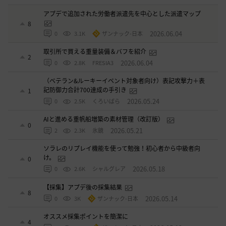
アプデで追加された労働者派遣先を中心とした派遣マップ
8
2026.06.04
0
3.1K
ザンナック-日本
取引所で買える重量装備＆バフを紹介
2
2026.06.04
0
2.8K
FRESIA3
（ベテラン&ルーキーイベント対象者向け）表記攻撃力＋表
記防御力合計700達成の手引き
1
2026.05.24
0
2.5K
くろいばら
AIと進める重帆船増築の素材管理（改訂版）
0
2026.05.21
2
2.3K
氷鏡
ソラレのリプレイ機能を使って勉強！初心者から中級者向
け。
0
2026.05.18
0
2.6K
シャルグレア
【採集】アプデ後の採集結果
8
2026.05.14
0
3K
ザンナック-日本
オススメ採集ポイントを簡潔に
4